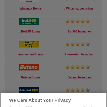
→
Winamax Bonus
→
Winamax besuchen
→
Bet365 Bonus
→
Bet365 besuchen
→
Interwetten Bonus
→
Interwetten besuchen
→
Betano Bonus
→
Betano besuchen
We Care About Your Privacy
→
AdmiralBet Bonus
→
AdmiralBet besuchen