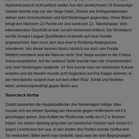
Hjulmand jedoch nicht wirklich weiter. Aus den verstrichenen 19 Bundesliga
Spielen konnte man nur vier Siege holen. Diesen vier Erfolgserlebnissen
stehen zehn Unentschieden und fünf Niederlagen gegenüber. Diese Bilanz
bringt den Mainzern 22 Punkte ein und somit den 12. Tabellenplatz. Vom
internationalen Geschäft ist man zurzeit meilenweit entfernt. Der Rückstand
auf die Europa League Qualifikation ist bereits auf neun Punkte
angewachsen. Man muss sich also eher in Richtung Abstiegszone
orientieren. Von dieser trennen Mainz nämlich nur noch vier Punkte.
Wirklich heimstark sind die Mainzer nicht. Drei Siege wurden in der Coface
Arena eingefahren. Auf der anderen Seite brachte man vier Unentschieden
und zwei Niederlagen zustande. 14 Tore konnte man vor heimischer Kulisse
erzielen und die Abwehr musste acht Gegentore auf ihre Kappe nehmen. In
der Heimtabelle rangiert man auf dem elften Platz. Schlik und Nedelev
fallen verletzungsbedingt gegen Berlin aus.
Teamcheck Hertha
Zuletzt kassierten die Hauptstadtkicker drei Niederlagen infolge. Man
musste sich am letzten Spieltag der Hinrunde gegen Hoffenheim mit 0:5
geschlagen geben. Zum Auftakt der Rückrunde sollte ein 0:2 in Bremen
folgen. Am letzten Spieltag ging man vor heimischer Kulisse nach einem 0:1
gegen Leverkusen leer aus. In den letzten drei Partien konnte Hertha kein
Tor verbuchen. Bitter wenn man bedenkt, dass zwei der drei Begegnungen