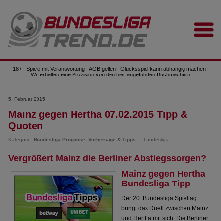
18+ | Spiele mit Verantwortung | AGB gelten | Glücksspiel kann abhängig machen |
Wir erhalten eine Provision von den hier angeführten Buchmachern
5. Februar 2015
Mainz gegen Hertha 07.02.2015 Tipp &
Quoten
Kategorie:
Bundesliga Prognose, Vorhersage & Tipps
— bundesliga
Vergrößert Mainz die Berliner Abstiegssorgen?
Mainz gegen Hertha
Bundesliga Tipp
Der 20. Bundesliga Spieltag
bringt das Duell zwischen Mainz
und Hertha mit sich. Die Berliner