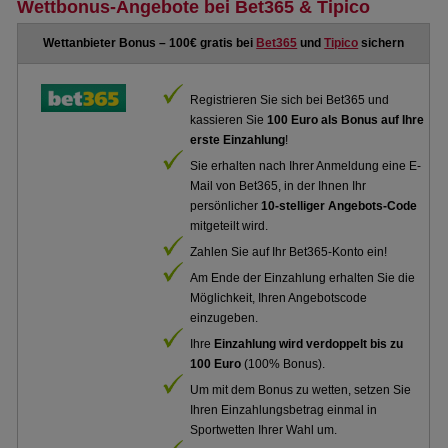
Wettbonus-Angebote bei Bet365 & Tipico
Wettanbieter Bonus – 100€ gratis bei
Bet365
und
Tipico
sichern
Registrieren Sie sich bei Bet365 und
kassieren Sie
100 Euro als Bonus auf Ihre
erste Einzahlung
!
Sie erhalten nach Ihrer Anmeldung eine E-
Mail von Bet365, in der Ihnen Ihr
persönlicher
10-stelliger Angebots-Code
mitgeteilt wird.
Zahlen Sie auf Ihr Bet365-Konto ein!
Am Ende der Einzahlung erhalten Sie die
Möglichkeit, Ihren Angebotscode
einzugeben.
Ihre
Einzahlung wird verdoppelt bis zu
100 Euro
(100% Bonus).
Um mit dem Bonus zu wetten, setzen Sie
Ihren Einzahlungsbetrag einmal in
Sportwetten Ihrer Wahl um.