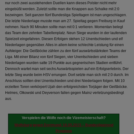
nur noch zwei ausstehenden Duellen kann dieses Polster nicht mehr
eingebüßt werden. Zuletzt sollte man die Knappen aus Schalke mit 2:0
bezwingen. Seit ganzen fünf Bundesliga Spieltagen ist man ungeschlagen.
Die letzte Niederlage musste man am 27. Spieltag gegen Freiburg in Kauf
nehmen. Nach 90 Minuten sollte man mit 0:1 verlieren. Momentan belegt
das Team den zehnten Tabellenplatz. Neun Siege wurden in der laufenden
Spielzeit eingefahren. Diesen Erfolgen stehen 12 Unentschieden und elf
Niederlagen gegenüber. Alles in allem keine schlechte Leistung für einen
Aufsteiger. Die Geißböcke zählen zu den fünf auswärtsstärksten Teams der
Liga. Mit einer Bilanz von fünf Siegen, vier Unentschieden und sieben
Niederlagen wurden satte 19 Punkte aus gegnerischen Stadien entführt.
Dennoch wartet man seit sechs Auswärtsspielen auf ein Erfolgserlebnis. Der
letzte Sieg wurde beim HSV errungen. Dort setzte man sich mit 2:0 durch. Im
Anschluss sollten drei Unentschieden und drei Niederlagen folgen. Mit 10
erzielten Toren verkörpert Ujah den erfolgreichsten Torjäger der Geißböcke.
Helmes, Olkowski und Deyverson fallen gegen Mainz verletzungsbedingt
aus.
Verspielen die Wölfe noch die Vizemeisterschaft?
Wolfsburg gegen Dortmund, 16.05.2015 – Bundesligatrend
Prognose