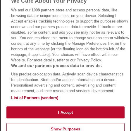
We Care About Your Privacy
→
AdmiralBet Bonus
→
AdmiralBet besuchen
We and our
1008
partners store and access personal data, like
browsing data or unique identifiers, on your device. Selecting I
Accept enables tracking technologies to support the purposes shown
under we and our partners process data to provide. If trackers are
→
Bwin Bonus
→
Bwin besuchen
disabled, some content and ads you see may not be as relevant to
you. You can resurface this menu to change your choices or withdraw
consent at any time by clicking the Manage Preferences link on the
bottom of the webpage [or the floating icon on the bottom-left of the
webpage, if applicable]. Your choices will have effect within our
Website. For more details, refer to our Privacy Policy.
We and our partners process data to provide:
Use precise geolocation data. Actively scan device characteristics
for identification. Store and/or access information on a device.
Personalised advertising and content, advertising and content
measurement, audience research and services development.
Suchtrisiken, Glücksspiel kann süchtig machen - Hilfe finden Sie auf
buwei.de
List of Partners (vendors)
Alle Anbieter auf dieser Webseite sind offiziell in Deutschland
lizenziert
und
werden von der
Gemeinsamen Glücksspielbehörde der Länder
reguliert
Copyright 2002-2026
Bundesligatrend Fussball Bundesliga Tipps
- 18+ Spiele mit
I Accept
Verantwortung!
Impressum
|
Datenschutz
|
Cookie Richtlinie
Show Purposes