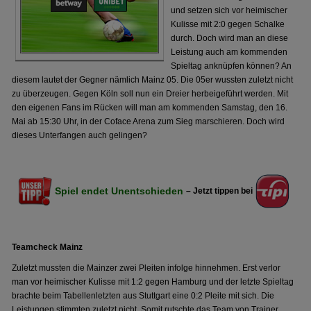
und setzen sich vor heimischer
Kulisse mit 2:0 gegen Schalke
durch. Doch wird man an diese
Leistung auch am kommenden
Spieltag anknüpfen können? An
diesem lautet der Gegner nämlich Mainz 05. Die 05er wussten zuletzt nicht
zu überzeugen. Gegen Köln soll nun ein Dreier herbeigeführt werden. Mit
den eigenen Fans im Rücken will man am kommenden Samstag, den 16.
Mai ab 15:30 Uhr, in der Coface Arena zum Sieg marschieren. Doch wird
dieses Unterfangen auch gelingen?
Spiel endet Unentschieden
– Jetzt tippen bei
Teamcheck Mainz
Zuletzt mussten die Mainzer zwei Pleiten infolge hinnehmen. Erst verlor
man vor heimischer Kulisse mit 1:2 gegen Hamburg und der letzte Spieltag
brachte beim Tabellenletzten aus Stuttgart eine 0:2 Pleite mit sich. Die
Leistungen stimmten zuletzt nicht. Somit rutschte das Team von Trainer