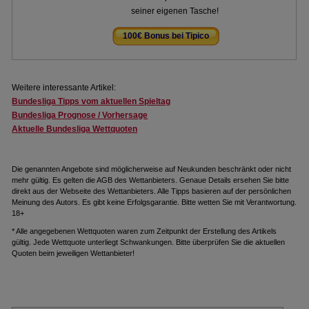
seiner eigenen Tasche!
100€ Bonus bei Tipico
.
Weitere interessante Artikel:
Bundesliga Tipps vom aktuellen Spieltag
Bundesliga Prognose / Vorhersage
Aktuelle Bundesliga Wettquoten
Die genannten Angebote sind möglicherweise auf Neukunden beschränkt oder nicht
mehr gültig. Es gelten die AGB des Wettanbieters. Genaue Details ersehen Sie bitte
direkt aus der Webseite des Wettanbieters. Alle Tipps basieren auf der persönlichen
Meinung des Autors. Es gibt keine Erfolgsgarantie. Bitte wetten Sie mit Verantwortung.
18+
* Alle angegebenen Wettquoten waren zum Zeitpunkt der Erstellung des Artikels
gültig. Jede Wettquote unterliegt Schwankungen. Bitte überprüfen Sie die aktuellen
Quoten beim jeweiligen Wettanbieter!