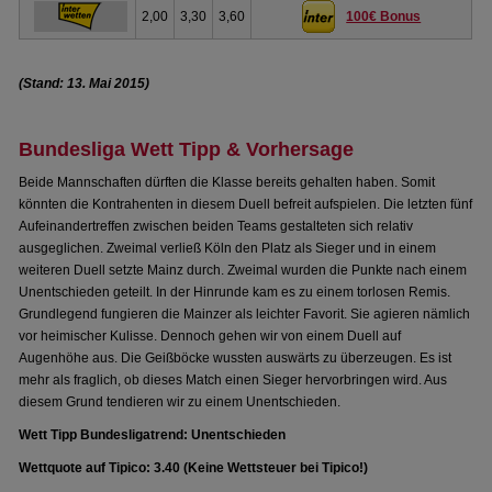
2,00
3,30
3,60
100€ Bonus
(Stand: 13. Mai 2015)
Bundesliga Wett Tipp & Vorhersage
Beide Mannschaften dürften die Klasse bereits gehalten haben. Somit
könnten die Kontrahenten in diesem Duell befreit aufspielen. Die letzten fünf
Aufeinandertreffen zwischen beiden Teams gestalteten sich relativ
ausgeglichen. Zweimal verließ Köln den Platz als Sieger und in einem
weiteren Duell setzte Mainz durch. Zweimal wurden die Punkte nach einem
Unentschieden geteilt. In der Hinrunde kam es zu einem torlosen Remis.
Grundlegend fungieren die Mainzer als leichter Favorit. Sie agieren nämlich
vor heimischer Kulisse. Dennoch gehen wir von einem Duell auf
Augenhöhe aus. Die Geißböcke wussten auswärts zu überzeugen. Es ist
mehr als fraglich, ob dieses Match einen Sieger hervorbringen wird. Aus
diesem Grund tendieren wir zu einem Unentschieden.
Wett Tipp Bundesligatrend: Unentschieden
Wettquote auf Tipico: 3.40 (Keine Wettsteuer bei Tipico!)