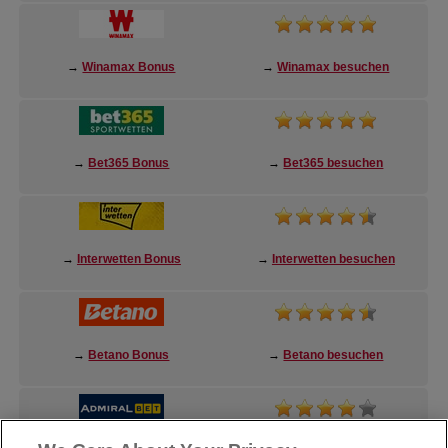
→
Winamax Bonus
→
Winamax besuchen
→
Bet365 Bonus
→
Bet365 besuchen
→
Interwetten Bonus
→
Interwetten besuchen
→
Betano Bonus
→
Betano besuchen