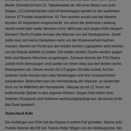
Martin Schmidt auf den 12. Tabellenplatz ab. Mit einer Bilanz von acht
Siegen, 13 Unentschieden und elf Niederlagen wurden in der laufenden
Saison 37 Punkte eingefahren. 43 Tore wurden erzielt und der Abwehr
wurden 45 Gegentore eingeschenkt. Vor allem die defensive Leistung
stimmt somit über weite Strecken nicht. Wird man sich gegen Köln steigern
können? Sechs Punkte trennen die Mainzer von der Abstiegszone. Somit
sollte man sich keine Gedanken mehr um den Klassenerhalt machen
müssen. Bereits ein Punkt aus den letzten beiden Ligaspielen wird reichen,
um die Klasse definitiv zu halten. Die letzten beiden Duelle werden gegen
Köln und Bayern München ausgetragen. Zuhause konnte der FSV Mainz
zuletzt nicht überzeugen und sackte nur einen Sieg aus den letzten sechs
Heimspielen ein. Dieser wurde mit 2:0 gegen Schalke erzielt. Auf der
anderen Seite musste man zwei Niederlagen und drei Unentschieden
wegstecken. Betrachtet man die Heimleistung der Mainzer, so landet der
Klub nur im Mittelfeld der Heimtabelle. Okazaki ist mit 12 Toren der
treffsicherste Spieler in den eigenen Reihen. Gegen Köln fallen Soto,
Nedelev, Rossbach und Hofmann verletzungsbedingt aus. Brosinski ist für
das Duell gesperrt.
Teamcheck Köln
Der Aufsteiger aus Köln hat die Klasse in jedem Fall gehalten. Ganze acht
Punkte trennen die Elf von Trainer Peter Stöger von der Abstiegszone. Bei