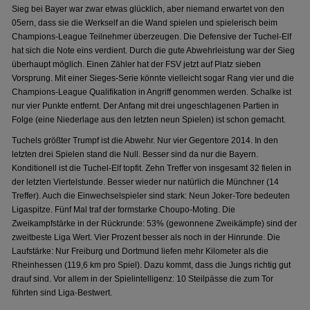
Sieg bei Bayer war zwar etwas glücklich, aber niemand erwartet von den
05ern, dass sie die Werkself an die Wand spielen und spielerisch beim
Champions-League Teilnehmer überzeugen. Die Defensive der Tuchel-Elf
hat sich die Note eins verdient. Durch die gute Abwehrleistung war der Sieg
überhaupt möglich. Einen Zähler hat der FSV jetzt auf Platz sieben
Vorsprung. Mit einer Sieges-Serie könnte vielleicht sogar Rang vier und die
Champions-League Qualifikation in Angriff genommen werden. Schalke ist
nur vier Punkte entfernt. Der Anfang mit drei ungeschlagenen Partien in
Folge (eine Niederlage aus den letzten neun Spielen) ist schon gemacht.
Tuchels größter Trumpf ist die Abwehr. Nur vier Gegentore 2014. In den
letzten drei Spielen stand die Null. Besser sind da nur die Bayern.
Konditionell ist die Tuchel-Elf topfit. Zehn Treffer von insgesamt 32 fielen in
der letzten Viertelstunde. Besser wieder nur natürlich die Münchner (14
Treffer). Auch die Einwechselspieler sind stark: Neun Joker-Tore bedeuten
Ligaspitze. Fünf Mal traf der formstarke Choupo-Moting. Die
Zweikampfstärke in der Rückrunde: 53% (gewonnene Zweikämpfe) sind der
zweitbeste Liga Wert. Vier Prozent besser als noch in der Hinrunde. Die
Laufstärke: Nur Freiburg und Dortmund liefen mehr Kilometer als die
Rheinhessen (119,6 km pro Spiel). Dazu kommt, dass die Jungs richtig gut
drauf sind. Vor allem in der Spielintelligenz: 10 Steilpässe die zum Tor
führten sind Liga-Bestwert.