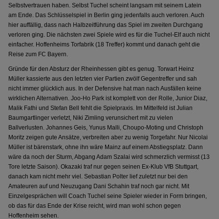
Selbstvertrauen haben. Selbst Tuchel scheint langsam mit seinem Latein
am Ende. Das Schlüsselspiel in Berlin ging jedenfalls auch verloren. Auch
hier auffällig, dass nach Halbzeitführung das Spiel im zweiten Durchgang
verloren ging. Die nächsten zwei Spiele wird es für die Tuchel-Elf auch nicht
einfacher. Hoffenheims Torfabrik (18 Treffer) kommt und danach geht die
Reise zum FC Bayern.
Gründe für den Absturz der Rheinhessen gibt es genug. Torwart Heinz
Müller kassierte aus den letzten vier Partien zwölf Gegentreffer und sah
nicht immer glücklich aus. In der Defensive hat man nach Ausfällen keine
wirklichen Alternativen. Joo-Ho Park ist komplett von der Rolle, Junior Diaz,
Malik Fathi und Stefan Bell fehlt die Spielpraxis. Im Mittelfeld ist Julian
Baumgartlinger verletzt, Niki Zimling verunsichert mit zu vielen
Ballverlusten. Johannes Geis, Yunus Malli, Choupo-Moting und Christoph
Moritz zeigen gute Ansätze, verbreiten aber zu wenig Torgefahr. Nur Nicolai
Müller ist bärenstark, ohne ihn wäre Mainz auf einem Abstiegsplatz. Dann
wäre da noch der Sturm, Abgang Adam Szalai wird schmerzlich vermisst (13
Tore letzte Saison). Okazaki traf nur gegen seinen Ex-Klub VfB Stuttgart,
danach kam nicht mehr viel. Sebastian Polter lief zuletzt nur bei den
Amateuren auf und Neuzugang Dani Schahin traf noch gar nicht. Mit
Einzelgesprächen will Coach Tuchel seine Spieler wieder in Form bringen,
ob das für das Ende der Krise reicht, wird man wohl schon gegen
Hoffenheim sehen.