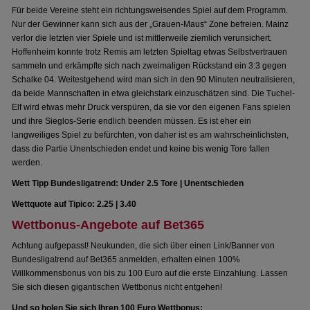
Für beide Vereine steht ein richtungsweisendes Spiel auf dem Programm.
Nur der Gewinner kann sich aus der „Grauen-Maus“ Zone befreien. Mainz
verlor die letzten vier Spiele und ist mittlerweile ziemlich verunsichert.
Hoffenheim konnte trotz Remis am letzten Spieltag etwas Selbstvertrauen
sammeln und erkämpfte sich nach zweimaligen Rückstand ein 3:3 gegen
Schalke 04. Weitestgehend wird man sich in den 90 Minuten neutralisieren,
da beide Mannschaften in etwa gleichstark einzuschätzen sind. Die Tuchel-
Elf wird etwas mehr Druck verspüren, da sie vor den eigenen Fans spielen
und ihre Sieglos-Serie endlich beenden müssen. Es ist eher ein
langweiliges Spiel zu befürchten, von daher ist es am wahrscheinlichsten,
dass die Partie Unentschieden endet und keine bis wenig Tore fallen
werden.
Wett Tipp Bundesligatrend: Under 2.5 Tore | Unentschieden
Wettquote auf Tipico: 2.25 | 3.40
Wettbonus-Angebote auf Bet365
Achtung aufgepasst! Neukunden, die sich über einen Link/Banner von
Bundesligatrend auf Bet365 anmelden, erhalten einen 100%
Willkommensbonus von bis zu 100 Euro auf die erste Einzahlung. Lassen
Sie sich diesen gigantischen Wettbonus nicht entgehen!
Und so holen Sie sich Ihren 100 Euro Wettbonus: