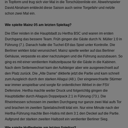
in Topform und trug sich vier Mal in die Torschützenliste ein. Abwehrspieler
David Abraham entdeckt diese Saison auch seine Torgefahr und netzte
schon zwei Mal ein.
Wie spielte Mainz 05 am letzten Spieltag?
Die 05er reisten in die Hauptstadt zu Hertha BSC und waren im ersten
Durchgang das bessere Team. Früh gingen die Gäste durch N. Müller 1:0 in
Führung (7.). Danach hatte die Tuchel-Elf das Spiel unter Kontrolle. Die
Berliner wirkten total verunsichert. Mainz spielte weiter auf das Berliner
Gehäuse, verpasste es aber nachzulegen und die Führung auszubauen. So
ging es mit einer verdienten Halbzeitpause für die Gäste in die Kabinen.
Nach dem Seitenwechsel kam der Aufsteiger aber wie ausgewechselt auf
den Platz zurück. Die „Alte Dame“ diktierte jetzt die Partie und kam schnell
zum Ausgleich durch den starken Allagui (48.). Der eingewechselte Stürmer
war immer anspielbar und sorgte für ordentlichen Wirbel in der FSV
Defensive. Hertha machte weiter Druck und folgerichtig gingen die
Hauptstädter durch Allaguis Doppelpack 2:1 in Führung (73.). Die
Rheinhessen schossen im zweiten Durchgang nur ganze zwei Mal aufs Tor
und brachen im zweiten Spielabschnitt total ein. Nur eine Minute nach der
Hertha-Führung machte Ben-Hatira mit dem 3:1 den Deckel auf die Partie.
Aufgrund der starken zweiten Halbzeit ein verdienter Berliner Sieg.
Wie spielte Hoffenheim am letzten Spieltag?