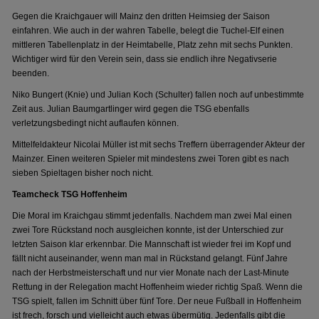
Gegen die Kraichgauer will Mainz den dritten Heimsieg der Saison
einfahren. Wie auch in der wahren Tabelle, belegt die Tuchel-Elf einen
mittleren Tabellenplatz in der Heimtabelle, Platz zehn mit sechs Punkten.
Wichtiger wird für den Verein sein, dass sie endlich ihre Negativserie
beenden.
Niko Bungert (Knie) und Julian Koch (Schulter) fallen noch auf unbestimmte
Zeit aus. Julian Baumgartlinger wird gegen die TSG ebenfalls
verletzungsbedingt nicht auflaufen können.
Mittelfeldakteur Nicolai Müller ist mit sechs Treffern überragender Akteur der
Mainzer. Einen weiteren Spieler mit mindestens zwei Toren gibt es nach
sieben Spieltagen bisher noch nicht.
Teamcheck TSG Hoffenheim
Die Moral im Kraichgau stimmt jedenfalls. Nachdem man zwei Mal einen
zwei Tore Rückstand noch ausgleichen konnte, ist der Unterschied zur
letzten Saison klar erkennbar. Die Mannschaft ist wieder frei im Kopf und
fällt nicht auseinander, wenn man mal in Rückstand gelangt. Fünf Jahre
nach der Herbstmeisterschaft und nur vier Monate nach der Last-Minute
Rettung in der Relegation macht Hoffenheim wieder richtig Spaß. Wenn die
TSG spielt, fallen im Schnitt über fünf Tore. Der neue Fußball in Hoffenheim
ist frech, forsch und vielleicht auch etwas übermütig. Jedenfalls gibt die