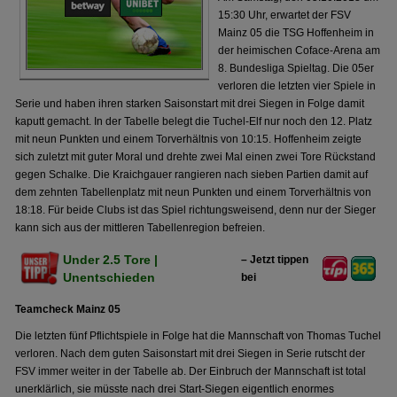
15:30 Uhr, erwartet der FSV
Mainz 05 die TSG Hoffenheim in
der heimischen Coface-Arena am
8. Bundesliga Spieltag. Die 05er
verloren die letzten vier Spiele in
Serie und haben ihren starken Saisonstart mit drei Siegen in Folge damit
kaputt gemacht. In der Tabelle belegt die Tuchel-Elf nur noch den 12. Platz
mit neun Punkten und einem Torverhältnis von 10:15. Hoffenheim zeigte
sich zuletzt mit guter Moral und drehte zwei Mal einen zwei Tore Rückstand
gegen Schalke. Die Kraichgauer rangieren nach sieben Partien damit auf
dem zehnten Tabellenplatz mit neun Punkten und einem Torverhältnis von
18:18. Für beide Clubs ist das Spiel richtungsweisend, denn nur der Sieger
kann sich aus der mittleren Tabellenregion befreien.
Under 2.5 Tore |
– Jetzt tippen
Unentschieden
bei
Teamcheck Mainz 05
Die letzten fünf Pflichtspiele in Folge hat die Mannschaft von Thomas Tuchel
verloren. Nach dem guten Saisonstart mit drei Siegen in Serie rutscht der
FSV immer weiter in der Tabelle ab. Der Einbruch der Mannschaft ist total
unerklärlich, sie müsste nach drei Start-Siegen eigentlich enormes