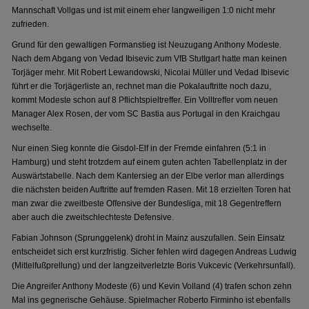
Mannschaft Vollgas und ist mit einem eher langweiligen 1:0 nicht mehr
zufrieden.
Grund für den gewaltigen Formanstieg ist Neuzugang Anthony Modeste.
Nach dem Abgang von Vedad Ibisevic zum VfB Stuttgart hatte man keinen
Torjäger mehr. Mit Robert Lewandowski, Nicolai Müller und Vedad Ibisevic
führt er die Torjägerliste an, rechnet man die Pokalauftritte noch dazu,
kommt Modeste schon auf 8 Pflichtspieltreffer. Ein Volltreffer vom neuen
Manager Alex Rosen, der vom SC Bastia aus Portugal in den Kraichgau
wechselte.
Nur einen Sieg konnte die Gisdol-Elf in der Fremde einfahren (5:1 in
Hamburg) und steht trotzdem auf einem guten achten Tabellenplatz in der
Auswärtstabelle. Nach dem Kantersieg an der Elbe verlor man allerdings
die nächsten beiden Auftritte auf fremden Rasen. Mit 18 erzielten Toren hat
man zwar die zweitbeste Offensive der Bundesliga, mit 18 Gegentreffern
aber auch die zweitschlechteste Defensive.
Fabian Johnson (Sprunggelenk) droht in Mainz auszufallen. Sein Einsatz
entscheidet sich erst kurzfristig. Sicher fehlen wird dagegen Andreas Ludwig
(Mittelfußprellung) und der langzeitverletzte Boris Vukcevic (Verkehrsunfall).
Die Angreifer Anthony Modeste (6) und Kevin Volland (4) trafen schon zehn
Mal ins gegnerische Gehäuse. Spielmacher Roberto Firminho ist ebenfalls