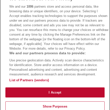
We and our
1006
partners store and access personal data, like
browsing data or unique identifiers, on your device. Selecting I
Accept enables tracking technologies to support the purposes shown
under we and our partners process data to provide. If trackers are
→
Bwin Bonus
→
Bwin besuchen
disabled, some content and ads you see may not be as relevant to
you. You can resurface this menu to change your choices or withdraw
consent at any time by clicking the Manage Preferences link on the
bottom of the webpage [or the floating icon on the bottom-left of the
webpage, if applicable]. Your choices will have effect within our
Website. For more details, refer to our Privacy Policy.
We and our partners process data to provide:
Use precise geolocation data. Actively scan device characteristics
for identification. Store and/or access information on a device.
Personalised advertising and content, advertising and content
measurement, audience research and services development.
Suchtrisiken, Glücksspiel kann süchtig machen - Hilfe finden Sie auf
buwei.de
List of Partners (vendors)
Alle Anbieter auf dieser Webseite sind offiziell in Deutschland
lizenziert
und
werden von der
Gemeinsamen Glücksspielbehörde der Länder
reguliert
Copyright 2002-2026
Bundesligatrend Fussball Bundesliga Tipps
- 18+ Spiele mit
I Accept
Verantwortung!
Impressum
|
Datenschutz
|
Cookie Richtlinie
Show Purposes
Bundesliga Tipps
Bundesliga Quoten
Wettanbieter
Sportwetten Bonus