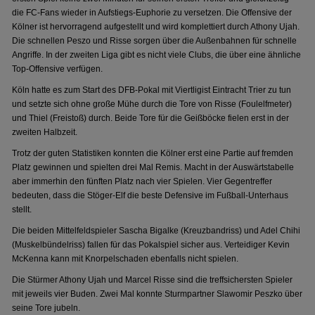
die FC-Fans wieder in Aufstiegs-Euphorie zu versetzen. Die Offensive der
Kölner ist hervorragend aufgestellt und wird komplettiert durch Athony Ujah.
Die schnellen Peszo und Risse sorgen über die Außenbahnen für schnelle
Angriffe. In der zweiten Liga gibt es nicht viele Clubs, die über eine ähnliche
Top-Offensive verfügen.
Köln hatte es zum Start des DFB-Pokal mit Viertligist Eintracht Trier zu tun
und setzte sich ohne große Mühe durch die Tore von Risse (Foulelfmeter)
und Thiel (Freistoß) durch. Beide Tore für die Geißböcke fielen erst in der
zweiten Halbzeit.
Trotz der guten Statistiken konnten die Kölner erst eine Partie auf fremden
Platz gewinnen und spielten drei Mal Remis. Macht in der Auswärtstabelle
aber immerhin den fünften Platz nach vier Spielen. Vier Gegentreffer
bedeuten, dass die Stöger-Elf die beste Defensive im Fußball-Unterhaus
stellt.
Die beiden Mittelfeldspieler Sascha Bigalke (Kreuzbandriss) und Adel Chihi
(Muskelbündelriss) fallen für das Pokalspiel sicher aus. Verteidiger Kevin
McKenna kann mit Knorpelschaden ebenfalls nicht spielen.
Die Stürmer Athony Ujah und Marcel Risse sind die treffsichersten Spieler
mit jeweils vier Buden. Zwei Mal konnte Sturmpartner Slawomir Peszko über
seine Tore jubeln.