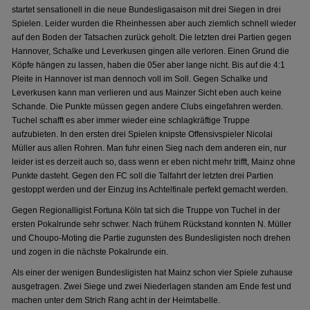
startet sensationell in die neue Bundesligasaison mit drei Siegen in drei
Spielen. Leider wurden die Rheinhessen aber auch ziemlich schnell wieder
auf den Boden der Tatsachen zurück geholt. Die letzten drei Partien gegen
Hannover, Schalke und Leverkusen gingen alle verloren. Einen Grund die
Köpfe hängen zu lassen, haben die 05er aber lange nicht. Bis auf die 4:1
Pleite in Hannover ist man dennoch voll im Soll. Gegen Schalke und
Leverkusen kann man verlieren und aus Mainzer Sicht eben auch keine
Schande. Die Punkte müssen gegen andere Clubs eingefahren werden.
Tuchel schafft es aber immer wieder eine schlagkräftige Truppe
aufzubieten. In den ersten drei Spielen knipste Offensivspieler Nicolai
Müller aus allen Rohren. Man fuhr einen Sieg nach dem anderen ein, nur
leider ist es derzeit auch so, dass wenn er eben nicht mehr trifft, Mainz ohne
Punkte dasteht. Gegen den FC soll die Talfahrt der letzten drei Partien
gestoppt werden und der Einzug ins Achtelfinale perfekt gemacht werden.
Gegen Regionalligist Fortuna Köln tat sich die Truppe von Tuchel in der
ersten Pokalrunde sehr schwer. Nach frühem Rückstand konnten N. Müller
und Choupo-Moting die Partie zugunsten des Bundesligisten noch drehen
und zogen in die nächste Pokalrunde ein.
Als einer der wenigen Bundesligisten hat Mainz schon vier Spiele zuhause
ausgetragen. Zwei Siege und zwei Niederlagen standen am Ende fest und
machen unter dem Strich Rang acht in der Heimtabelle.