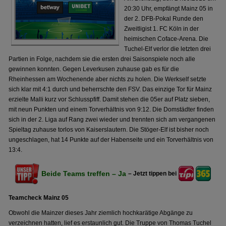
20:30 Uhr, empfängt Mainz 05 in
der 2. DFB-Pokal Runde den
Zweitligist 1. FC Köln in der
heimischen Coface-Arena. Die
Tuchel-Elf verlor die letzten drei
Partien in Folge, nachdem sie die ersten drei Saisonspiele noch alle
gewinnen konnten. Gegen Leverkusen zuhause gab es für die
Rheinhessen am Wochenende aber nichts zu holen. Die Werkself setzte
sich klar mit 4:1 durch und beherrschte den FSV. Das einzige Tor für Mainz
erzielte Malli kurz vor Schlusspfiff. Damit stehen die 05er auf Platz sieben,
mit neun Punkten und einem Torverhältnis von 9:12. Die Domstädter finden
sich in der 2. Liga auf Rang zwei wieder und trennten sich am vergangenen
Spieltag zuhause torlos von Kaiserslautern. Die Stöger-Elf ist bisher noch
ungeschlagen, hat 14 Punkte auf der Habenseite und ein Torverhältnis von
13:4.
Beide Teams treffen – Ja
– Jetzt tippen bei
Teamcheck Mainz 05
Obwohl die Mainzer dieses Jahr ziemlich hochkarätige Abgänge zu
verzeichnen hatten, lief es erstaunlich gut. Die Truppe von Thomas Tuchel