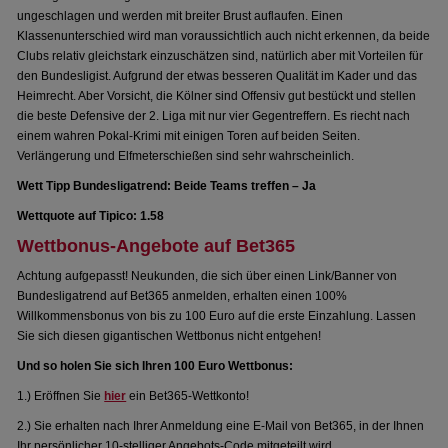
ungeschlagen und werden mit breiter Brust auflaufen. Einen
Klassenunterschied wird man voraussichtlich auch nicht erkennen, da beide
Clubs relativ gleichstark einzuschätzen sind, natürlich aber mit Vorteilen für
den Bundesligist. Aufgrund der etwas besseren Qualität im Kader und das
Heimrecht. Aber Vorsicht, die Kölner sind Offensiv gut bestückt und stellen
die beste Defensive der 2. Liga mit nur vier Gegentreffern. Es riecht nach
einem wahren Pokal-Krimi mit einigen Toren auf beiden Seiten.
Verlängerung und Elfmeterschießen sind sehr wahrscheinlich.
Wett Tipp Bundesligatrend: Beide Teams treffen – Ja
Wettquote auf Tipico: 1.58
Wettbonus-Angebote auf Bet365
Achtung aufgepasst! Neukunden, die sich über einen Link/Banner von
Bundesligatrend auf Bet365 anmelden, erhalten einen 100%
Willkommensbonus von bis zu 100 Euro auf die erste Einzahlung. Lassen
Sie sich diesen gigantischen Wettbonus nicht entgehen!
Und so holen Sie sich Ihren 100 Euro Wettbonus:
1.) Eröffnen Sie
hier
ein Bet365-Wettkonto!
2.) Sie erhalten nach Ihrer Anmeldung eine E-Mail von Bet365, in der Ihnen
Ihr persönlicher 10-stelliger Angebots-Code mitgeteilt wird.