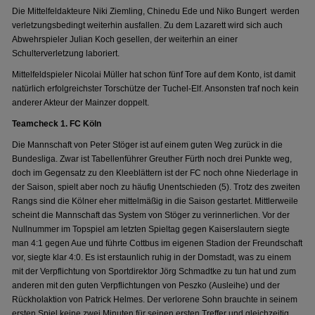
Die Mittelfeldakteure Niki Ziemling, Chinedu Ede und Niko Bungert werden
verletzungsbedingt weiterhin ausfallen. Zu dem Lazarett wird sich auch
Abwehrspieler Julian Koch gesellen, der weiterhin an einer
Schulterverletzung laboriert.
Mittelfeldspieler Nicolai Müller hat schon fünf Tore auf dem Konto, ist damit
natürlich erfolgreichster Torschütze der Tuchel-Elf. Ansonsten traf noch kein
anderer Akteur der Mainzer doppelt.
Teamcheck 1. FC Köln
Die Mannschaft von Peter Stöger ist auf einem guten Weg zurück in die
Bundesliga. Zwar ist Tabellenführer Greuther Fürth noch drei Punkte weg,
doch im Gegensatz zu den Kleeblättern ist der FC noch ohne Niederlage in
der Saison, spielt aber noch zu häufig Unentschieden (5). Trotz des zweiten
Rangs sind die Kölner eher mittelmäßig in die Saison gestartet. Mittlerweile
scheint die Mannschaft das System von Stöger zu verinnerlichen. Vor der
Nullnummer im Topspiel am letzten Spieltag gegen Kaiserslautern siegte
man 4:1 gegen Aue und führte Cottbus im eigenen Stadion der Freundschaft
vor, siegte klar 4:0. Es ist erstaunlich ruhig in der Domstadt, was zu einem
mit der Verpflichtung von Sportdirektor Jörg Schmadtke zu tun hat und zum
anderen mit den guten Verpflichtungen von Peszko (Ausleihe) und der
Rückholaktion von Patrick Helmes. Der verlorene Sohn brauchte in seinem
ersten Spiel keine zwei Minuten für seinen ersten Treffer und gleichzeitig