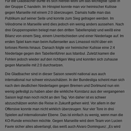
Für die Gladbacher dürfte es sich hierbei wohl um das wichtigste Spiel in
der Gruppe C handeln. Im Hinspiel konnte man vor heimischer Kulisse
gegen Marseille mit einem 2:0 überzeugen. Damals hatte man das
Publikum auf seiner Seite und konnte zum Sieg getragen werden. Im
Vélodrome in Marseille wird dies jedoch ein wenig anders aussehen. Nach
drei Gruppenspielen belegt man den dritten Tabellenplatz und weißt eine
Bilanz von einem Sieg, einem Unentschieden und einer Niederlage auf. Im
ersten Spiel kam man beim Außenseiter aus Limassol nicht über ein
torloses Remis hinaus. Danach folgte vor heimischer Kulisse eine 2:4
Niederlage gegen den Tabellenführer aus Istanbul. Zuletzt kamen die
Fohlen jedoch wieder auf den richtigen Weg und konnten sich zuhause
gegen Marseille mit 2:0 durchsetzen.
Die Gladbacher sind in dieser Saison sowohl national aus auch
international nur schwer einzuschätzen. In der Bundesliga scheint man sich
nach den deutlichen Niederlagen gegen Bremen und Dortmund nun ein
wenig gefestigt zu haben aber die wirkliche Konstanz aus der vergangenen
Saison legt man noch nicht an den Tag. Von daher ist es schwer
abzuschätzen wohin die Reise in Zukunft gehen wird. Vor allem in der
Offensive konnte man nicht wirklich überzeugen. Nur vier Tore in drei
Spielen auf internationaler Ebene. Das ist einfach zu wenig, wenn man die
KO-Runde erreichen möchte. Gegen Marseille wird dem Team von Lucien
Favre sicher alles abverlangt, das weiß auch Alvaro Dominguez: „Es wird