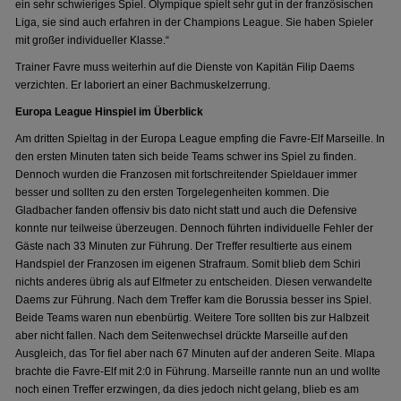
ein sehr schwieriges Spiel. Olympique spielt sehr gut in der französischen
Liga, sie sind auch erfahren in der Champions League. Sie haben Spieler
mit großer individueller Klasse.“
Trainer Favre muss weiterhin auf die Dienste von Kapitän Filip Daems
verzichten. Er laboriert an einer Bachmuskelzerrung.
Europa League Hinspiel im Überblick
Am dritten Spieltag in der Europa League empfing die Favre-Elf Marseille. In
den ersten Minuten taten sich beide Teams schwer ins Spiel zu finden.
Dennoch wurden die Franzosen mit fortschreitender Spieldauer immer
besser und sollten zu den ersten Torgelegenheiten kommen. Die
Gladbacher fanden offensiv bis dato nicht statt und auch die Defensive
konnte nur teilweise überzeugen. Dennoch führten individuelle Fehler der
Gäste nach 33 Minuten zur Führung. Der Treffer resultierte aus einem
Handspiel der Franzosen im eigenen Strafraum. Somit blieb dem Schiri
nichts anderes übrig als auf Elfmeter zu entscheiden. Diesen verwandelte
Daems zur Führung. Nach dem Treffer kam die Borussia besser ins Spiel.
Beide Teams waren nun ebenbürtig. Weitere Tore sollten bis zur Halbzeit
aber nicht fallen. Nach dem Seitenwechsel drückte Marseille auf den
Ausgleich, das Tor fiel aber nach 67 Minuten auf der anderen Seite. Mlapa
brachte die Favre-Elf mit 2:0 in Führung. Marseille rannte nun an und wollte
noch einen Treffer erzwingen, da dies jedoch nicht gelang, blieb es am