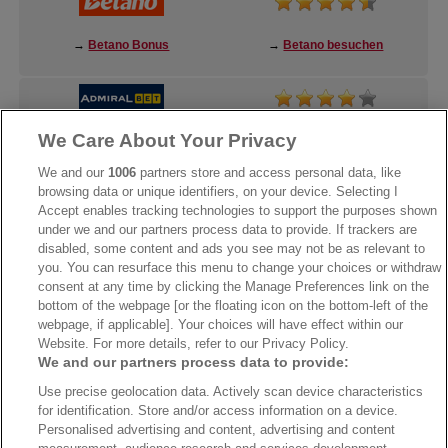
→
Betano Bonus
→
Betano besuchen
We Care About Your Privacy
→
AdmiralBet Bonus
→
AdmiralBet besuchen
We and our
1006
partners store and access personal data, like
browsing data or unique identifiers, on your device. Selecting I
Accept enables tracking technologies to support the purposes shown
under we and our partners process data to provide. If trackers are
→
Bwin Bonus
→
Bwin besuchen
disabled, some content and ads you see may not be as relevant to
you. You can resurface this menu to change your choices or withdraw
consent at any time by clicking the Manage Preferences link on the
bottom of the webpage [or the floating icon on the bottom-left of the
webpage, if applicable]. Your choices will have effect within our
Website. For more details, refer to our Privacy Policy.
We and our partners process data to provide:
Use precise geolocation data. Actively scan device characteristics
for identification. Store and/or access information on a device.
Personalised advertising and content, advertising and content