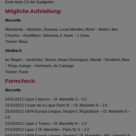
Ende beim 2:0 der Gastgeber.
Mögliche Aufstellung:
Marseille
Mandanda – Abdallah, Diawara, Lucas Mendes, Morel – Barton, Ben.
Cheyrou – Amalfitano, Valbuena, A. Ayew – J. Ayew
Trainer: Baup
Gladbach
ter Stegen – Jantschke, Stranzl, Alvaro Dominguez, Wendt – Nordtveit, Marx
– Rupp, Arango – Herrmann, de Camargo
Trainer: Favre
Formcheck:
Marseille
04/11/2012 Ligue 1 Ajaccio – Ol. Marseille S – 0:2
31/10/2012 Coupe de la Ligue Paris St. – Ol. Marseille N – 2:0
25/10/2012 UEFA Europa League, Gruppe C M’gladbach – Ol. Marseille N –
2:0
21/10/2012 Ligue 1 Troyes – Ol. Marseille N – 1:0
07/10/2012 Ligue 1 Ol. Marseille – Paris St. U – 2:2
04/10/2012 UEFA Europa League, Gruppe C Ol. Marseille – AEL Limassol S