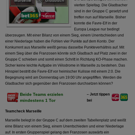
vierten Spieltag. Die Gladbacher
sind in der Gruppe C gesetzt und
treffen nun auf Marseille. Bisher
konnte die Favre-Elf in der
Europa League nur bedingt
überzeugen. Mit einer Bilanz von einem Sieg, einem Unentschieden und
einer Niederlage haben die Fohlen vier Punkte auf dem Konto. Der
Konkurrent aus Marseille weißt genau dasselbe Punkteverhältnis auf. Mit
einem Sieg über die Franzosen könnte sich Gladbach auf Platz zwei in der
Gruppe C schieben und somit einen Schritt in Richtung KO-Phase machen.
Sicher keine leichte Aufgabe im Vélodrome in Marseille zu bestehen. Das
Hinspiel bestritt die Favre-Elf vor heimischer Kulisse mit einem 2:0. Die
Begegnung wird am Donnerstag um 19:00 Uhr angepfiffen. Werden die
Gladbacher sich gegenüber den Franzosen durchsetzen können?
Beide Teams erzielen
– Jetzt tippen
mindestens 1 Tor
bei
Teamcheck Marseille
Marseille belegt in der Gruppe C auf dem zweiten Tabellenplatz und weißt
eine Bilanz von einem Sieg, einem Unentschieden und einer Niederlage
auf. In ersten Gruppenspiel gelang den Franzosen auswärts ein