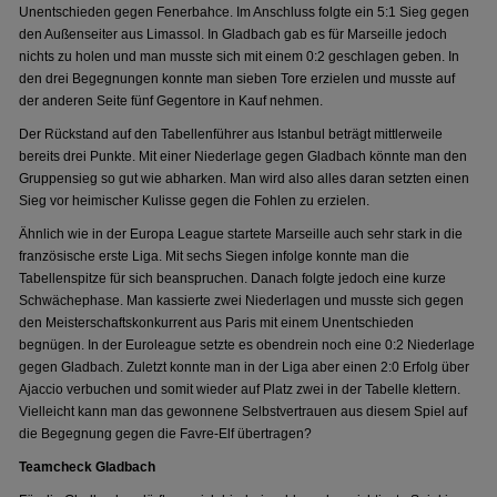
Unentschieden gegen Fenerbahce. Im Anschluss folgte ein 5:1 Sieg gegen
den Außenseiter aus Limassol. In Gladbach gab es für Marseille jedoch
nichts zu holen und man musste sich mit einem 0:2 geschlagen geben. In
den drei Begegnungen konnte man sieben Tore erzielen und musste auf
der anderen Seite fünf Gegentore in Kauf nehmen.
Der Rückstand auf den Tabellenführer aus Istanbul beträgt mittlerweile
bereits drei Punkte. Mit einer Niederlage gegen Gladbach könnte man den
Gruppensieg so gut wie abharken. Man wird also alles daran setzten einen
Sieg vor heimischer Kulisse gegen die Fohlen zu erzielen.
Ähnlich wie in der Europa League startete Marseille auch sehr stark in die
französische erste Liga. Mit sechs Siegen infolge konnte man die
Tabellenspitze für sich beanspruchen. Danach folgte jedoch eine kurze
Schwächephase. Man kassierte zwei Niederlagen und musste sich gegen
den Meisterschaftskonkurrent aus Paris mit einem Unentschieden
begnügen. In der Euroleague setzte es obendrein noch eine 0:2 Niederlage
gegen Gladbach. Zuletzt konnte man in der Liga aber einen 2:0 Erfolg über
Ajaccio verbuchen und somit wieder auf Platz zwei in der Tabelle klettern.
Vielleicht kann man das gewonnene Selbstvertrauen aus diesem Spiel auf
die Begegnung gegen die Favre-Elf übertragen?
Teamcheck Gladbach