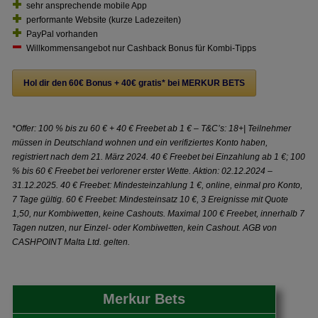
sehr ansprechende mobile App
performante Website (kurze Ladezeiten)
PayPal vorhanden
Willkommensangebot nur Cashback Bonus für Kombi-Tipps
Hol dir den 60€ Bonus + 40€ gratis* bei MERKUR BETS
*Offer: 100 % bis zu 60 € + 40 € Freebet ab 1 € – T&C’s: 18+| Teilnehmer
müssen in Deutschland wohnen und ein verifiziertes Konto haben,
registriert nach dem 21. März 2024. 40 € Freebet bei Einzahlung ab 1 €; 100
% bis 60 € Freebet bei verlorener erster Wette. Aktion: 02.12.2024 –
31.12.2025. 40 € Freebet: Mindesteinzahlung 1 €, online, einmal pro Konto,
7 Tage gültig. 60 € Freebet: Mindesteinsatz 10 €, 3 Ereignisse mit Quote
1,50, nur Kombiwetten, keine Cashouts. Maximal 100 € Freebet, innerhalb 7
Tagen nutzen, nur Einzel- oder Kombiwetten, kein Cashout. AGB von
CASHPOINT Malta Ltd. gelten.
Merkur Bets