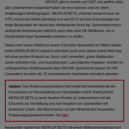
GROUP, gibt es bereits seit 1957 und seither steht
das Unternehmen bekanntermaßen für Innovationen und vor allem
erstklassiges Wettvergnügen. MERKUR BETS, ehemals bekannt auch als
XTiP, mischt den Markt allerdings erst seit 2013 auf und ist heutzutage ein
fester Bestandteil der deutschen Wettanbieter Branche. Dementsprechend
verfügt der Buchmacher natürlich auch über eine DE-Wettlizenz, um in
Deutschland legal Sportwetten anbieten zu dürfen.
Neben den vielen Wettbüros sowie Franchise-Standorten im Offline-Sektor
bietet MERKUR BETS natürlich ebenfalls auch eine starke online Wett-App
mit einer großen Auswahl an Sport- und Livewetten, guten Wettquoten
sowie schnellen Ein- und Auszahlungen. Laut eigenen Angaben werden im
umfangreichen Wettprogramm über 500.000 Sportevents (davon 30.000
Livewetten) zu mehr als 70 verschiedenen Sportarten monatlich geboten.
Update:
Das Regierungspräsidium Darmstadt hat merkurbets.de die
Konzession zur Veranstaltung von Sportwetten erteilt. Damit gehört
MERKUR BETS zu einer illustren Runde an Unternehmen mit der
Erlaubnis zur Vermittlung und zum Angebot von Sportwetten mit
deutscher Lizenz. Alle Buchmacher auf der Whitelist des hessischen
Regierungspräsidiums finden Sie
hier
.
Neukunden starten bei MERKUR BETS mit einem Willkommensbonus von