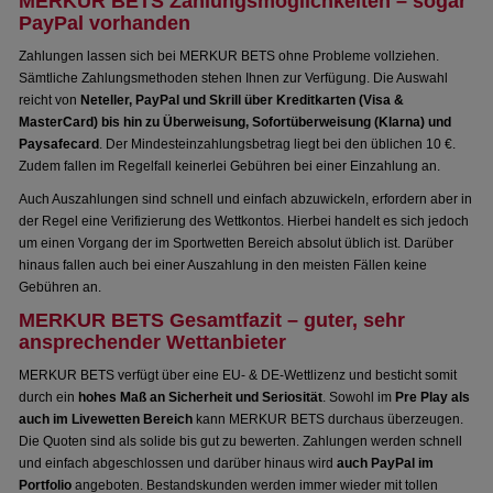
MERKUR BETS Zahlungsmöglichkeiten – sogar
PayPal vorhanden
Zahlungen lassen sich bei MERKUR BETS ohne Probleme vollziehen.
Sämtliche Zahlungsmethoden stehen Ihnen zur Verfügung. Die Auswahl
reicht von
Neteller, PayPal und Skrill über Kreditkarten (Visa &
MasterCard) bis hin zu Überweisung, Sofortüberweisung (Klarna) und
Paysafecard
. Der Mindesteinzahlungsbetrag liegt bei den üblichen 10 €.
Zudem fallen im Regelfall keinerlei Gebühren bei einer Einzahlung an.
Auch Auszahlungen sind schnell und einfach abzuwickeln, erfordern aber in
der Regel eine Verifizierung des Wettkontos. Hierbei handelt es sich jedoch
um einen Vorgang der im Sportwetten Bereich absolut üblich ist. Darüber
hinaus fallen auch bei einer Auszahlung in den meisten Fällen keine
Gebühren an.
MERKUR BETS Gesamtfazit – guter, sehr
ansprechender Wettanbieter
MERKUR BETS verfügt über eine EU- & DE-Wettlizenz und besticht somit
durch ein
hohes Maß an Sicherheit und Seriosität
. Sowohl im
Pre Play als
auch im Livewetten Bereich
kann MERKUR BETS durchaus überzeugen.
Die Quoten sind als solide bis gut zu bewerten. Zahlungen werden schnell
und einfach abgeschlossen und darüber hinaus wird
auch PayPal im
Portfolio
angeboten.
Bestandskunden werden immer wieder mit tollen