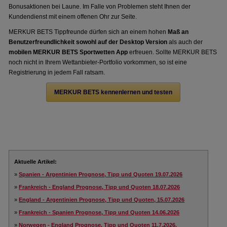
Bonusaktionen bei Laune. Im Falle von Problemen steht Ihnen der
Kundendienst mit einem offenen Ohr zur Seite.
MERKUR BETS Tippfreunde dürfen sich an einem hohen
Maß an
Benutzerfreundlichkeit sowohl auf der Desktop Version
als auch der
mobilen MERKUR BETS Sportwetten App
erfreuen. Sollte MERKUR BETS
noch nicht in Ihrem Wettanbieter-Portfolio vorkommen, so ist eine
Registrierung in jedem Fall ratsam.
MERKUR BETS kennenlernen und testen
Aktuelle Artikel:
»
Spanien - Argentinien Prognose, Tipp und Quoten 19.07.2026
»
Frankreich - England Prognose, Tipp und Quoten 18.07.2026
»
England - Argentinien Prognose, Tipp und Quoten, 15.07.2026
»
Frankreich - Spanien Prognose, Tipp und Quoten 14.06.2026
»
Norwegen - England Prognose, Tipp und Quoten 11.7.2026.