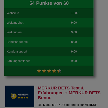
54 Punkte von 60
Webseite
10,00
Wettangebot
9,00
Wettquoten
9,00
Bonusangebote
8,00
Kundensupport
9,00
Zahlungsoptionen
9,00
MERKUR BETS Test &
Erfahrungen + MERKUR BETS
Bonus
Die Marke MERKUR, gehörend zur MERKUR