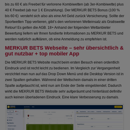
bis zu 60 € als Freebet für verlorene Kombiwetten (ab 3er-Kombiwette) plus
40 € Freebet (ab nur 1 € Einzahlung). Der MERKUR BETS Bonus (100 %
bis 60 €) versteht sich also als eine Art Geld zurück Versicherung. Sollte der
Sportwetten Tipp verlieren, gibt’s den verlorenen Wetteinsatz als Gratiswette
Retour! Es gelten die AGB. 18+ Anhand der folgenden Wettanbieter
Bewertung liefern wir Ihnen fundierte Informationen zu MERKUR BETS und
werden natürlich aufklären, ob eine Anmeldung zu empfehlen ist.
MERKUR BETS Webseite – sehr übersichtlich &
gut nutzbar + top mobiler App
Die MERKUR BETS Website macht beim ersten Besuch einen ordentlich
Eindruck und ist recht leicht zu bedienen. Im Vergleich zur Vergangenheit
verzichtet man nun auf das Drop Down Menü und die Desktop Version ist in
zwei Spalten gehalten. Während der Wettschein damals in einer dritten
Spalte aufgetaucht ist, wird nun am Ende der Seite eingeblendet. Dadurch
wirkt die MEKRUR BETS Website sehr aufgeräumt und hinterlässt definitiv
auch keinen überladenen Eindruck. Eine klare Verbesserung zu damals.