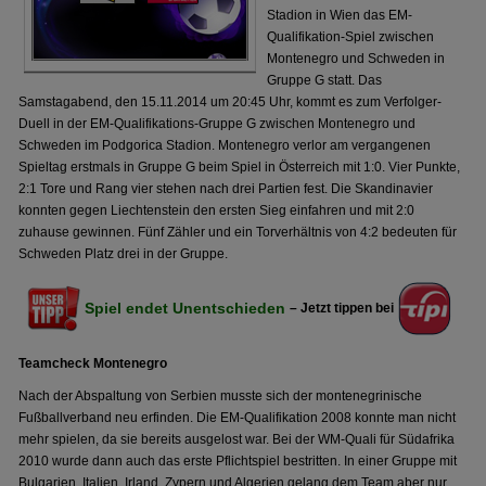
Stadion in Wien das EM-
Qualifikation-Spiel zwischen
Montenegro und Schweden in
Gruppe G statt. Das
Samstagabend, den 15.11.2014 um 20:45 Uhr, kommt es zum Verfolger-
Duell in der EM-Qualifikations-Gruppe G zwischen Montenegro und
Schweden im Podgorica Stadion. Montenegro verlor am vergangenen
Spieltag erstmals in Gruppe G beim Spiel in Österreich mit 1:0. Vier Punkte,
2:1 Tore und Rang vier stehen nach drei Partien fest. Die Skandinavier
konnten gegen Liechtenstein den ersten Sieg einfahren und mit 2:0
zuhause gewinnen. Fünf Zähler und ein Torverhältnis von 4:2 bedeuten für
Schweden Platz drei in der Gruppe.
Spiel endet Unentschieden
– Jetzt tippen bei
Teamcheck Montenegro
Nach der Abspaltung von Serbien musste sich der montenegrinische
Fußballverband neu erfinden. Die EM-Qualifikation 2008 konnte man nicht
mehr spielen, da sie bereits ausgelost war. Bei der WM-Quali für Südafrika
2010 wurde dann auch das erste Pflichtspiel bestritten. In einer Gruppe mit
Bulgarien, Italien, Irland, Zypern und Algerien gelang dem Team aber nur