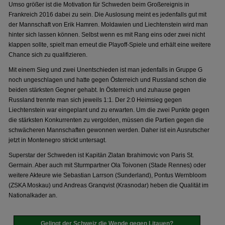
Umso größer ist die Motivation für Schweden beim Großereignis in
Frankreich 2016 dabei zu sein. Die Auslosung meint es jedenfalls gut mit
der Mannschaft von Erik Hamren. Moldawien und Liechtenstein wird man
hinter sich lassen können. Selbst wenn es mit Rang eins oder zwei nicht
klappen sollte, spielt man erneut die Playoff-Spiele und erhält eine weitere
Chance sich zu qualifizieren.
Mit einem Sieg und zwei Unentschieden ist man jedenfalls in Gruppe G
noch ungeschlagen und hatte gegen Österreich und Russland schon die
beiden stärksten Gegner gehabt. In Österreich und zuhause gegen
Russland trennte man sich jeweils 1:1. Der 2:0 Heimsieg gegen
Liechtenstein war eingeplant und zu erwarten. Um die zwei Punkte gegen
die stärksten Konkurrenten zu vergolden, müssen die Partien gegen die
schwächeren Mannschaften gewonnen werden. Daher ist ein Ausrutscher
jetzt in Montenegro strickt untersagt.
Superstar der Schweden ist Kapitän Zlatan Ibrahimovic von Paris St.
Germain. Aber auch mit Sturmpartner Ola Toivonen (Stade Rennes) oder
weitere Akteure wie Sebastian Larrson (Sunderland), Pontus Wernbloom
(ZSKA Moskau) und Andreas Granqvist (Krasnodar) heben die Qualität im
Nationalkader an.
Gelingt der Schweiz die Wende gegen Litauen?