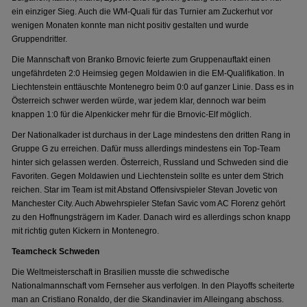
ein einziger Sieg. Auch die WM-Quali für das Turnier am Zuckerhut vor
wenigen Monaten konnte man nicht positiv gestalten und wurde
Gruppendritter.
Die Mannschaft von Branko Brnovic feierte zum Gruppenauftakt einen
ungefährdeten 2:0 Heimsieg gegen Moldawien in die EM-Qualifikation. In
Liechtenstein enttäuschte Montenegro beim 0:0 auf ganzer Linie. Dass es in
Österreich schwer werden würde, war jedem klar, dennoch war beim
knappen 1:0 für die Alpenkicker mehr für die Brnovic-Elf möglich.
Der Nationalkader ist durchaus in der Lage mindestens den dritten Rang in
Gruppe G zu erreichen. Dafür muss allerdings mindestens ein Top-Team
hinter sich gelassen werden. Österreich, Russland und Schweden sind die
Favoriten. Gegen Moldawien und Liechtenstein sollte es unter dem Strich
reichen. Star im Team ist mit Abstand Offensivspieler Stevan Jovetic von
Manchester City. Auch Abwehrspieler Stefan Savic vom AC Florenz gehört
zu den Hoffnungsträgern im Kader. Danach wird es allerdings schon knapp
mit richtig guten Kickern in Montenegro.
Teamcheck Schweden
Die Weltmeisterschaft in Brasilien musste die schwedische
Nationalmannschaft vom Fernseher aus verfolgen. In den Playoffs scheiterte
man an Cristiano Ronaldo, der die Skandinavier im Alleingang abschoss.