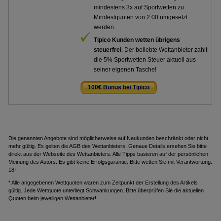
mindestens 3x auf Sportwetten zu
Mindestquoten von 2.00 umgesetzt
werden.
Tipico Kunden wetten übrigens
steuerfrei
. Der beliebte Wettanbieter zahlt
die 5% Sportwetten Steuer aktuell aus
seiner eigenen Tasche!
100€ Bonus bei Tipico
.
Die genannten Angebote sind möglicherweise auf Neukunden beschränkt oder nicht
mehr gültig. Es gelten die AGB des Wettanbieters. Genaue Details ersehen Sie bitte
direkt aus der Webseite des Wettanbieters. Alle Tipps basieren auf der persönlichen
Meinung des Autors. Es gibt keine Erfolgsgarantie. Bitte wetten Sie mit Verantwortung.
18+
* Alle angegebenen Wettquoten waren zum Zeitpunkt der Erstellung des Artikels
gültig. Jede Wettquote unterliegt Schwankungen. Bitte überprüfen Sie die aktuellen
Quoten beim jeweiligen Wettanbieter!