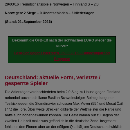
29/03/16 Freundschaftsspiele Norwegen – Finnland S – 2:0
Norwegen: 2 Siege – 0 Unentschieden – 3 Niederlagen
(Stand: 01. September 2016)
Bekommt die ÖFB-Elf nach der schwachen EURO wieder die
Kurve?
Georgien gegen Österreich, 05.09.2016 – Bundesligatrend
Prognose
Deutschland: aktuelle Form, verletzte /
gesperrte Spieler
Die Adlerträger verabschiedeten beim 2:0 Sieg zu Hause gegen Finnland
nebenbei auch noch Ikone Bastian Schweinsteiger. Beim gelungenen
Testkick gegen die Skandinavier schossen Max Meyer (55.) und Mesut Özil
(77.) die Tore. Über weite Strecken diktierte der Weltmeister die Partie und
hätte auch höher gewinnen können. Die Gäste kamen nur zu Beginn der
zweiten Halbzeit mal etwas gefährlich in die deutsche Zone. Insgesamt
fehlte es den Finnen aber an der nötigen Qualität, um Deutschland wirklich