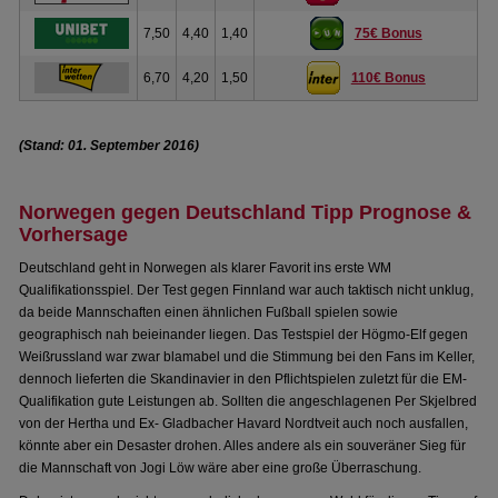
7,50
4,40
1,40
75€ Bonus
6,70
4,20
1,50
110€ Bonus
(Stand: 01. September 2016)
Norwegen gegen Deutschland Tipp Prognose &
Vorhersage
Deutschland geht in Norwegen als klarer Favorit ins erste WM
Qualifikationsspiel. Der Test gegen Finnland war auch taktisch nicht unklug,
da beide Mannschaften einen ähnlichen Fußball spielen sowie
geographisch nah beieinander liegen. Das Testspiel der Högmo-Elf gegen
Weißrussland war zwar blamabel und die Stimmung bei den Fans im Keller,
dennoch lieferten die Skandinavier in den Pflichtspielen zuletzt für die EM-
Qualifikation gute Leistungen ab. Sollten die angeschlagenen Per Skjelbred
von der Hertha und Ex- Gladbacher Havard Nordtveit auch noch ausfallen,
könnte aber ein Desaster drohen. Alles andere als ein souveräner Sieg für
die Mannschaft von Jogi Löw wäre aber eine große Überraschung.