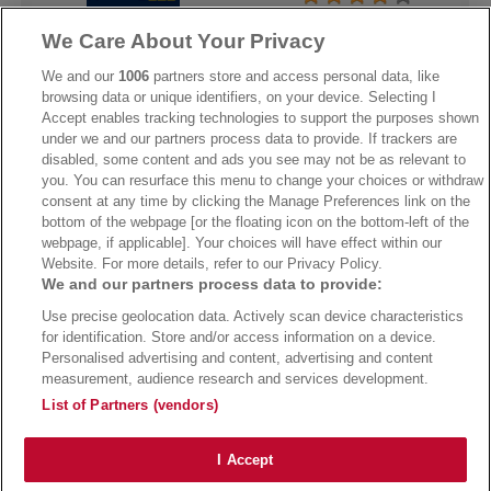
We Care About Your Privacy
→
AdmiralBet Bonus
→
AdmiralBet besuchen
We and our
1006
partners store and access personal data, like
browsing data or unique identifiers, on your device. Selecting I
Accept enables tracking technologies to support the purposes shown
under we and our partners process data to provide. If trackers are
→
Bwin Bonus
→
Bwin besuchen
disabled, some content and ads you see may not be as relevant to
you. You can resurface this menu to change your choices or withdraw
consent at any time by clicking the Manage Preferences link on the
bottom of the webpage [or the floating icon on the bottom-left of the
webpage, if applicable]. Your choices will have effect within our
Website. For more details, refer to our Privacy Policy.
We and our partners process data to provide:
Use precise geolocation data. Actively scan device characteristics
for identification. Store and/or access information on a device.
Personalised advertising and content, advertising and content
measurement, audience research and services development.
Suchtrisiken, Glücksspiel kann süchtig machen - Hilfe finden Sie auf
buwei.de
List of Partners (vendors)
Alle Anbieter auf dieser Webseite sind offiziell in Deutschland
lizenziert
und
werden von der
Gemeinsamen Glücksspielbehörde der Länder
reguliert
Copyright 2002-2026
Bundesligatrend Fussball Bundesliga Tipps
- 18+ Spiele mit
I Accept
Verantwortung!