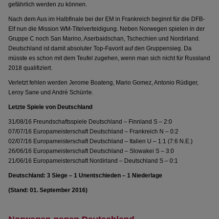
gefährlich werden zu können.
Nach dem Aus im Halbfinale bei der EM in Frankreich beginnt für die DFB-
Elf nun die Mission WM-Titelverteidigung. Neben Norwegen spielen in der
Gruppe C noch San Marino, Aserbaidschan, Tschechien und Nordirland.
Deutschland ist damit absoluter Top-Favorit auf den Gruppensieg. Da
müsste es schon mit dem Teufel zugehen, wenn man sich nicht für Russland
2018 qualifiziert.
Verletzt fehlen werden Jerome Boateng, Mario Gomez, Antonio Rüdiger,
Leroy Sane und André Schürrle.
Letzte Spiele von Deutschland
31/08/16 Freundschaftsspiele Deutschland – Finnland S – 2:0
07/07/16 Europameisterschaft Deutschland – Frankreich N – 0:2
02/07/16 Europameisterschaft Deutschland – Italien U – 1:1 (7:6 N.E.)
26/06/16 Europameisterschaft Deutschland – Slowakei S – 3:0
21/06/16 Europameisterschaft Nordirland – Deutschland S – 0:1
Deutschland: 3 Siege – 1 Unentschieden – 1 Niederlage
(Stand: 01. September 2016)