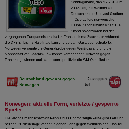
Sonntagabend, den 4.9.2016 um
20:45 Uhr, trifft Weltmeister
Deutschland im Ullevsal-Stadium
in Oslo auf die norwegische
Fußballnationalmannschaft. Die
Skandinavier waren bei der
vergangenen Europameisterschaft in Frankreich nur Zuschauer, während
die DFB Elf bis ins Halbfinale kam und dort am Gastgeber scheiterte.
Norwegen vergeigte die Generalprobe gegen Weißrussland und die
Mannschaft von Joachim Löw konnte vergangenen Mittwoch gegen
Finnland gewinnen und startet somit positiv in die WM-Qualifikation.
Deutschland gewinnt gegen
– Jetzt tippen
Norwegen
bei
Norwegen: aktuelle Form, verletzte / gesperrte
Spieler
Die Nationalmannschaft von Per-Mathias Högmo zeigte keine gute Leistung
bei der 0:1 Niederlage vor den eigenen Fans gegen Weißrussland. Das Tor