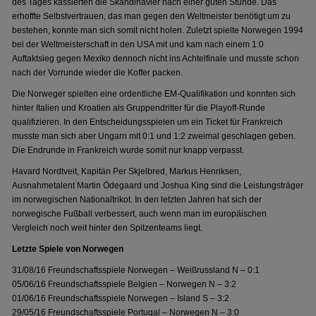
des Tages kassierten die Skandinavier nach einer guten Stunde. Das
erhoffte Selbstvertrauen, das man gegen den Weltmeister benötigt um zu
bestehen, konnte man sich somit nicht holen. Zuletzt spielte Norwegen 1994
bei der Weltmeisterschaft in den USA mit und kam nach einem 1:0
Auftaktsieg gegen Mexiko dennoch nicht ins Achtelfinale und musste schon
nach der Vorrunde wieder die Koffer packen.
Die Norweger spielten eine ordentliche EM-Qualifikation und konnten sich
hinter Italien und Kroatien als Gruppendritter für die Playoff-Runde
qualifizieren. In den Entscheidungsspielen um ein Ticket für Frankreich
musste man sich aber Ungarn mit 0:1 und 1:2 zweimal geschlagen geben.
Die Endrunde in Frankreich wurde somit nur knapp verpasst.
Havard Nordtveit, Kapitän Per Skjelbred, Markus Henriksen,
Ausnahmetalent Martin Ödegaard und Joshua King sind die Leistungsträger
im norwegischen Nationaltrikot. In den letzten Jahren hat sich der
norwegische Fußball verbessert, auch wenn man im europäischen
Vergleich noch weit hinter den Spitzenteams liegt.
Letzte Spiele von Norwegen
31/08/16 Freundschaftsspiele Norwegen – Weißrussland N – 0:1
05/06/16 Freundschaftsspiele Belgien – Norwegen N – 3:2
01/06/16 Freundschaftsspiele Norwegen – Island S – 3:2
29/05/16 Freundschaftsspiele Portugal – Norwegen N – 3:0