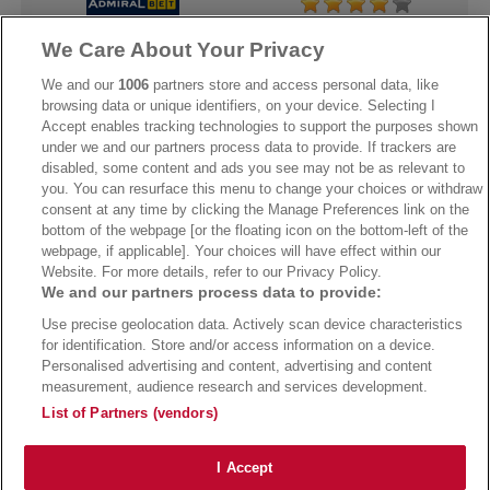
We Care About Your Privacy
→
AdmiralBet Bonus
→
AdmiralBet besuchen
We and our
1006
partners store and access personal data, like
browsing data or unique identifiers, on your device. Selecting I
Accept enables tracking technologies to support the purposes shown
under we and our partners process data to provide. If trackers are
→
Bwin Bonus
→
Bwin besuchen
disabled, some content and ads you see may not be as relevant to
you. You can resurface this menu to change your choices or withdraw
consent at any time by clicking the Manage Preferences link on the
bottom of the webpage [or the floating icon on the bottom-left of the
webpage, if applicable]. Your choices will have effect within our
Website. For more details, refer to our Privacy Policy.
We and our partners process data to provide:
Use precise geolocation data. Actively scan device characteristics
for identification. Store and/or access information on a device.
Personalised advertising and content, advertising and content
measurement, audience research and services development.
Suchtrisiken, Glücksspiel kann süchtig machen - Hilfe finden Sie auf
buwei.de
List of Partners (vendors)
Alle Anbieter auf dieser Webseite sind offiziell in Deutschland
lizenziert
und
werden von der
Gemeinsamen Glücksspielbehörde der Länder
reguliert
Copyright 2002-2026
Bundesligatrend Fussball Bundesliga Tipps
- 18+ Spiele mit
I Accept
Verantwortung!