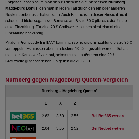
Entgehen lassen sollte man sich zu diesem Spiel nicht einen
Nürnberg
Magdeburg Bonus
, den man in jedem Fall durch den ein oder anderen
Neukundenbonus erhalten kann. Auch Betano ist in dieser Hinsicht nicht
scheu und bietet sogar zwei Bonusse an. Bis zu 80 € gibt es extra für die
erste Einzahlung. Für eine 20 € Gratiswette ist noch nicht einmal eine
Einzahlung notwendig.
Mit dem Promocode BETMAX kann man seine erste Einzahlung bis zu 80 €
verdoppeln. Es müssen aber mindestens 10 € eingezahlt werden. Sobald
man sein Konto verifiziert hat, bekommt man außerdem eine 20 €
Gratiswette gutgeschrieben. Es gelten die AGB. 18+
Nürnberg gegen Magdeburg Quoten-Vergleich
Nürnberg – Magdeburg Quoten*
1
X
2
2.62
3.50
2.55
Bei Bet365 wetten
2.64
3.55
2.52
Bei Neobet wetten