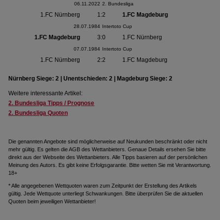
06.11.2022
2. Bundesliga
1.FC Nürnberg
1:2
1.FC Magdeburg
28.07.1984
Intertoto Cup
1.FC Magdeburg
3:0
1.FC Nürnberg
07.07.1984
Intertoto Cup
1.FC Nürnberg
2:2
1.FC Magdeburg
Nürnberg Siege: 2 | Unentschieden: 2 | Magdeburg Siege: 2
Weitere interessante Artikel:
2. Bundesliga Tipps / Prognose
2. Bundesliga Quoten
Die genannten Angebote sind möglicherweise auf Neukunden beschränkt oder nicht
mehr gültig. Es gelten die AGB des Wettanbieters. Genaue Details ersehen Sie bitte
direkt aus der Webseite des Wettanbieters. Alle Tipps basieren auf der persönlichen
Meinung des Autors. Es gibt keine Erfolgsgarantie. Bitte wetten Sie mit Verantwortung.
18+
* Alle angegebenen Wettquoten waren zum Zeitpunkt der Erstellung des Artikels
gültig. Jede Wettquote unterliegt Schwankungen. Bitte überprüfen Sie die aktuellen
Quoten beim jeweiligen Wettanbieter!