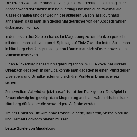
Die letzten zwei Jahre haben gezeigt, dass Magdeburg als ein möglicher
Abstiegskandidat einzustufen ist. Allerdings hat man auch zweimal die
Klasse gehalten und der Beginn der aktuellen Saison lässt durchaus
annehmen, dass man sich dieses Mal deutlicher von den Abstiegsrängen
distanzieren könnte.
In den ersten drei Spielen hat es für Magdeburg zu fünf Punkten gereicht,
mit denen man sich vor dem 4. Spieltag auf Platz 7 wiederfindet. Sollte man
in Nürnberg ebenfalls punkten, dann könnte man sich stückchenweise im
Mittelfeld festsetzen.
Einen Rückschlag hat es für Magdeburg schon im DFB-Pokal bei Kickers
Offenbach gegeben. In der Liga konnte man dagegen je einen Punkt gegen
Elversberg und Schalke holen und sich drei Punkte in Braunschweig
sichern.
Zum zweiten Mal wird es jetzt auswärts auf den Platz gehen. Das Spiel in
Braunschweig hat gezeigt, dass Magdeburg auch auswärts mithalten kann.
Nürnberg dürfte aber die schwierigere Aufgabe werden.
Trainer Christian Titz wird ohne Robert Leipertz, Baris Atik, Aleksa Marusic
und Herbert Bockhorn planen müssen.
Letzte Spiele von Magdeburg