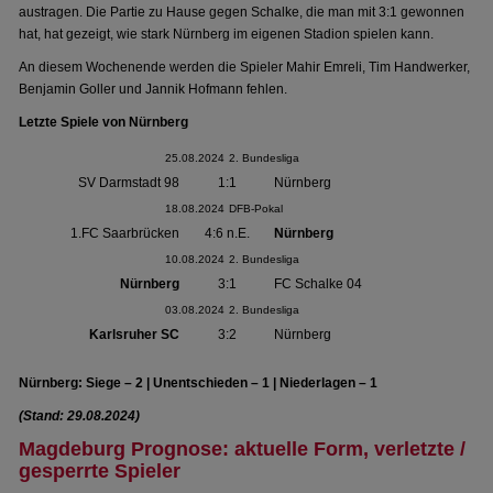
austragen. Die Partie zu Hause gegen Schalke, die man mit 3:1 gewonnen
hat, hat gezeigt, wie stark Nürnberg im eigenen Stadion spielen kann.
An diesem Wochenende werden die Spieler Mahir Emreli, Tim Handwerker,
Benjamin Goller und Jannik Hofmann fehlen.
Letzte Spiele von Nürnberg
25.08.2024
2. Bundesliga
SV Darmstadt 98
1:1
Nürnberg
18.08.2024
DFB-Pokal
1.FC Saarbrücken
4:6 n.E.
Nürnberg
10.08.2024
2. Bundesliga
Nürnberg
3:1
FC Schalke 04
03.08.2024
2. Bundesliga
Karlsruher SC
3:2
Nürnberg
Nürnberg: Siege – 2 | Unentschieden – 1 | Niederlagen – 1
(Stand: 29.08.2024)
Magdeburg Prognose: aktuelle Form, verletzte /
gesperrte Spieler