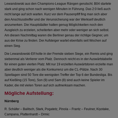
Lewandowski aus den Champions-League Rängen gerutscht. B04 startete
stark und ging schon nach wenigen Minuten in Führung. Das 2:0 ließ auch
nicht lange auf sich warten. Kurz vor dem Pausenpfiff fing man sich aber
den Anschlusstreffer und die Verunsicherung war der Werkself deutlich
anzumerken. Die Hauptstädter hatten genug Möglichkeiten noch den
Ausgleich zu erzielen, scheiterten aber mehr oder weniger an sich selbst.
Am diesen Nachmittag waren die Berliner genau der richtige Gegner, um
aus der Krise zu finden. Der Aufsteiger wartet ebenfalls seit Wochen auf
einen Sieg.
Die Lewandowski-Elf holte in der Fremde sieben Siege, ein Remis und ging
siebenmal als Verlierer vom Platz. Dennoch reicht es in der Auswärtstabelle
für einen guten vierten Platz. Mit nur 19 erzielten Auswärtstoren erzielte man
aber deutlich weniger als die Konkurrenz um die CL-Plätze. Nach 30
Spieltagen sind 50 Tore die wenigsten Treffer der Top 6 der Bundesliga. Bis
auf Kießling (15 Tore), Son (9) und Sam (8) sind auch keine Spieler im
Kader, die mit vielen Toren auf sich aufmerksam machen.
Mögliche Aufstellung:
Nürnberg
R. Schäfer – Balitsch, Stark, Pogatetz, Pinola – Frantz – Feulner, Kiyotake,
Campana, Plattenhardt – Drmic