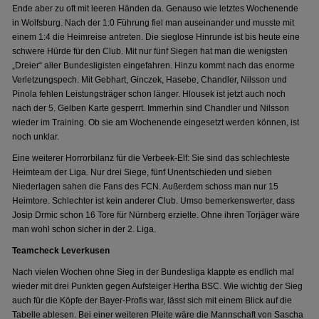
Ende aber zu oft mit leeren Händen da. Genauso wie letztes Wochenende
in Wolfsburg. Nach der 1:0 Führung fiel man auseinander und musste mit
einem 1:4 die Heimreise antreten. Die sieglose Hinrunde ist bis heute eine
schwere Hürde für den Club. Mit nur fünf Siegen hat man die wenigsten
„Dreier“ aller Bundesligisten eingefahren. Hinzu kommt nach das enorme
Verletzungspech. Mit Gebhart, Ginczek, Hasebe, Chandler, Nilsson und
Pinola fehlen Leistungsträger schon länger. Hlousek ist jetzt auch noch
nach der 5. Gelben Karte gesperrt. Immerhin sind Chandler und Nilsson
wieder im Training. Ob sie am Wochenende eingesetzt werden können, ist
noch unklar.
Eine weiterer Horrorbilanz für die Verbeek-Elf: Sie sind das schlechteste
Heimteam der Liga. Nur drei Siege, fünf Unentschieden und sieben
Niederlagen sahen die Fans des FCN. Außerdem schoss man nur 15
Heimtore. Schlechter ist kein anderer Club. Umso bemerkenswerter, dass
Josip Drmic schon 16 Tore für Nürnberg erzielte. Ohne ihren Torjäger wäre
man wohl schon sicher in der 2. Liga.
Teamcheck Leverkusen
Nach vielen Wochen ohne Sieg in der Bundesliga klappte es endlich mal
wieder mit drei Punkten gegen Aufsteiger Hertha BSC. Wie wichtig der Sieg
auch für die Köpfe der Bayer-Profis war, lässt sich mit einem Blick auf die
Tabelle ablesen. Bei einer weiteren Pleite wäre die Mannschaft von Sascha