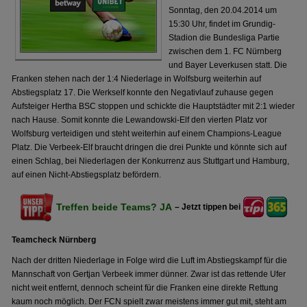
Sonntag, den 20.04.2014 um
15:30 Uhr, findet im Grundig-
Stadion die Bundesliga Partie
zwischen dem 1. FC Nürnberg
und Bayer Leverkusen statt. Die
Franken stehen nach der 1:4 Niederlage in Wolfsburg weiterhin auf
Abstiegsplatz 17. Die Werkself konnte den Negativlauf zuhause gegen
Aufsteiger Hertha BSC stoppen und schickte die Hauptstädter mit 2:1 wieder
nach Hause. Somit konnte die Lewandowski-Elf den vierten Platz vor
Wolfsburg verteidigen und steht weiterhin auf einem Champions-League
Platz. Die Verbeek-Elf braucht dringen die drei Punkte und könnte sich auf
einen Schlag, bei Niederlagen der Konkurrenz aus Stuttgart und Hamburg,
auf einen Nicht-Abstiegsplatz befördern.
Treffen beide Teams? JA
– Jetzt tippen bei
Teamcheck Nürnberg
Nach der dritten Niederlage in Folge wird die Luft im Abstiegskampf für die
Mannschaft von Gertjan Verbeek immer dünner. Zwar ist das rettende Ufer
nicht weit entfernt, dennoch scheint für die Franken eine direkte Rettung
kaum noch möglich. Der FCN spielt zwar meistens immer gut mit, steht am