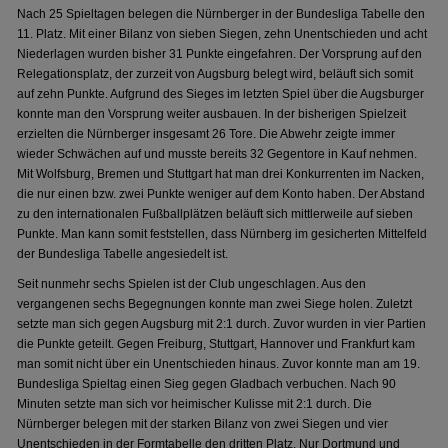
Nach 25 Spieltagen belegen die Nürnberger in der Bundesliga Tabelle den
11. Platz. Mit einer Bilanz von sieben Siegen, zehn Unentschieden und acht
Niederlagen wurden bisher 31 Punkte eingefahren. Der Vorsprung auf den
Relegationsplatz, der zurzeit von Augsburg belegt wird, beläuft sich somit
auf zehn Punkte. Aufgrund des Sieges im letzten Spiel über die Augsburger
konnte man den Vorsprung weiter ausbauen. In der bisherigen Spielzeit
erzielten die Nürnberger insgesamt 26 Tore. Die Abwehr zeigte immer
wieder Schwächen auf und musste bereits 32 Gegentore in Kauf nehmen.
Mit Wolfsburg, Bremen und Stuttgart hat man drei Konkurrenten im Nacken,
die nur einen bzw. zwei Punkte weniger auf dem Konto haben. Der Abstand
zu den internationalen Fußballplätzen beläuft sich mittlerweile auf sieben
Punkte. Man kann somit feststellen, dass Nürnberg im gesicherten Mittelfeld
der Bundesliga Tabelle angesiedelt ist.
Seit nunmehr sechs Spielen ist der Club ungeschlagen. Aus den
vergangenen sechs Begegnungen konnte man zwei Siege holen. Zuletzt
setzte man sich gegen Augsburg mit 2:1 durch. Zuvor wurden in vier Partien
die Punkte geteilt. Gegen Freiburg, Stuttgart, Hannover und Frankfurt kam
man somit nicht über ein Unentschieden hinaus. Zuvor konnte man am 19.
Bundesliga Spieltag einen Sieg gegen Gladbach verbuchen. Nach 90
Minuten setzte man sich vor heimischer Kulisse mit 2:1 durch. Die
Nürnberger belegen mit der starken Bilanz von zwei Siegen und vier
Unentschieden in der Formtabelle den dritten Platz. Nur Dortmund und