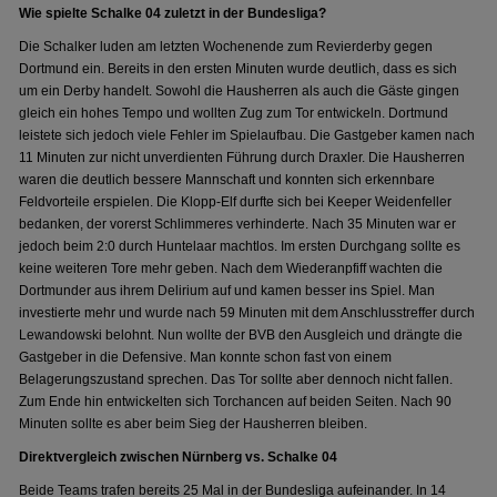
Wie spielte Schalke 04 zuletzt in der Bundesliga?
Die Schalker luden am letzten Wochenende zum Revierderby gegen
Dortmund ein. Bereits in den ersten Minuten wurde deutlich, dass es sich
um ein Derby handelt. Sowohl die Hausherren als auch die Gäste gingen
gleich ein hohes Tempo und wollten Zug zum Tor entwickeln. Dortmund
leistete sich jedoch viele Fehler im Spielaufbau. Die Gastgeber kamen nach
11 Minuten zur nicht unverdienten Führung durch Draxler. Die Hausherren
waren die deutlich bessere Mannschaft und konnten sich erkennbare
Feldvorteile erspielen. Die Klopp-Elf durfte sich bei Keeper Weidenfeller
bedanken, der vorerst Schlimmeres verhinderte. Nach 35 Minuten war er
jedoch beim 2:0 durch Huntelaar machtlos. Im ersten Durchgang sollte es
keine weiteren Tore mehr geben. Nach dem Wiederanpfiff wachten die
Dortmunder aus ihrem Delirium auf und kamen besser ins Spiel. Man
investierte mehr und wurde nach 59 Minuten mit dem Anschlusstreffer durch
Lewandowski belohnt. Nun wollte der BVB den Ausgleich und drängte die
Gastgeber in die Defensive. Man konnte schon fast von einem
Belagerungszustand sprechen. Das Tor sollte aber dennoch nicht fallen.
Zum Ende hin entwickelten sich Torchancen auf beiden Seiten. Nach 90
Minuten sollte es aber beim Sieg der Hausherren bleiben.
Direktvergleich zwischen Nürnberg vs. Schalke 04
Beide Teams trafen bereits 25 Mal in der Bundesliga aufeinander. In 14