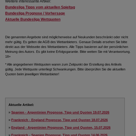
Weitere interessante Artikel:
Bundesliga Tipps vom aktuellen Spieltag
Bundesliga Prognose / Vorhersage
Aktuelle Bundesliga Wettquoten
Die genannten Angebote sind möglicherweise auf Neukunden beschränkt oder nicht
mehr gültig. Es gelten die AGB des Wettanbieters. Genaue Details ersehen Sie bitte
direkt aus der Webseite des Wettanbieters. Alle Tipps basieren auf der persönlichen
Meinung des Autors. Es gibt keine Erfolgsgarantie. Bitte wetten Sie mit Verantwortung.
18+
* Alle angegebenen Wettquoten waren zum Zeitpunkt der Erstellung des Artikels
gültig. Jede Wettquote unterliegt Schwankungen. Bitte überprüfen Sie die aktuellen
Quoten beim jeweiligen Wettanbieter!
Aktuelle Artikel:
»
Spanien - Argentinien Prognose, Tipp und Quoten 19.07.2026
»
Frankreich - England Prognose, Tipp und Quoten 18.07.2026
»
England - Argentinien Prognose, Tipp und Quoten, 15.07.2026
»
Frankreich - Spanien Prognose, Tipp und Quoten 14.06.2026