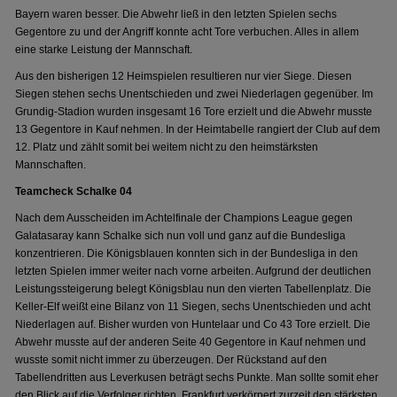
Bayern waren besser. Die Abwehr ließ in den letzten Spielen sechs
Gegentore zu und der Angriff konnte acht Tore verbuchen. Alles in allem
eine starke Leistung der Mannschaft.
Aus den bisherigen 12 Heimspielen resultieren nur vier Siege. Diesen
Siegen stehen sechs Unentschieden und zwei Niederlagen gegenüber. Im
Grundig-Stadion wurden insgesamt 16 Tore erzielt und die Abwehr musste
13 Gegentore in Kauf nehmen. In der Heimtabelle rangiert der Club auf dem
12. Platz und zählt somit bei weitem nicht zu den heimstärksten
Mannschaften.
Teamcheck Schalke 04
Nach dem Ausscheiden im Achtelfinale der Champions League gegen
Galatasaray kann Schalke sich nun voll und ganz auf die Bundesliga
konzentrieren. Die Königsblauen konnten sich in der Bundesliga in den
letzten Spielen immer weiter nach vorne arbeiten. Aufgrund der deutlichen
Leistungssteigerung belegt Königsblau nun den vierten Tabellenplatz. Die
Keller-Elf weißt eine Bilanz von 11 Siegen, sechs Unentschieden und acht
Niederlagen auf. Bisher wurden von Huntelaar und Co 43 Tore erzielt. Die
Abwehr musste auf der anderen Seite 40 Gegentore in Kauf nehmen und
wusste somit nicht immer zu überzeugen. Der Rückstand auf den
Tabellendritten aus Leverkusen beträgt sechs Punkte. Man sollte somit eher
den Blick auf die Verfolger richten. Frankfurt verkörpert zurzeit den stärksten