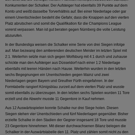
Konkurrenten der Schalker. Der Aufsteiger hat ebenfalls 39 Punkte auf dem
Konto und weißt dasselbe Torverhältnis auf. Bei einer Niederlage oder gar
einem Unentschieden besteht die Gefahr, dass die Knappen auf den vierten
Platz abrutschen und somit die Qualifikation für die Champions League
vorerst verpassen. Man ist gut beraten gegen Nürnberg die volle Leistung
abzurufen.
In der Bundesliga weisen die Schalker eine Serie von drei Siegen infolge
auf. Man bezwang den amtierenden deutschen Meister im letzten Spiel mit
2:1. Weiterhin setzte man sich gegen Wolfsburg mit 4:1 durch und zuhause
schickte man den Aufsteiger aus Düsseldorf nach einer 1:2 Niederlage
ebenfalls mit leeren Händen nach Hause. Weiterhin wurden in den letzten
sechs Begegnungen ein Unentschieden gegen Mainz und zwei
Niederlagen gegen Bayern und Greuther Fürth eingefahren. In der
Formtabelle rangiert Königsblau zurzeit auf dem vierten Platz und wusste
somit ebenfalls zu überzeugen. In den letzten sechs Spielen wurden 11 Tore
erzielt und die Abwehr musste 11 Gegentore in Kauf nehmen.
Aus 12 Auswärtsspielen konnte Schalke nur drei Siege holen. Diesen
Siegen stehen vier Unentschieden und fünf Niederlagen gegenüber. Bisher
erzielte Schalke in den Stadien der Gegner insgesamt 18 Tore und musste
23 Gegentore hinnehmen. Mit dieser durchwachsenen Bilanz belegen die
Schalker in der Auswärtstabelle den 11. Platz und zählen somit nicht zu den