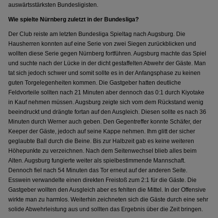
auswärtsstärksten Bundesligisten.
Wie spielte Nürnberg zuletzt in der Bundesliga?
Der Club reiste am letzten Bundesliga Spieltag nach Augsburg. Die
Hausherren konnten auf eine Serie von zwei Siegen zurückblicken und
wollten diese Serie gegen Nürnberg fortführen. Augsburg machte das Spiel
und suchte nach der Lücke in der dicht gestaffelten Abwehr der Gäste. Man
tat sich jedoch schwer und somit sollte es in der Anfangsphase zu keinen
guten Torgelegenheiten kommen. Die Gastgeber hatten deutliche
Feldvorteile sollten nach 21 Minuten aber dennoch das 0:1 durch Kiyotake
in Kauf nehmen müssen. Augsburg zeigte sich vom dem Rückstand wenig
beeindruckt und drängte fortan auf den Ausgleich. Diesen sollte es nach 36
Minuten durch Werner auch geben. Den Gegentreffer konnte Schäfer, der
Keeper der Gäste, jedoch auf seine Kappe nehmen. Ihm glitt der sicher
geglaubte Ball durch die Beine. Bis zur Halbzeit gab es keine weiteren
Höhepunkte zu verzeichnen. Nach dem Seitenwechsel blieb alles beim
Alten. Augsburg fungierte weiter als spielbestimmende Mannschaft.
Dennoch fiel nach 54 Minuten das Tor erneut auf der anderen Seite.
Esswein verwandelte einen direkten Freistoß zum 2:1 für die Gäste. Die
Gastgeber wollten den Ausgleich aber es fehlten die Mittel. In der Offensive
wirkte man zu harmlos. Weiterhin zeichneten sich die Gäste durch eine sehr
solide Abwehrleistung aus und sollten das Ergebnis über die Zeit bringen.