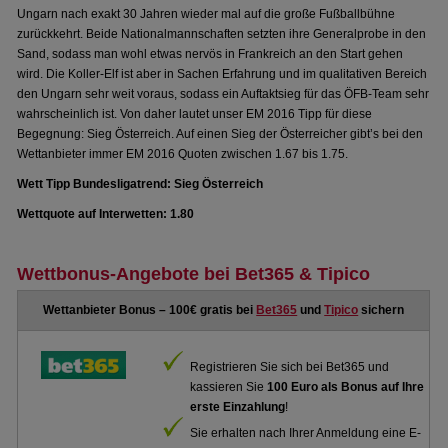
Ungarn nach exakt 30 Jahren wieder mal auf die große Fußballbühne
zurückkehrt. Beide Nationalmannschaften setzten ihre Generalprobe in den
Sand, sodass man wohl etwas nervös in Frankreich an den Start gehen
wird. Die Koller-Elf ist aber in Sachen Erfahrung und im qualitativen Bereich
den Ungarn sehr weit voraus, sodass ein Auftaktsieg für das ÖFB-Team sehr
wahrscheinlich ist. Von daher lautet unser EM 2016 Tipp für diese
Begegnung: Sieg Österreich. Auf einen Sieg der Österreicher gibt’s bei den
Wettanbieter immer EM 2016 Quoten zwischen 1.67 bis 1.75.
Wett Tipp Bundesligatrend: Sieg Österreich
Wettquote auf Interwetten: 1.80
Wettbonus-Angebote bei Bet365 & Tipico
Wettanbieter Bonus – 100€ gratis bei
Bet365
und
Tipico
sichern
Registrieren Sie sich bei Bet365 und
kassieren Sie
100 Euro als Bonus auf Ihre
erste Einzahlung
!
Sie erhalten nach Ihrer Anmeldung eine E-