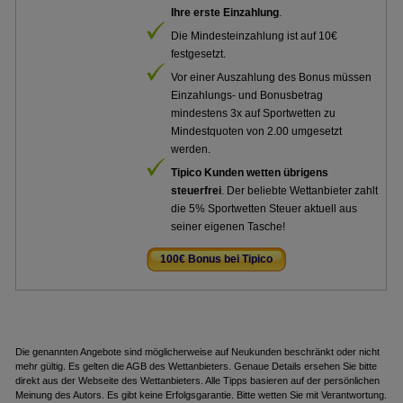
Ihre erste Einzahlung
.
Die Mindesteinzahlung ist auf 10€
festgesetzt.
Vor einer Auszahlung des Bonus müssen
Einzahlungs- und Bonusbetrag
mindestens 3x auf Sportwetten zu
Mindestquoten von 2.00 umgesetzt
werden.
Tipico Kunden wetten übrigens
steuerfrei
. Der beliebte Wettanbieter zahlt
die 5% Sportwetten Steuer aktuell aus
seiner eigenen Tasche!
100€ Bonus bei Tipico
.
Die genannten Angebote sind möglicherweise auf Neukunden beschränkt oder nicht
mehr gültig. Es gelten die AGB des Wettanbieters. Genaue Details ersehen Sie bitte
direkt aus der Webseite des Wettanbieters. Alle Tipps basieren auf der persönlichen
Meinung des Autors. Es gibt keine Erfolgsgarantie. Bitte wetten Sie mit Verantwortung.