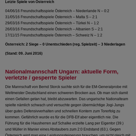
Letzte Spiele von Österreich
04/06/16 Freundschaftsspiele Österreich – Niederlande N – 0:2
31/05/16 Freundschaftsspiele Österreich – Malta S – 2:1
29/03/16 Freundschaftsspiele Österreich – Türkei N – 1:2
26/03/16 Freundschaftsspiele Österreich – Albanien S – 2:1
17/11/15 Freundschaftsspiele Österreich – Schweiz N – 1:2
Österreich: 2 Siege – 0 Unentschieden (reg. Spielzeit) – 3 Niederlagen
(Stand: 09. Juni 2016)
Nationalmannschaft Ungarn: aktuelle Form,
verletzte / gesperrte Spieler
Die Mannschaft von Bernd Storck suchte sich für die EM-Generalprobe mit
Weltmeister Deutschland einen schweren Brocken aus. Ob man sich damit
einen Gefallen getan hat, bleibt abzuwarten. Das ungarische Nationalteam
spielte nämlich schwach und versuchte gegen übermächtige Jogi-Jungs
über gutes Defensivverhalten und schnellen Kontern zum Torerfolg zu
kommen. Gefährlich wurde es für die DFB-Elf aber eigentlich nie. Die
Führung für die Hausherren auf Schalke erzielte Lang per Eigentor (39.)
und Müller in Manier eines Abstaubers zum 2:0 Endstand (63.). Gegen
Österreich wird man eine Leistungssteigerung brauchen, um nicht gleich mit