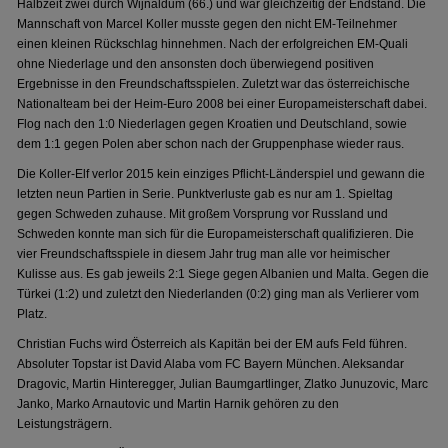
Halbzeit zwei durch Wijnaldum (66.) und war gleichzeitig der Endstand. Die
Mannschaft von Marcel Koller musste gegen den nicht EM-Teilnehmer
einen kleinen Rückschlag hinnehmen. Nach der erfolgreichen EM-Quali
ohne Niederlage und den ansonsten doch überwiegend positiven
Ergebnisse in den Freundschaftsspielen. Zuletzt war das österreichische
Nationalteam bei der Heim-Euro 2008 bei einer Europameisterschaft dabei.
Flog nach den 1:0 Niederlagen gegen Kroatien und Deutschland, sowie
dem 1:1 gegen Polen aber schon nach der Gruppenphase wieder raus.
Die Koller-Elf verlor 2015 kein einziges Pflicht-Länderspiel und gewann die
letzten neun Partien in Serie. Punktverluste gab es nur am 1. Spieltag
gegen Schweden zuhause. Mit großem Vorsprung vor Russland und
Schweden konnte man sich für die Europameisterschaft qualifizieren. Die
vier Freundschaftsspiele in diesem Jahr trug man alle vor heimischer
Kulisse aus. Es gab jeweils 2:1 Siege gegen Albanien und Malta. Gegen die
Türkei (1:2) und zuletzt den Niederlanden (0:2) ging man als Verlierer vom
Platz.
Christian Fuchs wird Österreich als Kapitän bei der EM aufs Feld führen.
Absoluter Topstar ist David Alaba vom FC Bayern München. Aleksandar
Dragovic, Martin Hinteregger, Julian Baumgartlinger, Zlatko Junuzovic, Marc
Janko, Marko Arnautovic und Martin Harnik gehören zu den
Leistungsträgern.