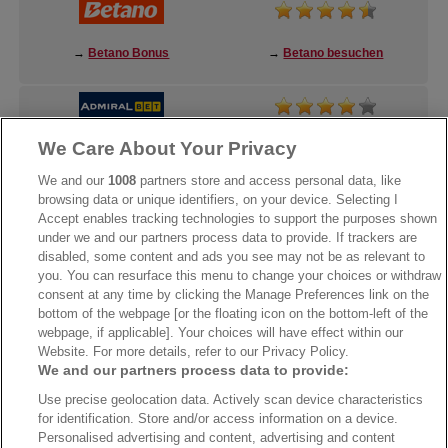
→
Betano Bonus
→
Betano besuchen
We Care About Your Privacy
→
AdmiralBet Bonus
→
AdmiralBet besuchen
We and our
1008
partners store and access personal data, like
browsing data or unique identifiers, on your device. Selecting I
Accept enables tracking technologies to support the purposes shown
under we and our partners process data to provide. If trackers are
→
Bwin Bonus
→
Bwin besuchen
disabled, some content and ads you see may not be as relevant to
you. You can resurface this menu to change your choices or withdraw
consent at any time by clicking the Manage Preferences link on the
bottom of the webpage [or the floating icon on the bottom-left of the
webpage, if applicable]. Your choices will have effect within our
Website. For more details, refer to our Privacy Policy.
We and our partners process data to provide:
Use precise geolocation data. Actively scan device characteristics
for identification. Store and/or access information on a device.
Personalised advertising and content, advertising and content