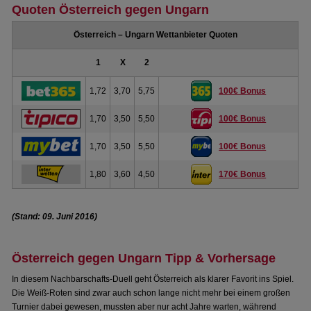
Quoten Österreich gegen Ungarn
Österreich – Ungarn Wettanbieter Quoten
1
X
2
1,72
3,70
5,75
100€ Bonus
1,70
3,50
5,50
100€ Bonus
1,70
3,50
5,50
100€ Bonus
1,80
3,60
4,50
170€ Bonus
(Stand: 09. Juni 2016)
Österreich gegen Ungarn Tipp & Vorhersage
In diesem Nachbarschafts-Duell geht Österreich als klarer Favorit ins Spiel.
Die Weiß-Roten sind zwar auch schon lange nicht mehr bei einem großen
Turnier dabei gewesen, mussten aber nur acht Jahre warten, während