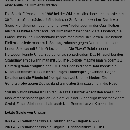
einer Pleite ins Turnier zu starten.
Die Storck-Elf war zuletzt 1986 bei der WM in Mexiko dabei und musste jetzt
30 Jahre auf das nächste fußballerische Großereignis warten. Durch vier
Siege, vier Unentschieden und nur zwei Niederlagen in der Qualifikation
reichte es hinter Nordirland und Rumänien zum dritten Platz. Finnland, die
Färöer Inseln und Griechenland konnte man hinter sich lassen. Die beiden
Pleiten kassierte man am 1. Spieltag zuhause gegen Nordirland und am
letzten Spieltag mit 3:4 in Griechenland. Die Playoff-Spiele gegen
Norwegen konnte Ungarn beide für sich entscheiden. Das Hinspiel bei den
Skandinaviern gewann man mit 1:0. Im Rückspiel machte man mit dem 2:1
Heimsieg dann endgültig das EM-Ticket klar. In diesem Jahr konnte die
Nationalmannschaft noch kein einziges Länderspiel gewinnen. Gegen
Kroatien und die Elfenbeinküste gab es zwei Unentschieden. Die
Generalprobe gegen Deutschland am letzten Samstag ging in die Hose.
Star im Nationalkader ist Kapitän Balasz Dzsudzak. Ansonsten aber sucht
man vergebens nach großen Spielern. Aus der Bundesliga kennt man Adam
Szalai, Zoltan Stieber und bald auch Neu-Bremer Laszlo Kleinheisler.
Letzte Spiele von Ungarn
04/06/16 Freundschaftsspiele Deutschland – Ungarn N – 2:0
20/05/16 Freundschaftsspiele Ungarn – Elfenbeinküste U – 0:0