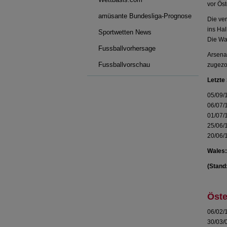
vor Öst
amüsante Bundesliga-Prognose
Die ve
ins Hal
Sportwetten News
Die Wa
Fussballvorhersage
Arsena
Fussballvorschau
zugezo
Letzte
05/09/
06/07/
01/07/
25/06/
20/06/
Wales:
(Stand
Öste
06/02/
30/03/