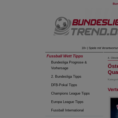
Bun
18+ | Spiele mit Verantwort
Fussball Wett Tipps
4. Okto
Bundesliga Prognose &
Öst
Vorhersage
Qual
2. Bundesliga Tipps
Kategor
DFB-Pokal Tipps
Vert
Champions League Tipps
Europa League Tipps
Fussball International