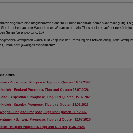
annten Angebote sind möglicherweise auf Neukunden beschränkt oder nicht mehr gültig. Es 
Sie bitte direkt aus der Webseite des Wettanbieters. Alle Tipps basieren auf der persönliche
tten Sie mit Verantwortung. 18+
angegebenen Wettquoten waren zum Zeitpunkt der Erstellung des Artikels gültig. Jede Wettquot
n Quoten beim jeweiligen Wettanbieter!
lle Artikel:
nien - Argentinien Prognose, Tipp und Quoten 19.07.2026
nkreich - England Prognose, Tipp und Quoten 18.07.2026
land - Argentinien Prognose, Tipp und Quoten, 15.07.2026
nkreich - Spanien Prognose, Tipp und Quoten 14.06.2026
wegen - England Prognose, Tipp und Quoten 11.7.2026.
entinien - Schweiz Prognose, Tipp und Quoten 12.07.2026
nien - Belgien Prognose, Tipp und Quoten, 10.07.2026