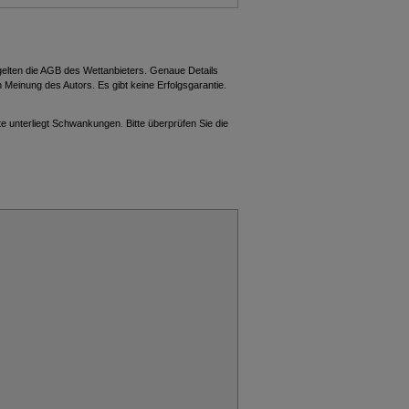
gelten die AGB des Wettanbieters. Genaue Details
n Meinung des Autors. Es gibt keine Erfolgsgarantie.
e unterliegt Schwankungen. Bitte überprüfen Sie die