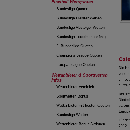
Fussball Wettquoten
Bundesliga Quoten
Bundesliga Meister Wetten
Bundesliga Absteiger Wetten
Bundesliga Torschützenkönig
2. Bundesliga Quoten
Champions League Quoten
Öste
Europa League Quoten
Die Nat
vor de
Wettanbieter & Sportwetten
Infos
unnötig
durfte
Wettanbieter Vergleich
Bei der
Sportwetten Bonus
Nieder
Wettanbieter mit besten Quoten
bärens
Europam
Bundesliga Wetten
Für den
Wettanbieter Bonus Aktionen
2012.