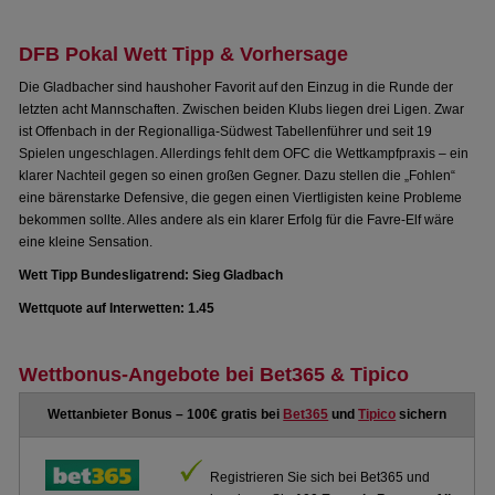
DFB Pokal Wett Tipp & Vorhersage
Die Gladbacher sind haushoher Favorit auf den Einzug in die Runde der
letzten acht Mannschaften. Zwischen beiden Klubs liegen drei Ligen. Zwar
ist Offenbach in der Regionalliga-Südwest Tabellenführer und seit 19
Spielen ungeschlagen. Allerdings fehlt dem OFC die Wettkampfpraxis – ein
klarer Nachteil gegen so einen großen Gegner. Dazu stellen die „Fohlen“
eine bärenstarke Defensive, die gegen einen Viertligisten keine Probleme
bekommen sollte. Alles andere als ein klarer Erfolg für die Favre-Elf wäre
eine kleine Sensation.
Wett Tipp Bundesligatrend: Sieg Gladbach
Wettquote auf Interwetten: 1.45
Wettbonus-Angebote bei Bet365 & Tipico
Wettanbieter Bonus – 100€ gratis bei
Bet365
und
Tipico
sichern
Registrieren Sie sich bei Bet365 und