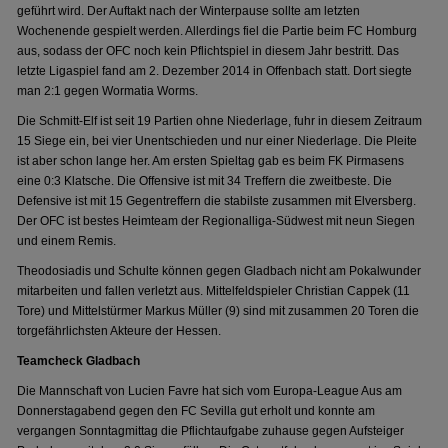
geführt wird. Der Auftakt nach der Winterpause sollte am letzten
Wochenende gespielt werden. Allerdings fiel die Partie beim FC Homburg
aus, sodass der OFC noch kein Pflichtspiel in diesem Jahr bestritt. Das
letzte Ligaspiel fand am 2. Dezember 2014 in Offenbach statt. Dort siegte
man 2:1 gegen Wormatia Worms.
Die Schmitt-Elf ist seit 19 Partien ohne Niederlage, fuhr in diesem Zeitraum
15 Siege ein, bei vier Unentschieden und nur einer Niederlage. Die Pleite
ist aber schon lange her. Am ersten Spieltag gab es beim FK Pirmasens
eine 0:3 Klatsche. Die Offensive ist mit 34 Treffern die zweitbeste. Die
Defensive ist mit 15 Gegentreffern die stabilste zusammen mit Elversberg.
Der OFC ist bestes Heimteam der Regionalliga-Südwest mit neun Siegen
und einem Remis.
Theodosiadis und Schulte können gegen Gladbach nicht am Pokalwunder
mitarbeiten und fallen verletzt aus. Mittelfeldspieler Christian Cappek (11
Tore) und Mittelstürmer Markus Müller (9) sind mit zusammen 20 Toren die
torgefährlichsten Akteure der Hessen.
Teamcheck Gladbach
Die Mannschaft von Lucien Favre hat sich vom Europa-League Aus am
Donnerstagabend gegen den FC Sevilla gut erholt und konnte am
vergangen Sonntagmittag die Pflichtaufgabe zuhause gegen Aufsteiger