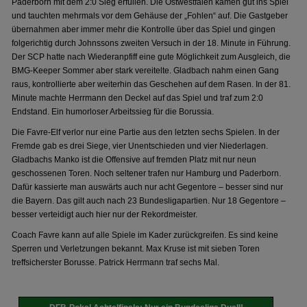
Paderborn mit dem 2:0 Sieg erfüllen. Die Ostwestfalen kamen gut ins Spiel
und tauchten mehrmals vor dem Gehäuse der „Fohlen“ auf. Die Gastgeber
übernahmen aber immer mehr die Kontrolle über das Spiel und gingen
folgerichtig durch Johnssons zweiten Versuch in der 18. Minute in Führung.
Der SCP hatte nach Wiederanpfiff eine gute Möglichkeit zum Ausgleich, die
BMG-Keeper Sommer aber stark vereitelte. Gladbach nahm einen Gang
raus, kontrollierte aber weiterhin das Geschehen auf dem Rasen. In der 81.
Minute machte Herrmann den Deckel auf das Spiel und traf zum 2:0
Endstand. Ein humorloser Arbeitssieg für die Borussia.
Die Favre-Elf verlor nur eine Partie aus den letzten sechs Spielen. In der
Fremde gab es drei Siege, vier Unentschieden und vier Niederlagen.
Gladbachs Manko ist die Offensive auf fremden Platz mit nur neun
geschossenen Toren. Noch seltener trafen nur Hamburg und Paderborn.
Dafür kassierte man auswärts auch nur acht Gegentore – besser sind nur
die Bayern. Das gilt auch nach 23 Bundesligapartien. Nur 18 Gegentore –
besser verteidigt auch hier nur der Rekordmeister.
Coach Favre kann auf alle Spiele im Kader zurückgreifen. Es sind keine
Sperren und Verletzungen bekannt. Max Kruse ist mit sieben Toren
treffsicherster Borusse. Patrick Herrmann traf sechs Mal.