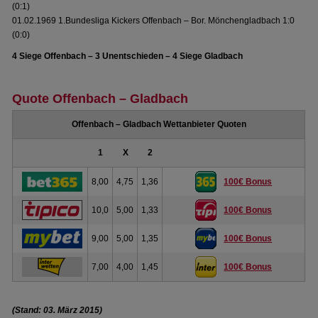
(0:1)
01.02.1969 1.Bundesliga Kickers Offenbach – Bor. Mönchengladbach 1:0
(0:0)
4 Siege Offenbach – 3 Unentschieden – 4 Siege Gladbach
Quote Offenbach – Gladbach
Offenbach – Gladbach Wettanbieter Quoten
1
X
2
8,00
4,75
1,36
100€ Bonus
10,0
5,00
1,33
100€ Bonus
9,00
5,00
1,35
100€ Bonus
7,00
4,00
1,45
100€ Bonus
(Stand: 03. März 2015)