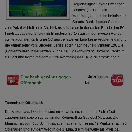
Regionalligist Kickers Offenbach
Bundesligist Borussia
Mönchengladbach im heimischen
Sparda-Bank Hessen-Stadion
zum Pokal-Achtelfinale. Die Kickers schalteten in der ersten Runde den FC
Ingolstadt aus der 2. Liga im Elfmeterschießen aus. In der zweiten Runde
stellte auch der Karlsruher SC aus der zweiten Liga keine Probleme dar und
die Außenseiter vom Bieberer Berg siegten nach neunzig Minuten 1:0. Die
„Fohlen“ waren in der letzten Runde bei Ligakonkurrent Eintracht Frankfurt
zu Gast und lösten mit dem 2:1 Auswärtssieg das Ticket fürs Achtelfinale.
Gladbach gewinnt gegen
– Jetzt tippen
Offenbach
bei
Teamcheck Offenbach
Die Kickers aus Offenbach sind mittlerweile nicht mehr im Profifußball
zugegen und spielen zurzeit in der Regionalliga-Südwest (4. Liga). Die
Mannschaft von Rico Schmitt ist aber Tabellenführer mit 49 Punkten nach 20
Spieltagen und auf dem Weg in die 3. Liga, die mittlerweile als Profiliga