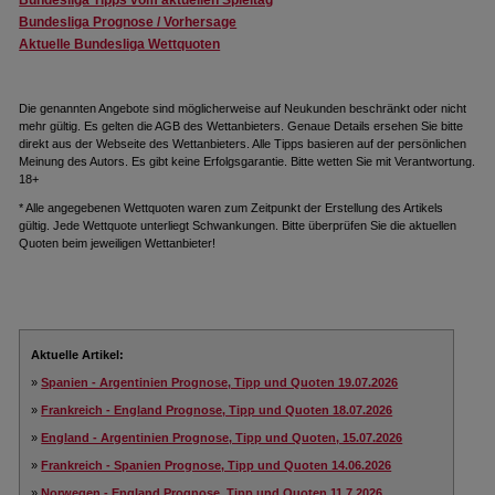
Bundesliga Tipps vom aktuellen Spieltag
Bundesliga Prognose / Vorhersage
Aktuelle Bundesliga Wettquoten
Die genannten Angebote sind möglicherweise auf Neukunden beschränkt oder nicht
mehr gültig. Es gelten die AGB des Wettanbieters. Genaue Details ersehen Sie bitte
direkt aus der Webseite des Wettanbieters. Alle Tipps basieren auf der persönlichen
Meinung des Autors. Es gibt keine Erfolgsgarantie. Bitte wetten Sie mit Verantwortung.
18+
* Alle angegebenen Wettquoten waren zum Zeitpunkt der Erstellung des Artikels
gültig. Jede Wettquote unterliegt Schwankungen. Bitte überprüfen Sie die aktuellen
Quoten beim jeweiligen Wettanbieter!
Aktuelle Artikel:
»
Spanien - Argentinien Prognose, Tipp und Quoten 19.07.2026
»
Frankreich - England Prognose, Tipp und Quoten 18.07.2026
»
England - Argentinien Prognose, Tipp und Quoten, 15.07.2026
»
Frankreich - Spanien Prognose, Tipp und Quoten 14.06.2026
»
Norwegen - England Prognose, Tipp und Quoten 11.7.2026.