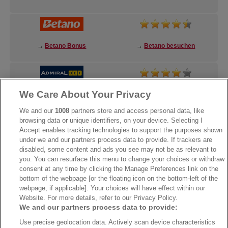
→
Betano Bonus
→
Betano besuchen
We Care About Your Privacy
→
AdmiralBet Bonus
→
AdmiralBet besuchen
We and our
1008
partners store and access personal data, like
browsing data or unique identifiers, on your device. Selecting I
Accept enables tracking technologies to support the purposes shown
under we and our partners process data to provide. If trackers are
→
Bwin Bonus
→
Bwin besuchen
disabled, some content and ads you see may not be as relevant to
you. You can resurface this menu to change your choices or withdraw
consent at any time by clicking the Manage Preferences link on the
bottom of the webpage [or the floating icon on the bottom-left of the
webpage, if applicable]. Your choices will have effect within our
Website. For more details, refer to our Privacy Policy.
We and our partners process data to provide:
Use precise geolocation data. Actively scan device characteristics