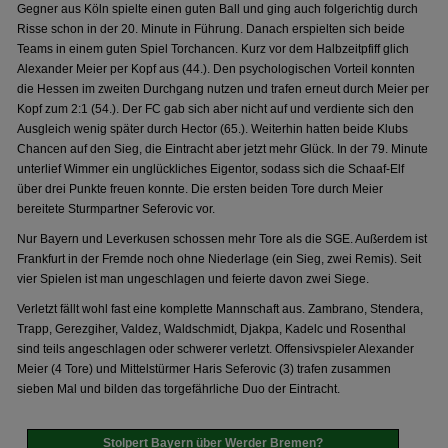
Gegner aus Köln spielte einen guten Ball und ging auch folgerichtig durch
Risse schon in der 20. Minute in Führung. Danach erspielten sich beide
Teams in einem guten Spiel Torchancen. Kurz vor dem Halbzeitpfiff glich
Alexander Meier per Kopf aus (44.). Den psychologischen Vorteil konnten
die Hessen im zweiten Durchgang nutzen und trafen erneut durch Meier per
Kopf zum 2:1 (54.). Der FC gab sich aber nicht auf und verdiente sich den
Ausgleich wenig später durch Hector (65.). Weiterhin hatten beide Klubs
Chancen auf den Sieg, die Eintracht aber jetzt mehr Glück. In der 79. Minute
unterlief Wimmer ein unglückliches Eigentor, sodass sich die Schaaf-Elf
über drei Punkte freuen konnte. Die ersten beiden Tore durch Meier
bereitete Sturmpartner Seferovic vor.
Nur Bayern und Leverkusen schossen mehr Tore als die SGE. Außerdem ist
Frankfurt in der Fremde noch ohne Niederlage (ein Sieg, zwei Remis). Seit
vier Spielen ist man ungeschlagen und feierte davon zwei Siege.
Verletzt fällt wohl fast eine komplette Mannschaft aus. Zambrano, Stendera,
Trapp, Gerezgiher, Valdez, Waldschmidt, Djakpa, Kadelc und Rosenthal
sind teils angeschlagen oder schwerer verletzt. Offensivspieler Alexander
Meier (4 Tore) und Mittelstürmer Haris Seferovic (3) trafen zusammen
sieben Mal und bilden das torgefährliche Duo der Eintracht.
Stolpert Bayern über Werder Bremen?