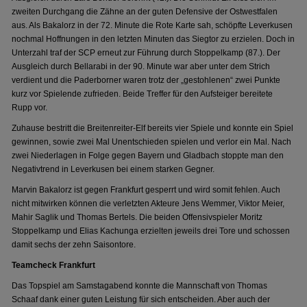
zweiten Durchgang die Zähne an der guten Defensive der Ostwestfalen
aus. Als Bakalorz in der 72. Minute die Rote Karte sah, schöpfte Leverkusen
nochmal Hoffnungen in den letzten Minuten das Siegtor zu erzielen. Doch in
Unterzahl traf der SCP erneut zur Führung durch Stoppelkamp (87.). Der
Ausgleich durch Bellarabi in der 90. Minute war aber unter dem Strich
verdient und die Paderborner waren trotz der „gestohlenen“ zwei Punkte
kurz vor Spielende zufrieden. Beide Treffer für den Aufsteiger bereitete
Rupp vor.
Zuhause bestritt die Breitenreiter-Elf bereits vier Spiele und konnte ein Spiel
gewinnen, sowie zwei Mal Unentschieden spielen und verlor ein Mal. Nach
zwei Niederlagen in Folge gegen Bayern und Gladbach stoppte man den
Negativtrend in Leverkusen bei einem starken Gegner.
Marvin Bakalorz ist gegen Frankfurt gesperrt und wird somit fehlen. Auch
nicht mitwirken können die verletzten Akteure Jens Wemmer, Viktor Meier,
Mahir Saglik und Thomas Bertels. Die beiden Offensivspieler Moritz
Stoppelkamp und Elias Kachunga erzielten jeweils drei Tore und schossen
damit sechs der zehn Saisontore.
Teamcheck Frankfurt
Das Topspiel am Samstagabend konnte die Mannschaft von Thomas
Schaaf dank einer guten Leistung für sich entscheiden. Aber auch der