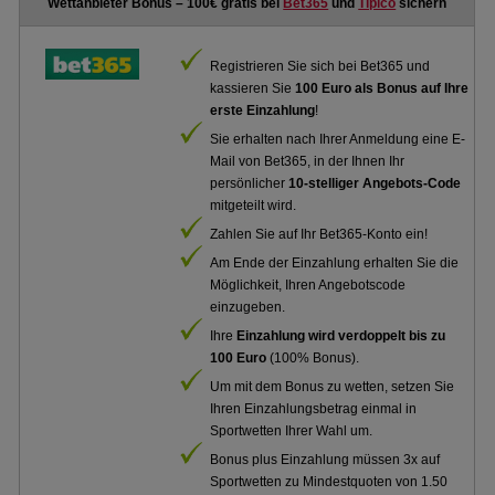
Wettanbieter Bonus – 100€ gratis bei
Bet365
und
Tipico
sichern
Registrieren Sie sich bei Bet365 und
kassieren Sie
100 Euro als Bonus auf Ihre
erste Einzahlung
!
Sie erhalten nach Ihrer Anmeldung eine E-
Mail von Bet365, in der Ihnen Ihr
persönlicher
10-stelliger Angebots-Code
mitgeteilt wird.
Zahlen Sie auf Ihr Bet365-Konto ein!
Am Ende der Einzahlung erhalten Sie die
Möglichkeit, Ihren Angebotscode
einzugeben.
Ihre
Einzahlung wird verdoppelt bis zu
100 Euro
(100% Bonus).
Um mit dem Bonus zu wetten, setzen Sie
Ihren Einzahlungsbetrag einmal in
Sportwetten Ihrer Wahl um.
Bonus plus Einzahlung müssen 3x auf
Sportwetten zu Mindestquoten von 1.50