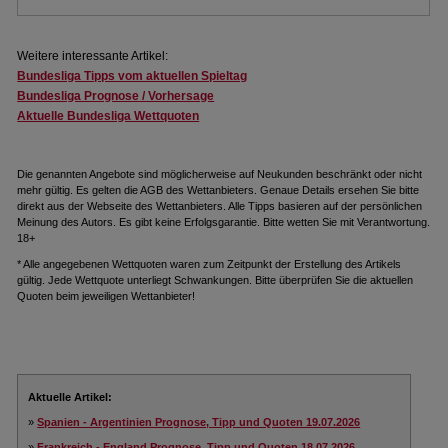
.
Weitere interessante Artikel:
Bundesliga Tipps vom aktuellen Spieltag
Bundesliga Prognose / Vorhersage
Aktuelle Bundesliga Wettquoten
Die genannten Angebote sind möglicherweise auf Neukunden beschränkt oder nicht
mehr gültig. Es gelten die AGB des Wettanbieters. Genaue Details ersehen Sie bitte
direkt aus der Webseite des Wettanbieters. Alle Tipps basieren auf der persönlichen
Meinung des Autors. Es gibt keine Erfolgsgarantie. Bitte wetten Sie mit Verantwortung.
18+
* Alle angegebenen Wettquoten waren zum Zeitpunkt der Erstellung des Artikels
gültig. Jede Wettquote unterliegt Schwankungen. Bitte überprüfen Sie die aktuellen
Quoten beim jeweiligen Wettanbieter!
Aktuelle Artikel:
»
Spanien - Argentinien Prognose, Tipp und Quoten 19.07.2026
»
Frankreich - England Prognose, Tipp und Quoten 18.07.2026