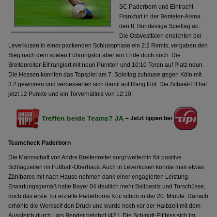
SC Paderborn und Eintracht
Frankfurt in der Benteler-Arena
den 8. Bundesliga Spieltag ab.
Die Ostwestfalen erreichten bei
Leverkusen in einer packenden Schlussphase ein 2:2 Remis, vergaben den
Sieg nach dem späten Führungstor aber am Ende doch noch. Die
Breitenreiter-Elf rangiert mit neun Punkten und 10:10 Toren auf Platz neun.
Die Hessen konnten das Topspiel am 7. Spieltag zuhause gegen Köln mit
3:2 gewinnen und verbesserten sich damit auf Rang fünf. Die Schaaf-Elf hat
jetzt 12 Punkte und ein Torverhältnis von 12:10.
Treffen beide Teams? JA
– Jetzt tippen bei
Teamcheck Paderborn
Die Mannschaft von Andre Breitenreiter sorgt weiterhin für positive
Schlagzeilen im Fußball-Oberhaus. Auch in Leverkusen konnte man etwas
Zählbares mit nach Hause nehmen dank einer engagierten Leistung.
Erwartungsgemäß hatte Bayer 04 deutlich mehr Ballbesitz und Torschüsse,
doch das erste Tor erzielte Paderborns Koc schon in der 20. Minute. Danach
erhöhte die Werkself den Druck und wurde noch vor der Halbzeit mit dem
Ausgleich durch Lars Bender belohnt (42.). Die Schmidt-Elf biss sich im