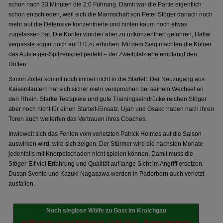
schon nach 33 Minuten die 2:0 Führung. Damit war die Partie eigentlich
schon entschieden, weil sich die Mannschaft von Peter Stöger danach noch
mehr auf die Defensive konzentrierte und hinten kaum noch etwas
zugelassen hat. Die Konter wurden aber zu unkonzentriert gefahren, Halfar
verpasste sogar noch auf 3:0 zu erhöhen. Mit dem Sieg machten die Kölner
das Aufsteiger-Spitzenspiel perfekt – der Zweitplatzierte empfängt den
Dritten.
Simon Zoller kommt noch immer nicht in die Startelf. Der Neuzugang aus
Kaiserslautern hat sich sicher mehr versprochen bei seinem Wechsel an
den Rhein. Starke Testspiele und gute Trainingseindrücke reichen Stöger
aber noch nicht für einen Startelf-Einsatz. Ujah und Osako haben nach ihren
Toren auch weiterhin das Vertrauen ihres Coaches.
Inwieweit sich das Fehlen vom verletzten Patrick Helmes auf die Saison
auswirken wird, wird sich zeigen. Der Stürmer wird die nächsten Monate
jedenfalls mit Knorpelschaden nicht spielen können. Damit muss die
Stöger-Elf viel Erfahrung und Qualität auf lange Sicht im Angriff ersetzen.
Dusan Svento und Kazuki Nagasawa werden in Paderborn auch verletzt
ausfallen.
Noch sieglose Wölfe zu Gast im Kraichgau
Hoffenheim gegen Wolfsburg, 13.09.2014 – Bundesligatrend