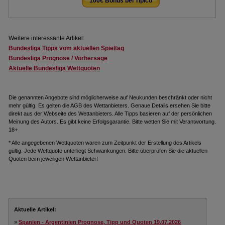
100€ Bonus bei Tipico
.
Weitere interessante Artikel:
Bundesliga Tipps vom aktuellen Spieltag
Bundesliga Prognose / Vorhersage
Aktuelle Bundesliga Wettquoten
Die genannten Angebote sind möglicherweise auf Neukunden beschränkt oder nicht
mehr gültig. Es gelten die AGB des Wettanbieters. Genaue Details ersehen Sie bitte
direkt aus der Webseite des Wettanbieters. Alle Tipps basieren auf der persönlichen
Meinung des Autors. Es gibt keine Erfolgsgarantie. Bitte wetten Sie mit Verantwortung.
18+
* Alle angegebenen Wettquoten waren zum Zeitpunkt der Erstellung des Artikels
gültig. Jede Wettquote unterliegt Schwankungen. Bitte überprüfen Sie die aktuellen
Quoten beim jeweiligen Wettanbieter!
Aktuelle Artikel:
»
Spanien - Argentinien Prognose, Tipp und Quoten 19.07.2026