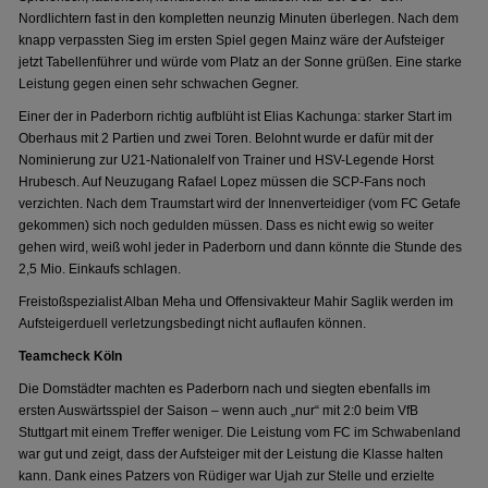
Nordlichtern fast in den kompletten neunzig Minuten überlegen. Nach dem
knapp verpassten Sieg im ersten Spiel gegen Mainz wäre der Aufsteiger
jetzt Tabellenführer und würde vom Platz an der Sonne grüßen. Eine starke
Leistung gegen einen sehr schwachen Gegner.
Einer der in Paderborn richtig aufblüht ist Elias Kachunga: starker Start im
Oberhaus mit 2 Partien und zwei Toren. Belohnt wurde er dafür mit der
Nominierung zur U21-Nationalelf von Trainer und HSV-Legende Horst
Hrubesch. Auf Neuzugang Rafael Lopez müssen die SCP-Fans noch
verzichten. Nach dem Traumstart wird der Innenverteidiger (vom FC Getafe
gekommen) sich noch gedulden müssen. Dass es nicht ewig so weiter
gehen wird, weiß wohl jeder in Paderborn und dann könnte die Stunde des
2,5 Mio. Einkaufs schlagen.
Freistoßspezialist Alban Meha und Offensivakteur Mahir Saglik werden im
Aufsteigerduell verletzungsbedingt nicht auflaufen können.
Teamcheck Köln
Die Domstädter machten es Paderborn nach und siegten ebenfalls im
ersten Auswärtsspiel der Saison – wenn auch „nur“ mit 2:0 beim VfB
Stuttgart mit einem Treffer weniger. Die Leistung vom FC im Schwabenland
war gut und zeigt, dass der Aufsteiger mit der Leistung die Klasse halten
kann. Dank eines Patzers von Rüdiger war Ujah zur Stelle und erzielte