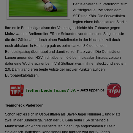
Benteler-Arena in Paderborn zum
Aufsteigerduell zwischen dem
SCP und Köln. Die Ostwestfalen
legten einen bärenstarken Start in
ihre erste Bundesligasaison der Vereinsgeschichte hin. Zuhause gegen
Mainz war die Breitenreiter-Elf nur Sekunden vor dem ersten Sieg, musste
die drei Zähler aber durch einen Foulelfmeter in der Nachspielzeit doch
noch abhaken. In Hamburg gab es beim starken 3:0 den ersten
Bundesligasieg überhaupt und damit zurzeit Platz zwei. Die Domstädter
kamen gegen den HSV nicht über ein 0:0 beim Ligastart hinaus, zeigten
dafür eine Woche später beim VfB Stuttgart was in ihnen steckt und siegten
2:0. Damit rangieren beide Aufsteiger mit vier Punkten auf den
Europapokalplätzen.
Treffen beide Teams? JA
– Jetzt tippen bei
Teamcheck Paderborn
Schön lebt es sich in Ostwestfalen als Bayer-Jäger Nummer 1 und Platz
zwei in der Bundesliga. Nach der 3:0 Gala beim HSV scheint die
Mannschaft von Andre Breitenreiter in der Liga angekommen zu sein.
Spielerisch, läuferisch, konditionell und taktisch war der SCP den