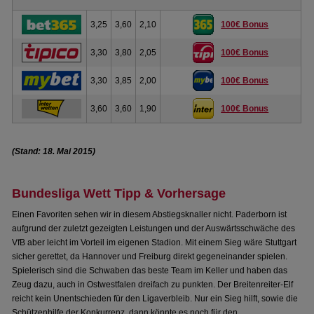
3,25
3,60
2,10
100€ Bonus
3,30
3,80
2,05
100€ Bonus
3,30
3,85
2,00
100€ Bonus
3,60
3,60
1,90
100€ Bonus
(Stand: 18. Mai 2015)
Bundesliga Wett Tipp & Vorhersage
Einen Favoriten sehen wir in diesem Abstiegsknaller nicht. Paderborn ist
aufgrund der zuletzt gezeigten Leistungen und der Auswärtsschwäche des
VfB aber leicht im Vorteil im eigenen Stadion. Mit einem Sieg wäre Stuttgart
sicher gerettet, da Hannover und Freiburg direkt gegeneinander spielen.
Spielerisch sind die Schwaben das beste Team im Keller und haben das
Zeug dazu, auch in Ostwestfalen dreifach zu punkten. Der Breitenreiter-Elf
reicht kein Unentschieden für den Ligaverbleib. Nur ein Sieg hilft, sowie die
Schützenhilfe der Konkurrenz, dann könnte es noch für den