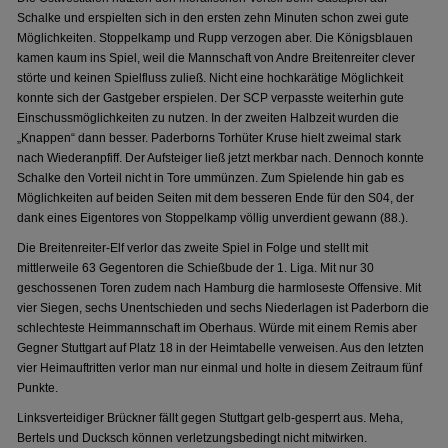
Schalke und erspielten sich in den ersten zehn Minuten schon zwei gute
Möglichkeiten. Stoppelkamp und Rupp verzogen aber. Die Königsblauen
kamen kaum ins Spiel, weil die Mannschaft von Andre Breitenreiter clever
störte und keinen Spielfluss zuließ. Nicht eine hochkarätige Möglichkeit
konnte sich der Gastgeber erspielen. Der SCP verpasste weiterhin gute
Einschussmöglichkeiten zu nutzen. In der zweiten Halbzeit wurden die
„Knappen“ dann besser. Paderborns Torhüter Kruse hielt zweimal stark
nach Wiederanpfiff. Der Aufsteiger ließ jetzt merkbar nach. Dennoch konnte
Schalke den Vorteil nicht in Tore ummünzen. Zum Spielende hin gab es
Möglichkeiten auf beiden Seiten mit dem besseren Ende für den S04, der
dank eines Eigentores von Stoppelkamp völlig unverdient gewann (88.).
Die Breitenreiter-Elf verlor das zweite Spiel in Folge und stellt mit
mittlerweile 63 Gegentoren die Schießbude der 1. Liga. Mit nur 30
geschossenen Toren zudem nach Hamburg die harmloseste Offensive. Mit
vier Siegen, sechs Unentschieden und sechs Niederlagen ist Paderborn die
schlechteste Heimmannschaft im Oberhaus. Würde mit einem Remis aber
Gegner Stuttgart auf Platz 18 in der Heimtabelle verweisen. Aus den letzten
vier Heimauftritten verlor man nur einmal und holte in diesem Zeitraum fünf
Punkte.
Linksverteidiger Brückner fällt gegen Stuttgart gelb-gesperrt aus. Meha,
Bertels und Ducksch können verletzungsbedingt nicht mitwirken.