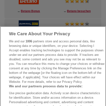
→
Betano Bonus
→
Betano besuchen
We Care About Your Privacy
→
AdmiralBet Bonus
→
AdmiralBet besuchen
We and our
1006
partners store and access personal data, like
browsing data or unique identifiers, on your device. Selecting I
Accept enables tracking technologies to support the purposes shown
under we and our partners process data to provide. If trackers are
→
Bwin Bonus
→
Bwin besuchen
disabled, some content and ads you see may not be as relevant to
you. You can resurface this menu to change your choices or withdraw
consent at any time by clicking the Manage Preferences link on the
bottom of the webpage [or the floating icon on the bottom-left of the
webpage, if applicable]. Your choices will have effect within our
Website. For more details, refer to our Privacy Policy.
We and our partners process data to provide:
Use precise geolocation data. Actively scan device characteristics
for identification. Store and/or access information on a device.
Personalised advertising and content, advertising and content