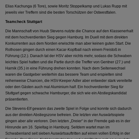
Elias Kachunga (6 Tore), sowie Moritz Stoppelkamp und Lukas Rupp mit
jeweils vier Treffern sind die besten Torschützen der Ostwestfalen.
Teamcheck Stuttgart
Die Mannschaft von Huub Stevens nutzte die Chance auf den Klassenerhalt
mit dem hochverdienten Sieg gegen Hamburg. Im Duell mit dem direkten
Konkurrenten aus dem Norden erwischte man aber keinen guten Start. Die
Rothosen gingen durch einen Kacar-Kopfball nach einem Freistoß in
Führung (12.). Danach tat der HSV aber nichts mehr, sodass die Schwaben
leichtes Spiel hatten und die Partie durch die Treffer von Gentner (27.) und
Harnik (35.) in eine Führung drehen konnten. Nach dem Seitenwechsel
waren die Gastgeber weiterhin das bessere Team und erspielten sind
reihenweise Chancen, die HSV-Keeper Adler aber entweder stark vereitelte
oder den Gästen auch mal Aluminium half. Ein hochverdienter Sieg für
Stuttgart gegen schwache Hamburger, die sich wie ein Abstiegskandidat
präsentierten.
Die Stevens-Elf gewann das zweite Spiel in Folge und konnte sich dadurch
aus der direkten Abstiegszone befreien. Die letzten vier Auswärtsspiele
gingen aber alle verloren. Den letzten „Dreier“ in der Fremde gab es in der
Hinrunde am 16. Spieltag in Hamburg. Seitdem wartet man im
Schwabenland seit sieben Auswärtsauftritten auf einen vollen Erfolg in der