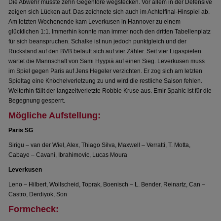
Die Abwehr musste zehn Gegentore wegstecken. Vor allem in der Defensive
zeigen sich Lücken auf. Das zeichnete sich auch im Achtelfinal-Hinspiel ab.
Am letzten Wochenende kam Leverkusen in Hannover zu einem
glücklichen 1:1. Immerhin konnte man immer noch den dritten Tabellenplatz
für sich beanspruchen. Schalke ist nun jedoch punktgleich und der
Rückstand auf den BVB beläuft sich auf vier Zähler. Seit vier Ligaspielen
wartet die Mannschaft von Sami Hyypiä auf einen Sieg. Leverkusen muss
im Spiel gegen Paris auf Jens Hegeler verzichten. Er zog sich am letzten
Spieltag eine Knöchelverletzung zu und wird die restliche Saison fehlen.
Weiterhin fällt der langzeitverletzte Robbie Kruse aus. Emir Spahic ist für die
Begegnung gesperrt.
Mögliche Aufstellung:
Paris SG
Sirigu – van der Wiel, Alex, Thiago Silva, Maxwell – Verratti, T. Motta,
Cabaye – Cavani, Ibrahimovic, Lucas Moura
Leverkusen
Leno – Hilbert, Wollscheid, Toprak, Boenisch – L. Bender, Reinartz, Can –
Castro, Derdiyok, Son
Formcheck: