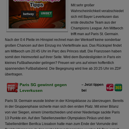
Mit sehr großer
Wahrscheinlichkeit verabschiedet
sich mit Bayer Leverkusen das
erste deutsche Team aus der
Champions League. Am Mittwoch
trifft man auf Paris St. Germain.
Nach der 0:4 Pleite im Hinspiel rechnet man der Werkself keine sonderbar
großen Chancen auf den Einzug ins Viertelfinale aus. Das Rückspiel findet
am Mittwoch um 20:45 Uhr im Parc des Princes statt. Die Franzosen haben
somit den Heimvorteil auf ihrer Seite. Wird dem Bundesligisten in Paris ein
kleines Fußballwunder gelingen? Freuen wir uns auf einen hoffentlich
spannenden Fußballabend. Die Begegnung wird live ab 20:25 Uhr im ZDF
übertragen.
Paris SG gewinnt gegen
– Jetzt tippen
Leverkusen
bei
Paris St. Germain wusste bisher in der Königsklasse zu überzeugen. Bereits
in der Gruppenphase sicherte man sich den ersten Platz. Mit einer Bilanz
von vier Siegen, einem Unentschieden und einer Niederlage sackte Paris
13 Punkte ein. Auf den Tabellenzweiten Olympiakos Piräus und den
Tabellendritten Benfica Lissabon hatte man zum Ende der Vorrunde drei