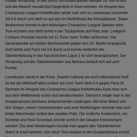
Punkte Vorsprung. In den sechs Vorrundenspielen wurden 16 Tore erzielt
und die Abwehr musste fünf Gegentore in Kauf nehmen. Im Hinspiel des
Champions League Achtelfinales setzte man sich in Leverkusen souverän
mit 4:0 durch und steht so gut wie im Viertelfinale der Königsklasse. Zlatan
Ibrahimovic konnte in den bisherigen Champions League Spielen zehn
Tore erzielen und steht somit in der Torjägerliste auf Platz zwei. Lediglich
Cristiano Ronaldo konnte mit 11 Toren mehr Treffer verbuchen. Die
Generalprobe am letzten Wochenende gegen den SC Bastia ist geglückt.
Dort setzte sich Paris mit 3:0 durch und konnte weiterhin die
Tabellenführung in der französischen Ligue 1 für sich beanspruchen. Der
Vorsprung auf den Tabellenzweiten aus Monaco beläuft sich auf acht
Punkte.
Leverkusen steckt in der Krise. Sowohl national als auch international läuft
es bei der Werkself alles andere als rund. Nach dem 0:4 gegen Paris St.
Germain im Hinspiel des Champions League Achtelfinales kann man sich
aus dem Wettbewerb schon fast verabschieden. Dennoch zeigte man in der
Gruppenphase durchaus ansprechende Leistungen. Mit einer Bilanz von
drei Siegen, einem Unentschieden und zwei Niederlagen sicherte man sich
hinter Manchester United den zweiten Platz. Die restliche Konkurrenz, um
Donetsk und Real Sociedad, konnte somit in der Gruppe A bezwungen
werden. Die zwei Niederlagen musste man gegen den Tabellenführer
ManU in Kauf nehmen. Nur neun Tore wurden in der Gruppenphase erzielt.