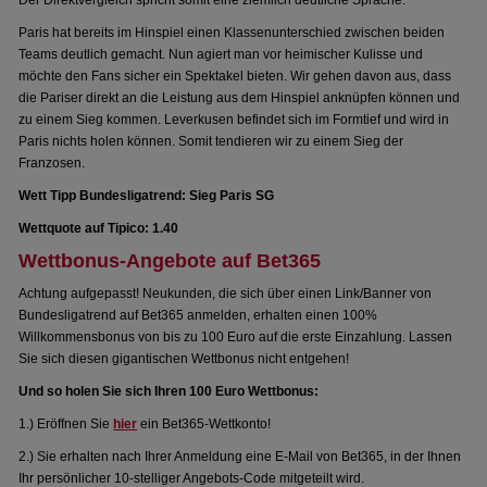
Der Direktvergleich spricht somit eine ziemlich deutliche Sprache.
Paris hat bereits im Hinspiel einen Klassenunterschied zwischen beiden
Teams deutlich gemacht. Nun agiert man vor heimischer Kulisse und
möchte den Fans sicher ein Spektakel bieten. Wir gehen davon aus, dass
die Pariser direkt an die Leistung aus dem Hinspiel anknüpfen können und
zu einem Sieg kommen. Leverkusen befindet sich im Formtief und wird in
Paris nichts holen können. Somit tendieren wir zu einem Sieg der
Franzosen.
Wett Tipp Bundesligatrend: Sieg Paris SG
Wettquote auf Tipico: 1.40
Wettbonus-Angebote auf Bet365
Achtung aufgepasst! Neukunden, die sich über einen Link/Banner von
Bundesligatrend auf Bet365 anmelden, erhalten einen 100%
Willkommensbonus von bis zu 100 Euro auf die erste Einzahlung. Lassen
Sie sich diesen gigantischen Wettbonus nicht entgehen!
Und so holen Sie sich Ihren 100 Euro Wettbonus:
1.) Eröffnen Sie
hier
ein Bet365-Wettkonto!
2.) Sie erhalten nach Ihrer Anmeldung eine E-Mail von Bet365, in der Ihnen
Ihr persönlicher 10-stelliger Angebots-Code mitgeteilt wird.