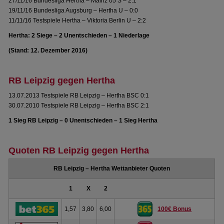
27/11/16 Bundesliga Hertha – Mainz 05 S – 2:1
19/11/16 Bundesliga Augsburg – Hertha U – 0:0
11/11/16 Testspiele Hertha – Viktoria Berlin U – 2:2
Hertha: 2 Siege – 2 Unentschieden – 1 Niederlage
(Stand: 12. Dezember 2016)
RB Leipzig gegen Hertha
13.07.2013 Testspiele RB Leipzig – Hertha BSC 0:1
30.07.2010 Testspiele RB Leipzig – Hertha BSC 2:1
1 Sieg RB Leipzig – 0 Unentschieden – 1 Sieg Hertha
Quoten RB Leipzig gegen Hertha
RB Leipzig – Hertha Wettanbieter Quoten
1
X
2
1,57
3,80
6,00
100€ Bonus