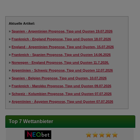
Aktuelle Artikel:
»
Spanien - Argentinien Prognose, Tipp und Quoten 19.07.2026
»
Frankreich - England Prognose, Tipp und Quoten 18.07.2026
»
England - Argentinien Prognose, Tipp und Quoten, 15.07.2026
»
Frankreich - Spanien Prognose, Tipp und Quoten 14.06.2026
»
Norwegen - England Prognose, Tipp und Quoten 11.7.2026.
»
Argentinien - Schweiz Prognose, Tipp und Quoten 12.07.2026
»
Spanien - Belgien Prognose, Tipp und Quoten, 10.07.2026
»
Frankreich - Marokko Prognose, Tipp und Quoten 09.07.2026
»
Schweiz - Kolumbien Prognose, Tipp und Quoten 07.07.2026
»
Argentinien - Ägypten Prognose, Tipp und Quoten 07.07.2026
Top 7 Wettanbieter