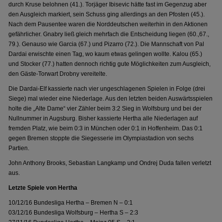
durch Kruse belohnen (41.). Torjäger Ibisevic hätte fast im Gegenzug aber
den Ausgleich markiert, sein Schuss ging allerdings an den Pfosten (45.).
Nach dem Pausentee waren die Norddeutschen weiterhin in den Aktionen
gefährlicher. Gnabry ließ gleich mehrfach die Entscheidung liegen (60.,67.,
79.). Genauso wie Garcia (67.) und Pizarro (72.). Die Mannschaft von Pal
Dardai erwischte einen Tag, wo kaum etwas gelingen wollte. Kalou (65.)
und Stocker (77.) hatten dennoch richtig gute Möglichkeiten zum Ausgleich,
den Gäste-Torwart Drobny vereitelte.
Die Dardai-Elf kassierte nach vier ungeschlagenen Spielen in Folge (drei
Siege) mal wieder eine Niederlage. Aus den letzten beiden Auswärtsspielen
holte die „Alte Dame“ vier Zähler beim 3:2 Sieg in Wolfsburg und bei der
Nullnummer in Augsburg. Bisher kassierte Hertha alle Niederlagen auf
fremden Platz, wie beim 0:3 in München oder 0:1 in Hoffenheim. Das 0:1
gegen Bremen stoppte die Siegesserie im Olympiastadion von sechs
Partien.
John Anthony Brooks, Sebastian Langkamp und Ondrej Duda fallen verletzt
aus.
Letzte Spiele von Hertha
10/12/16 Bundesliga Hertha – Bremen N – 0:1
03/12/16 Bundesliga Wolfsburg – Hertha S – 2:3