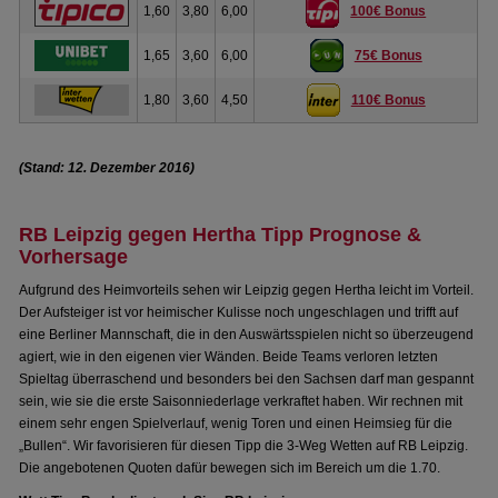
1,60
3,80
6,00
100€ Bonus
1,65
3,60
6,00
75€ Bonus
1,80
3,60
4,50
110€ Bonus
(Stand: 12. Dezember 2016)
RB Leipzig gegen Hertha Tipp Prognose &
Vorhersage
Aufgrund des Heimvorteils sehen wir Leipzig gegen Hertha leicht im Vorteil.
Der Aufsteiger ist vor heimischer Kulisse noch ungeschlagen und trifft auf
eine Berliner Mannschaft, die in den Auswärtsspielen nicht so überzeugend
agiert, wie in den eigenen vier Wänden. Beide Teams verloren letzten
Spieltag überraschend und besonders bei den Sachsen darf man gespannt
sein, wie sie die erste Saisonniederlage verkraftet haben. Wir rechnen mit
einem sehr engen Spielverlauf, wenig Toren und einen Heimsieg für die
„Bullen“. Wir favorisieren für diesen Tipp die 3-Weg Wetten auf RB Leipzig.
Die angebotenen Quoten dafür bewegen sich im Bereich um die 1.70.