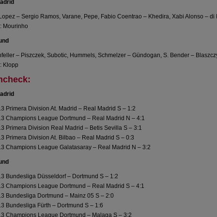
adrid
Lopez – Sergio Ramos, Varane, Pepe, Fabio Coentrao – Khedira, Xabi Alonso – di M
r: Mourinho
und
feller – Piszczek, Subotic, Hummels, Schmelzer – Gündogan, S. Bender – Blaszc
: Klopp
mcheck:
adrid
3 Primera Division At. Madrid – Real Madrid S – 1:2
13 Champions League Dortmund – Real Madrid N – 4:1
3 Primera Division Real Madrid – Betis Sevilla S – 3:1
3 Primera Division At. Bilbao – Real Madrid S – 0:3
13 Champions League Galatasaray – Real Madrid N – 3:2
und
13 Bundesliga Düsseldorf – Dortmund S – 1:2
13 Champions League Dortmund – Real Madrid S – 4:1
13 Bundesliga Dortmund – Mainz 05 S – 2:0
13 Bundesliga Fürth – Dortmund S – 1:6
13 Champions League Dortmund – Malaga S – 3:2