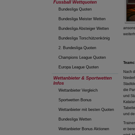
Fussball Wettquoten
Bundesliga Quoten
Bundesliga Meister Wetten
ansonst
Bundesliga Absteiger Wetten
weiter
Bundesliga Torschützenkönig
2. Bundesliga Quoten
Champions League Quoten
Teamc
Europa League Quoten
Nach d
Wettanbieter & Sportwetten
Nieder
Infos
Stadtde
die Pa
Wettanbieter Vergleich
und St
Sportwetten Bonus
Katala
Tabell
Wettanbieter mit besten Quoten
und de
Bundesliga Wetten
Traine
Wettanbieter Bonus Aktionen
er ber