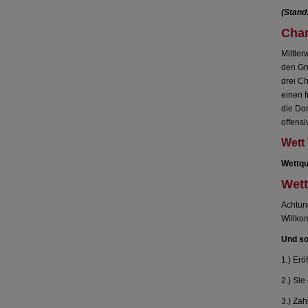
(Stand:
Cham
Mittler
den Gr
drei C
einen 
die Do
offens
Wett
Wettqu
Wett
Achtun
Willko
Und so
1.) Erö
2.) Sie
3.) Zah