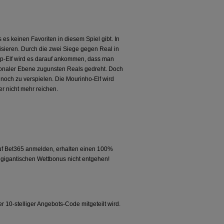
es keinen Favoriten in diesem Spiel gibt. In
sieren. Durch die zwei Siege gegen Real in
opp-Elf wird es darauf ankommen, dass man
tionaler Ebene zugunsten Reals gedreht. Doch
noch zu verspielen. Die Mourinho-Elf wird
r nicht mehr reichen.
uf Bet365 anmelden, erhalten einen 100%
 gigantischen Wettbonus nicht entgehen!
r 10-stelliger Angebots-Code mitgeteilt wird.