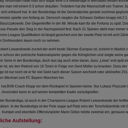
eg. Ansonsten hätte man sich sogar eine 0:4 Niederlage in Bernabeu leisten könne
wäre man mit einem 0:3 schon draußen. Trotzdem hat die Mannschaft von Trainer J
sich erträumt hat. In der Bundesliga ist die Generalprobe gerade nochmal geglückt. 
mmels spielte von Anfang an. Dennoch siegten die Schwarz-Gelben knapp mit 2:1 
laszczykowski. Der Gegentreffer in der 88. Minute kam für die Fortuna zu spät. D
asse-Parade den Sieg in der Nachspielzeit fest. Nach 31 Spielen steht man immer n
ns-League Qualifikation ist längst gesichert und der zweite Platz ist mit acht Zäh
n Dortmundern kaum noch zu nehmen.
obert Lewandowski zurzeit der wohl beste Stürmer Europas ist, scheint in Madrid z
re schoss der polnische Nationalspieler gegen die Königlichen und zeigte seine g
 in Serie in der Bundesliga, doch das lag auch eher daran, dass „Lewa“ erst spät
er ist, als den Rekord von 16 Toren in Folge von Gerd Müller zu knacken. Dass der 
ge ist nur noch ob er für viel Geld nach dieser Saison wechselt oder ablösefrei 201
nen Wechsel zum FC Bayern München hin.
 hat BVB-Coach Klopp vor dem Rückspiel in Spanien keine. Nur Lukasz Piszczek is
h. Ansonsten kann er auf seinen kompletten Kader zurückgreifen.
der Bundesliga, ist auch in der Champions-League Robert Lewandowski der treffsic
ätzen. In der Bundesliga ist der Pole sogar auf Platz eins der Torschützenliste mit 
. Kumpel und ebenfalls Offensivspieler Mario Götze netzte zweimal ein, genauso w
iche Aufstellung: