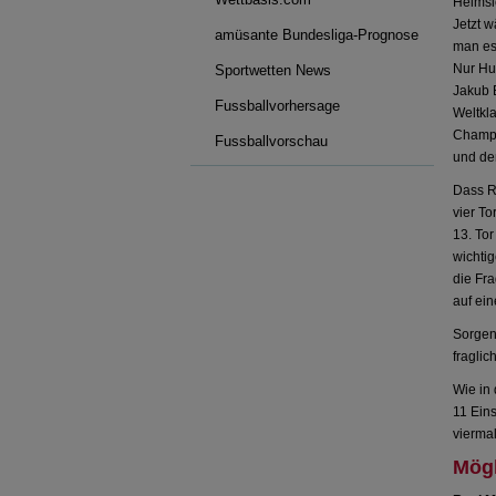
Heimsi
Jetzt 
amüsante Bundesliga-Prognose
man es 
Nur Hu
Sportwetten News
Jakub B
Fussballvorhersage
Weltkl
Champio
Fussballvorschau
und de
Dass R
vier To
13. Tor
wichtig
die Fra
auf ei
Sorgen
fraglic
Wie in 
11 Eins
viermal
Mögl