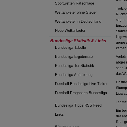
wird, b
Sportwetten Ratschläge
Trotz d
Wettanbieter ohne Steuer
Rücksp
sagten 
Wettanbieter in Deutschland
Einzug 
Neue Wettanbieter
Stärken
fit ge
Bundesliga Statistik & Links
genesen
Bundesliga Tabelle
kamen 
Bundesliga Ergebnisse
Verletz
abgeses
Bundesliga Tor Statistik
sehr O
das We
Bundesliga Aufstellung
Cristia
Fussball Bundesliga Live Ticker
Sturmp
Fussball Prognosen Bundesliga
Liga au
Teamc
Bundesliga Tipps RSS Feed
Ein be
Links
der en
Real g
Wettbasis.com