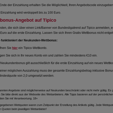
 Ende der Einzahlung erhalten Sie die Möglichkeit, Ihren Angebotscode einzugeben
e Einzahlung wird verdoppelt bis zu 100 Euro.
bonus-Angebot auf Tipico
den, die sich über einen Link/Banner von Bundesligatrend auf Tipico anmelden,
Euro auf die erste Einzahlung. Lassen Sie sich Ihren Gratis-Wettbonus nicht entge
 funktioniert der Neukunden-Wettbonus:
ffnen Sie
hier
ein Tipico-Wettkonto.
gen Sie sich in Ihr neues Konto ein und zahlen Sie mindestens €10 ein.
 Neukundenbonus gilt ausschließlich für die erste Einzahlung auf ein neues Wettkon
r einer möglichen Auszahlung muss der gesamte Einzahlungsbetrag inklusive Bonus
Mindestquote von 2,0 umgesetzt werden.
annten Angebote sind möglicherweise auf Neukunden beschränkt oder nicht mehr gültig. Es 
Sie bitte direkt aus der Webseite des Wettanbieters. Alle Tipps basieren auf der persönliche
tten Sie mit Verantwortung. 18+
angegebenen Wettquoten waren zum Zeitpunkt der Erstellung des Artikels gültig. Jede Wettquot
n Quoten beim jeweiligen Wettanbieter!