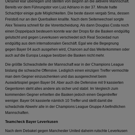
Ukrainer klar überlegen und stellten von Beginn an die aktivere Mannschaft.
Bereits vor dem Führungstor von Luiz Adriano in der 37. Minute hatte
Schachtjor einige gute Möglichkeiten. Die beste davon vergab Srna, dessen
Freistoß nur an den Querbalken knallte. Nach dem Seitenwechsel sorgte
Alex Teixeira schnell für die Vorentscheidung. Als dann Douglas Costa noch
einen Doppelpack besteuern konnte war der Drops für die Basken endgültig
gelutscht und gegen Leverkusen verschiedet sich Real Sociedad nun
endgültig aus dem internationalen Geschäft. Egal wie die Begegnung
gegen Bayer 04 auch ausgehen wird, Chancen auf das Weiterkommen oder
auch auf die Europa League besitzen die Basken nicht mehr.
Die größte Schwachstelle der Mannschaft war in der Champions League
bislang die schwache Offensive. Lediglich einen einzigen Treffer vermochte
man dem Gegner einzuschenken und das ausgerechnet beim
Auswärtsspiel gegen Bayer 04. Aber auch die Defensive mit 9 kassierten
Gegentoren steht alles andere als sicher und stabil. Im Vergleich zum
kommenden Gegner erhielten die Basken jedoch einen Gegentreffer
weniger. Bayer 04 kassierte nämlich 10 Treffer und stellt damit die
schwächste Abwehr alle in der Champions League Gruppe A befindlichen
Mannschaften.
Teamcheck Bayer Leverkusen
Nach dem Debakel gegen Manchester United daheim rutschte Leverkusen