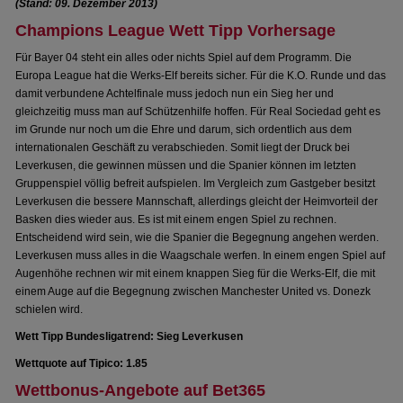
(Stand: 09. Dezember 2013)
Champions League Wett Tipp Vorhersage
Für Bayer 04 steht ein alles oder nichts Spiel auf dem Programm. Die
Europa League hat die Werks-Elf bereits sicher. Für die K.O. Runde und das
damit verbundene Achtelfinale muss jedoch nun ein Sieg her und
gleichzeitig muss man auf Schützenhilfe hoffen. Für Real Sociedad geht es
im Grunde nur noch um die Ehre und darum, sich ordentlich aus dem
internationalen Geschäft zu verabschieden. Somit liegt der Druck bei
Leverkusen, die gewinnen müssen und die Spanier können im letzten
Gruppenspiel völlig befreit aufspielen. Im Vergleich zum Gastgeber besitzt
Leverkusen die bessere Mannschaft, allerdings gleicht der Heimvorteil der
Basken dies wieder aus. Es ist mit einem engen Spiel zu rechnen.
Entscheidend wird sein, wie die Spanier die Begegnung angehen werden.
Leverkusen muss alles in die Waagschale werfen. In einem engen Spiel auf
Augenhöhe rechnen wir mit einem knappen Sieg für die Werks-Elf, die mit
einem Auge auf die Begegnung zwischen Manchester United vs. Donezk
schielen wird.
Wett Tipp Bundesligatrend: Sieg Leverkusen
Wettquote auf Tipico: 1.85
Wettbonus-Angebote auf Bet365