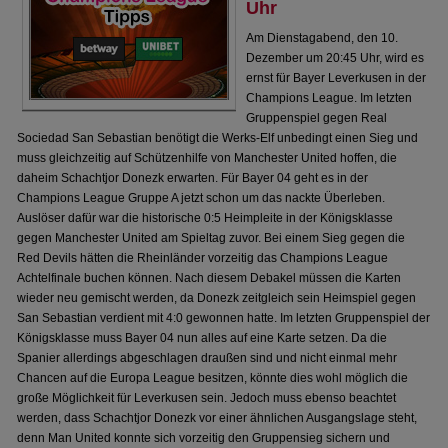
Uhr
Am Dienstagabend, den 10.
Dezember um 20:45 Uhr, wird es
ernst für Bayer Leverkusen in der
Champions League. Im letzten
Gruppenspiel gegen Real
Sociedad San Sebastian benötigt die Werks-Elf unbedingt einen Sieg und
muss gleichzeitig auf Schützenhilfe von Manchester United hoffen, die
daheim Schachtjor Donezk erwarten. Für Bayer 04 geht es in der
Champions League Gruppe A jetzt schon um das nackte Überleben.
Auslöser dafür war die historische 0:5 Heimpleite in der Königsklasse
gegen Manchester United am Spieltag zuvor. Bei einem Sieg gegen die
Red Devils hätten die Rheinländer vorzeitig das Champions League
Achtelfinale buchen können. Nach diesem Debakel müssen die Karten
wieder neu gemischt werden, da Donezk zeitgleich sein Heimspiel gegen
San Sebastian verdient mit 4:0 gewonnen hatte. Im letzten Gruppenspiel der
Königsklasse muss Bayer 04 nun alles auf eine Karte setzen. Da die
Spanier allerdings abgeschlagen draußen sind und nicht einmal mehr
Chancen auf die Europa League besitzen, könnte dies wohl möglich die
große Möglichkeit für Leverkusen sein. Jedoch muss ebenso beachtet
werden, dass Schachtjor Donezk vor einer ähnlichen Ausgangslage steht,
denn Man United konnte sich vorzeitig den Gruppensieg sichern und