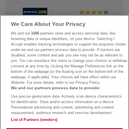
We Care About Your Privacy
→
AdmiralBet Bonus
→
AdmiralBet besuchen
We and our
1006
partners store and access personal data, like
browsing data or unique identifiers, on your device. Selecting I
Accept enables tracking technologies to support the purposes shown
under we and our partners process data to provide. If trackers are
→
Bwin Bonus
→
Bwin besuchen
disabled, some content and ads you see may not be as relevant to
you. You can resurface this menu to change your choices or withdraw
consent at any time by clicking the Manage Preferences link on the
bottom of the webpage [or the floating icon on the bottom-left of the
webpage, if applicable]. Your choices will have effect within our
Website. For more details, refer to our Privacy Policy.
We and our partners process data to provide:
Use precise geolocation data. Actively scan device characteristics
for identification. Store and/or access information on a device.
Personalised advertising and content, advertising and content
measurement, audience research and services development.
Suchtrisiken, Glücksspiel kann süchtig machen - Hilfe finden Sie auf
buwei.de
List of Partners (vendors)
Alle Anbieter auf dieser Webseite sind offiziell in Deutschland
lizenziert
und
werden von der
Gemeinsamen Glücksspielbehörde der Länder
reguliert