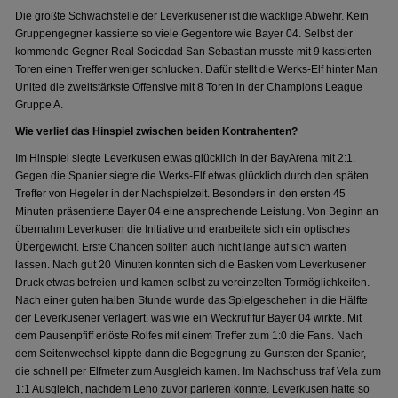
Die größte Schwachstelle der Leverkusener ist die wacklige Abwehr. Kein
Gruppengegner kassierte so viele Gegentore wie Bayer 04. Selbst der
kommende Gegner Real Sociedad San Sebastian musste mit 9 kassierten
Toren einen Treffer weniger schlucken. Dafür stellt die Werks-Elf hinter Man
United die zweitstärkste Offensive mit 8 Toren in der Champions League
Gruppe A.
Wie verlief das Hinspiel zwischen beiden Kontrahenten?
Im Hinspiel siegte Leverkusen etwas glücklich in der BayArena mit 2:1.
Gegen die Spanier siegte die Werks-Elf etwas glücklich durch den späten
Treffer von Hegeler in der Nachspielzeit. Besonders in den ersten 45
Minuten präsentierte Bayer 04 eine ansprechende Leistung. Von Beginn an
übernahm Leverkusen die Initiative und erarbeitete sich ein optisches
Übergewicht. Erste Chancen sollten auch nicht lange auf sich warten
lassen. Nach gut 20 Minuten konnten sich die Basken vom Leverkusener
Druck etwas befreien und kamen selbst zu vereinzelten Tormöglichkeiten.
Nach einer guten halben Stunde wurde das Spielgeschehen in die Hälfte
der Leverkusener verlagert, was wie ein Weckruf für Bayer 04 wirkte. Mit
dem Pausenpfiff erlöste Rolfes mit einem Treffer zum 1:0 die Fans. Nach
dem Seitenwechsel kippte dann die Begegnung zu Gunsten der Spanier,
die schnell per Elfmeter zum Ausgleich kamen. Im Nachschuss traf Vela zum
1:1 Ausgleich, nachdem Leno zuvor parieren konnte. Leverkusen hatte so