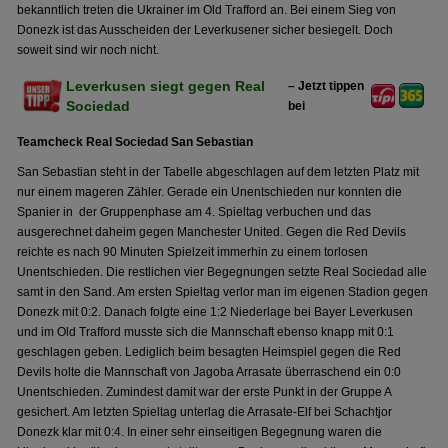
bekanntlich treten die Ukrainer im Old Trafford an. Bei einem Sieg von
Donezk ist das Ausscheiden der Leverkusener sicher besiegelt. Doch
soweit sind wir noch nicht.
Leverkusen siegt gegen Real
– Jetzt tippen
Sociedad
bei
Teamcheck Real Sociedad San Sebastian
San Sebastian steht in der Tabelle abgeschlagen auf dem letzten Platz mit
nur einem mageren Zähler. Gerade ein Unentschieden nur konnten die
Spanier in der Gruppenphase am 4. Spieltag verbuchen und das
ausgerechnet daheim gegen Manchester United. Gegen die Red Devils
reichte es nach 90 Minuten Spielzeit immerhin zu einem torlosen
Unentschieden. Die restlichen vier Begegnungen setzte Real Sociedad alle
samt in den Sand. Am ersten Spieltag verlor man im eigenen Stadion gegen
Donezk mit 0:2. Danach folgte eine 1:2 Niederlage bei Bayer Leverkusen
und im Old Trafford musste sich die Mannschaft ebenso knapp mit 0:1
geschlagen geben. Lediglich beim besagten Heimspiel gegen die Red
Devils holte die Mannschaft von Jagoba Arrasate überraschend ein 0:0
Unentschieden. Zumindest damit war der erste Punkt in der Gruppe A
gesichert. Am letzten Spieltag unterlag die Arrasate-Elf bei Schachtjor
Donezk klar mit 0:4. In einer sehr einseitigen Begegnung waren die