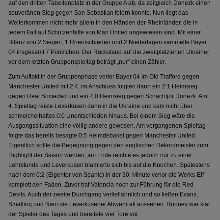
auf den dritten Tabellenplatz in der Gruppe A ab, da zeitgleich Donezk einen
souveränen Sieg gegen San Sebastian feiern konnte. Nun liegt das
Weiterkommen nicht mehr allein in den Händen der Rheinländer, die in
jedem Fall auf Schützenhilfe von Man United angewiesen sind. Mit einer
Bilanz von 2 Siegen, 1 Unentschieden und 2 Niederlagen sammelte Bayer
04 insgesamt 7 Pünktchen. Der Rückstand auf die zweitplatzierten Ukrainer
vor dem letzten Gruppenspieltag beträgt „nur“ einen Zähler.
Zum Auftakt in der Gruppenphase verlor Bayer 04 im Old Trafford gegen
Manchester United mit 2:4, im Anschluss folgten dann ein 2:1 Heimsieg
gegen Real Sociedad und ein 4:0 Heimsieg gegen Schachtjor Donezk. Am
4. Spieltag reiste Leverkusen dann in die Ukraine und kam nicht über
schmeichelhaftes 0:0 Unentschieden hinaus. Bei einem Sieg wäre die
Ausgangssituation eine völlig andere gewesen. Am vergangenen Spieltag
folgte das bereits besagte 0:5 Heimdebakel gegen Manchester United.
Eigentlich sollte die Begegnung gegen den englischen Rekordmeister zum
Highlight der Saison werden, am Ende reichte es jedoch nur zu einer
Lehrstunde und Leverkusen blamierte sich bis auf die Knochen. Spätestens
nach dem 0:2 (Eigentor von Spahic) in der 30. Minute verlor die Werks-Elf
komplett den Faden. Zuvor traf Valencia noch zur Führung für die Red
Devils. Auch der zweite Durchgang verlief ähnlich und so ließen Evans,
Smalling und Nani die Leverkusener Abwehr alt aussehen. Rooney war klar
der Spieler des Tages und bereitete vier Tore vor.