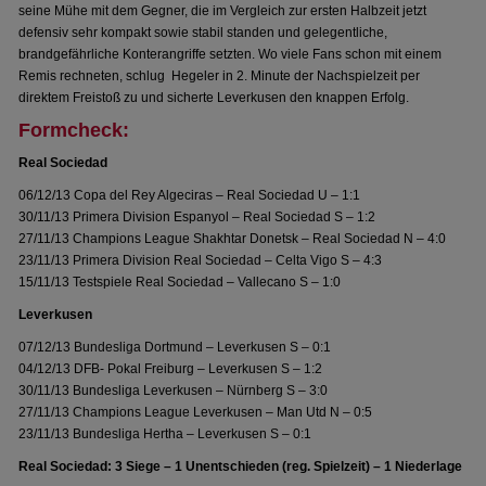
seine Mühe mit dem Gegner, die im Vergleich zur ersten Halbzeit jetzt
defensiv sehr kompakt sowie stabil standen und gelegentliche,
brandgefährliche Konterangriffe setzten. Wo viele Fans schon mit einem
Remis rechneten, schlug Hegeler in 2. Minute der Nachspielzeit per
direktem Freistoß zu und sicherte Leverkusen den knappen Erfolg.
Formcheck:
Real Sociedad
06/12/13 Copa del Rey Algeciras – Real Sociedad U – 1:1
30/11/13 Primera Division Espanyol – Real Sociedad S – 1:2
27/11/13 Champions League Shakhtar Donetsk – Real Sociedad N – 4:0
23/11/13 Primera Division Real Sociedad – Celta Vigo S – 4:3
15/11/13 Testspiele Real Sociedad – Vallecano S – 1:0
Leverkusen
07/12/13 Bundesliga Dortmund – Leverkusen S – 0:1
04/12/13 DFB- Pokal Freiburg – Leverkusen S – 1:2
30/11/13 Bundesliga Leverkusen – Nürnberg S – 3:0
27/11/13 Champions League Leverkusen – Man Utd N – 0:5
23/11/13 Bundesliga Hertha – Leverkusen S – 0:1
Real Sociedad: 3 Siege – 1 Unentschieden (reg. Spielzeit) – 1 Niederlage