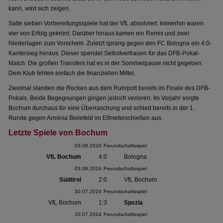
kann, wird sich zeigen.
Satte sieben Vorbereitungsspiele hat der VfL absolviert. Immerhin waren
vier von Erfolg gekrönt. Darüber hinaus kamen ein Remis und zwei
Niederlagen zum Vorschein. Zuletzt sprang gegen den FC Bologna ein 4:0-
Kantersieg heraus. Dieser spendet Selbstvertrauen für das DFB-Pokal-
Match. Die großen Transfers hat es in der Sommerpause nicht gegeben.
Dem Klub fehlen einfach die finanziellen Mittel.
Zweimal standen die Recken aus dem Ruhrpott bereits im Finale des DFB-
Pokals. Beide Begegnungen gingen jedoch verloren. Im Vorjahr sorgte
Bochum durchaus für eine Überraschung und schied bereits in der 1.
Runde gegen Arminia Bielefeld im Elfmeterschießen aus.
Letzte Spiele von Bochum
03.08.2024
Freundschaftsspiel
VfL Bochum
4:0
Bologna
03.08.2024
Freundschaftsspiel
Südtirol
2:0
VfL Bochum
30.07.2024
Freundschaftsspiel
VfL Bochum
1:3
Spezia
20.07.2024
Freundschaftsspiel