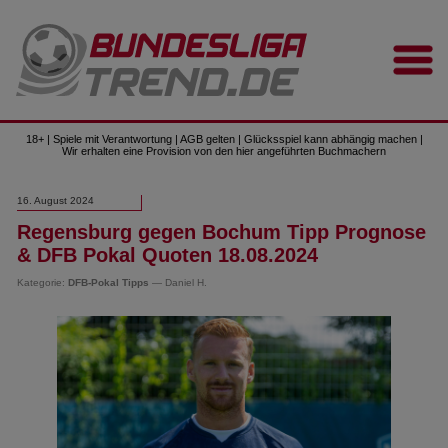
18+ | Spiele mit Verantwortung | AGB gelten | Glücksspiel kann abhängig machen |
Wir erhalten eine Provision von den hier angeführten Buchmachern
16. August 2024
Regensburg gegen Bochum Tipp Prognose
& DFB Pokal Quoten 18.08.2024
Kategorie:
DFB-Pokal Tipps
— Daniel H.