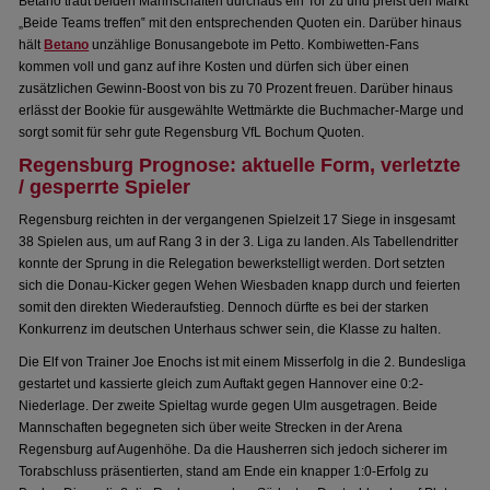
Betano traut beiden Mannschaften durchaus ein Tor zu und preist den Markt
„Beide Teams treffen‟ mit den entsprechenden Quoten ein. Darüber hinaus
hält
Betano
unzählige Bonusangebote im Petto. Kombiwetten-Fans
kommen voll und ganz auf ihre Kosten und dürfen sich über einen
zusätzlichen Gewinn-Boost von bis zu 70 Prozent freuen. Darüber hinaus
erlässt der Bookie für ausgewählte Wettmärkte die Buchmacher-Marge und
sorgt somit für sehr gute Regensburg VfL Bochum Quoten.
Regensburg Prognose: aktuelle Form, verletzte
/ gesperrte Spieler
Regensburg reichten in der vergangenen Spielzeit 17 Siege in insgesamt
38 Spielen aus, um auf Rang 3 in der 3. Liga zu landen. Als Tabellendritter
konnte der Sprung in die Relegation bewerkstelligt werden. Dort setzten
sich die Donau-Kicker gegen Wehen Wiesbaden knapp durch und feierten
somit den direkten Wiederaufstieg. Dennoch dürfte es bei der starken
Konkurrenz im deutschen Unterhaus schwer sein, die Klasse zu halten.
Die Elf von Trainer Joe Enochs ist mit einem Misserfolg in die 2. Bundesliga
gestartet und kassierte gleich zum Auftakt gegen Hannover eine 0:2-
Niederlage. Der zweite Spieltag wurde gegen Ulm ausgetragen. Beide
Mannschaften begegneten sich über weite Strecken in der Arena
Regensburg auf Augenhöhe. Da die Hausherren sich jedoch sicherer im
Torabschluss präsentierten, stand am Ende ein knapper 1:0-Erfolg zu