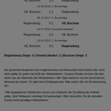
VfL Bochum
3:3
Regensburg
13.05.2018
2. Bundesliga
VfL Bochum
1:1
Regensburg
09.12.2017
2. Bundesliga
Regensburg
0:1
VfL Bochum
23.07.2016
Freundschaftsspiel
Regensburg
2:2
VfL Bochum
10.02.2013
2. Bundesliga
VfL Bochum
0:2
Regensburg
Regensburg Siege: 4 | Unentschieden: 3 | Bochum Siege: 3
Die genannten Angebote sind möglicherweise auf Neukunden beschränkt oder nicht
mehr gültig. Es gelten die AGB des Wettanbieters. Genaue Details ersehen Sie bitte
direkt aus der Webseite des Wettanbieters. Alle Tipps basieren auf der persönlichen
Meinung des Autors. Es gibt keine Erfolgsgarantie. Bitte wetten Sie mit Verantwortung.
18+
* Alle angegebenen Wettquoten waren zum Zeitpunkt der Erstellung des Artikels
gültig. Jede Wettquote unterliegt Schwankungen. Bitte überprüfen Sie die aktuellen
Quoten beim jeweiligen Wettanbieter!