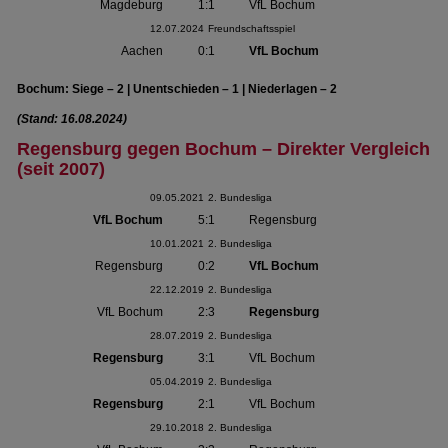
Magdeburg
1:1
VfL Bochum
12.07.2024
Freundschaftsspiel
Aachen
0:1
VfL Bochum
Bochum: Siege – 2 | Unentschieden – 1 | Niederlagen – 2
(Stand: 16.08.2024)
Regensburg gegen Bochum – Direkter Vergleich
(seit 2007)
09.05.2021
2. Bundesliga
VfL Bochum
5:1
Regensburg
10.01.2021
2. Bundesliga
Regensburg
0:2
VfL Bochum
22.12.2019
2. Bundesliga
VfL Bochum
2:3
Regensburg
28.07.2019
2. Bundesliga
Regensburg
3:1
VfL Bochum
05.04.2019
2. Bundesliga
Regensburg
2:1
VfL Bochum
29.10.2018
2. Bundesliga