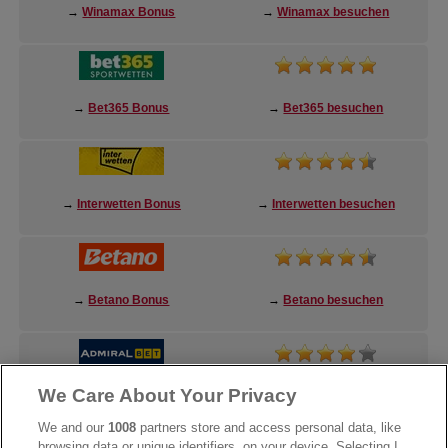
→
Winamax Bonus
→
Winamax besuchen
→
Bet365 Bonus
→
Bet365 besuchen
→
Interwetten Bonus
→
Interwetten besuchen
→
Betano Bonus
→
Betano besuchen
We Care About Your Privacy
→
AdmiralBet Bonus
→
AdmiralBet besuchen
We and our
1008
partners store and access personal data, like
browsing data or unique identifiers, on your device. Selecting I