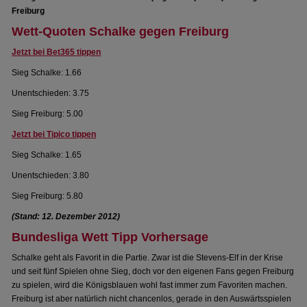
Freiburg
Wett-Quoten Schalke gegen Freiburg
Jetzt bei Bet365 tippen
Sieg Schalke: 1.66
Unentschieden: 3.75
Sieg Freiburg: 5.00
Jetzt bei Tipico tippen
Sieg Schalke: 1.65
Unentschieden: 3.80
Sieg Freiburg: 5.80
(Stand: 12. Dezember 2012)
Bundesliga Wett Tipp Vorhersage
Schalke geht als Favorit in die Partie. Zwar ist die Stevens-Elf in der Krise
und seit fünf Spielen ohne Sieg, doch vor den eigenen Fans gegen Freiburg
zu spielen, wird die Königsblauen wohl fast immer zum Favoriten machen.
Freiburg ist aber natürlich nicht chancenlos, gerade in den Auswärtsspielen