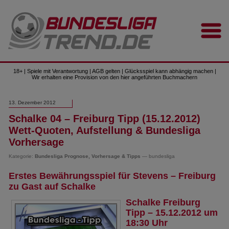
18+ | Spiele mit Verantwortung | AGB gelten | Glücksspiel kann abhängig machen |
Wir erhalten eine Provision von den hier angeführten Buchmachern
13. Dezember 2012
Schalke 04 – Freiburg Tipp (15.12.2012)
Wett-Quoten, Aufstellung & Bundesliga
Vorhersage
Kategorie:
Bundesliga Prognose, Vorhersage & Tipps
— bundesliga
Erstes Bewährungsspiel für Stevens – Freiburg
zu Gast auf Schalke
Schalke Freiburg
Tipp – 15.12.2012 um
18:30 Uhr