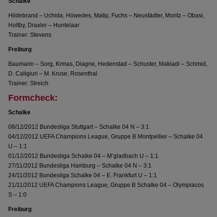
Schalke
Hildebrand – Uchida, Höwedes, Matip, Fuchs – Neustädter, Moritz – Obasi,
Holtby, Draxler – Huntelaar
Trainer: Stevens
Freiburg
Baumann – Sorg, Krmas, Diagne, Hedenstad – Schuster, Makiadi – Schmid,
D. Caligiuri – M. Kruse, Rosenthal
Trainer: Streich
Formcheck:
Schalke
08/12/2012 Bundesliga Stuttgart – Schalke 04 N – 3:1
04/12/2012 UEFA Champions League, Gruppe B Montpellier – Schalke 04
U – 1:1
01/12/2012 Bundesliga Schalke 04 – M’gladbach U – 1:1
27/11/2012 Bundesliga Hamburg – Schalke 04 N – 3:1
24/11/2012 Bundesliga Schalke 04 – E. Frankfurt U – 1:1
21/11/2012 UEFA Champions League, Gruppe B Schalke 04 – Olympiacos
S – 1:0
Freiburg