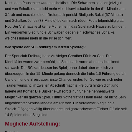
Nach dem Pausentee wurde es hektisch. Die Schwaben spielten jetzt gut
und von Schalke kam nicht mehr viel. Ibisevic staubte in der 61. Minute zum
3:1 ab und machte seinen Dreierpack perfekt. Stuttgarts Sakai (67.Minute)
und Schalkes Jones (73.Minute) bekam nach rüden Fouls folgerichtig glatt
Rot. Der VfB hatte jetzt keine Mühe mehr, das Spiel nach Hause zu bringen.
Ein verdienter Sieg für die Schwaben gegen ein schwaches Schalke,
welches immer mehr in die Krise schlittert.
Wie spielte der SC Freiburg am letzten Spieltag?
Der Sportclub Freiburg hatte Aufsteiger Greuther Fürth zu Gast. Die
Kleeblätter waren zwar bemüht, im Spiel nach vorne aber erschreckend
schwach. Der SC kam besser ins Spiel, ohne dabei aber wirklich zu
überzeugen. In der 15. Minute gelang dennoch die frühe 1:0 Führung durch
Caligiuri für die Breisgauer. Erste Chance, erstes Tor. So wie es sich jeder
Trainer wünscht. Im zweiten Abschnitt machte Freiburg hinten dicht und
lauerte auf Konter. Die Büskens-Elf sorgte nur für eine nennenswerte
Möglichkeit im ganzen Spiel. Fürths Nöthe traf das halb leere Tor nicht. Sein
abgefälschter Schuss landete am Pfosten. Ein verdienter Sieg für die
Streich-Elf gegen völlig überforderte und ganz schwache Fürther-Elf, die seit
14 Spielen ohne Sieg sind.
Mögliche Aufstellung: