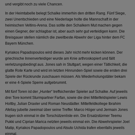
und vergibt noch zu viele Chancen.
In der Heimtabelle belegt Schalke immerhin den dritten Rang. Fünf Siege,
zwei Unentschieden und eine Niederlage holte die Mannschaft in der
heimischen Veltins-Arena. Das sollte den Schalkern Mut machen gegen
einen Gegner, der schlagbar ist, aber auch sehr gut verteidigen kann. Die
Breisgauer stellen nämlich die zweitbeste Abwehr der Liga hinter dem FC
Bayern München.
Kyriakos Papadopoulos wird dieses Jahr nicht mehr kicken können. Der
griechische Innenverteidiger wurde am Knie arthroskopiert und fällt
verletzungsbedingt aus. Jones sah in Stuttgart, wegen einer Tätlichkeit, die
glatte Rote Karte und wird im letzten Hinrunden-Spiel sowie die ersten drei
Spiele der Rückrunde zuschauen müssen. Als Wiederholungstäter bekam
er eine 4-Spiele Sperre aufgebrummt.
Mit fünf Toren ist der „Hunter“ treffsicherster Spieler auf Schalke. Auf jeweils
drei Tore kommt Sturmpartner Farfan, sowie die drei Mittelfeldspieler Lewis
Holtby, Julian Draxler und Roman Neustädter. Mittelfeldkollege Ibrahim
Afellay jubelte zweimal über seine Treffer. Marco Höger und Jermain Jones
trugen sich einmal in die Torschützenliste ein. Die Ersatzstürmer Teemu
Pukki und Ciprian Marica netzten jeweils einmal ein. Die Abwehrspieler Joel
Matip, Kyriakos Papadopoulos und Atsuto Uchida trafen ebenfalls jeweils
einmal.