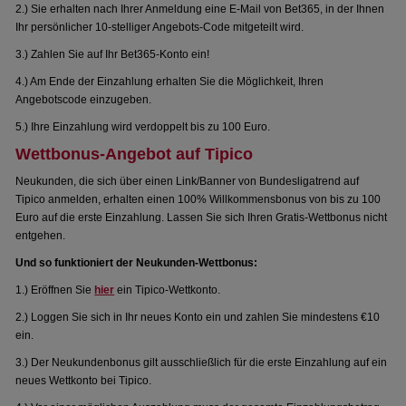
2.) Sie erhalten nach Ihrer Anmeldung eine E-Mail von Bet365, in der Ihnen
Ihr persönlicher 10-stelliger Angebots-Code mitgeteilt wird.
3.) Zahlen Sie auf Ihr Bet365-Konto ein!
4.) Am Ende der Einzahlung erhalten Sie die Möglichkeit, Ihren
Angebotscode einzugeben.
5.) Ihre Einzahlung wird verdoppelt bis zu 100 Euro.
Wettbonus-Angebot auf Tipico
Neukunden, die sich über einen Link/Banner von Bundesligatrend auf
Tipico anmelden, erhalten einen 100% Willkommensbonus von bis zu 100
Euro auf die erste Einzahlung. Lassen Sie sich Ihren Gratis-Wettbonus nicht
entgehen.
Und so funktioniert der Neukunden-Wettbonus:
1.) Eröffnen Sie
hier
ein Tipico-Wettkonto.
2.) Loggen Sie sich in Ihr neues Konto ein und zahlen Sie mindestens €10
ein.
3.) Der Neukundenbonus gilt ausschließlich für die erste Einzahlung auf ein
neues Wettkonto bei Tipico.