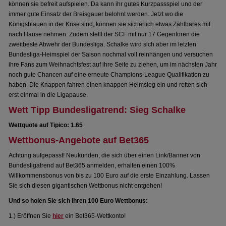
können sie befreit aufspielen. Da kann ihr gutes Kurzpassspiel und der
immer gute Einsatz der Breisgauer belohnt werden. Jetzt wo die
Königsblauen in der Krise sind, können sie sicherlich etwas Zählbares mit
nach Hause nehmen. Zudem stellt der SCF mit nur 17 Gegentoren die
zweitbeste Abwehr der Bundesliga. Schalke wird sich aber im letzten
Bundesliga-Heimspiel der Saison nochmal voll reinhängen und versuchen
ihre Fans zum Weihnachtsfest auf ihre Seite zu ziehen, um im nächsten Jahr
noch gute Chancen auf eine erneute Champions-League Qualifikation zu
haben. Die Knappen fahren einen knappen Heimsieg ein und retten sich
erst einmal in die Ligapause.
Wett Tipp Bundesligatrend: Sieg Schalke
Wettquote auf Tipico: 1.65
Wettbonus-Angebote auf Bet365
Achtung aufgepasst! Neukunden, die sich über einen Link/Banner von
Bundesligatrend auf Bet365 anmelden, erhalten einen 100%
Willkommensbonus von bis zu 100 Euro auf die erste Einzahlung. Lassen
Sie sich diesen gigantischen Wettbonus nicht entgehen!
Und so holen Sie sich Ihren 100 Euro Wettbonus:
1.) Eröffnen Sie
hier
ein Bet365-Wettkonto!