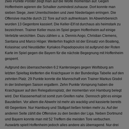
zwei Punkte Polster zeigt man auf die Wölfe momentan auf. Gegen
Hoffenheim agieren die Schalker zumindest zuhause. Dort konnte man
sieben Siege, zwei Unentschieden und zwei Niederlagen erringen. Die
Offensive machte durch 22 Tore auf sich aufmerksam. Im Abwehrbereich
wurden 13 Gegentore kassiert. Die Keller-Elf ist durchaus als heimstark zu
bezeichnen. Trainer Keller muss im Spiel gegen Hoffenheim auf einige
Verletzte verzichten. Dazu zählen u. a. Dennis Aogo, Christian Clemens,
Santana und Marco Höger. Weiterhin fraglich ist der Einsatz von Boateng,
Kolasinac und Neustädter. Kyriakos Papadopoulos ist aufgrund der Roten
Karte im Spiel gegen die Bayern für die nächste Begegnung mit Hoffenheim
gesperrt.
Aufgrund des überraschenden 6:2 Kantersieges gegen Wolfsburg am
letzten Spieltag kletterten die Kraichgauer in der Bundesliga Tabelle auf den
zehnten Platz. 29 Punkte konnte die Mannschaft von Trainer Markus Gisdol
in der bisherigen Saison ergattern. Zehn Punkte Vorsprung haben die
Kraichgauer auf den Relegationsplatz, der momentan von Hamburg belegt
wird. Der Klassenerhalt ist somit zum Greifen nahe. Dennoch gibt es einige
Baustellen. Vor allem die Abwehr ist mehr als wacklig und kassierte bereits
48 Gegentore. Nur Hamburg und Stuttgart ließen hinten mehr zu. Auf der
anderen Seite zählt die Offensive zu den besten der Liga. Neben Dortmund
und Bayern konnte man mit 52 Treffern die meisten Tore verbuchen.
Auswärts spielt Hoffenheim jedoch alles andere als überragend. Nur drei