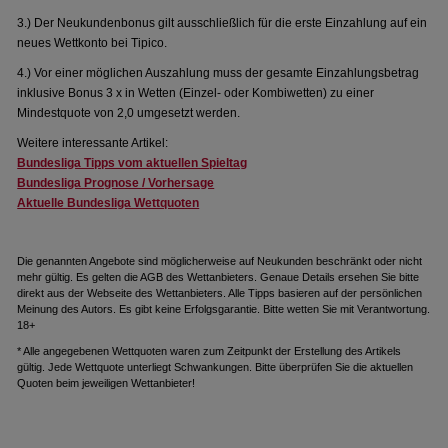
3.) Der Neukundenbonus gilt ausschließlich für die erste Einzahlung auf ein
neues Wettkonto bei Tipico.
4.) Vor einer möglichen Auszahlung muss der gesamte Einzahlungsbetrag
inklusive Bonus 3 x in Wetten (Einzel- oder Kombiwetten) zu einer
Mindestquote von 2,0 umgesetzt werden.
Weitere interessante Artikel:
Bundesliga Tipps vom aktuellen Spieltag
Bundesliga Prognose / Vorhersage
Aktuelle Bundesliga Wettquoten
Die genannten Angebote sind möglicherweise auf Neukunden beschränkt oder nicht
mehr gültig. Es gelten die AGB des Wettanbieters. Genaue Details ersehen Sie bitte
direkt aus der Webseite des Wettanbieters. Alle Tipps basieren auf der persönlichen
Meinung des Autors. Es gibt keine Erfolgsgarantie. Bitte wetten Sie mit Verantwortung.
18+
* Alle angegebenen Wettquoten waren zum Zeitpunkt der Erstellung des Artikels
gültig. Jede Wettquote unterliegt Schwankungen. Bitte überprüfen Sie die aktuellen
Quoten beim jeweiligen Wettanbieter!