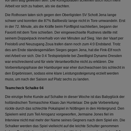
vor dem Bug gewesen sein. Die Königsblauen scheinen doch noch mehr
Arbeit vor sich zu haben, als sie dachten.
Die Rothosen taten sich gegen den Oberligisten SV Schott Jena lange
schwer und konnten die 87% Ballbesitz lange nicht in Tore umwandeln. Erst
in der 72. Minute, als die Kräfte beim Fünftligist nachließen, begann der
Favorit mit dem Tore schießen. Der eingewechselte Rudnevs stellte mit
seinem Doppelpack innerhalb von vier Minuten auf Sieg. Van der Vaart per
Freistoß und Neuzugang Zoua trafen dann noch zum 4:0 Endstand. Trotz
des am Ende standesgemäßen Sieges gegen Jena, hat die Fink-Elf noch
viel Arbeit vor sich. Die 0:4 Testspielpleite bei Zweitligist Dynamo Dresden
war erschreckend und für viele Verantwortliche nicht zu erklären. Die
Vorbereitungsphase der Hamburger war eher durchwachsen bis schlecht in
den Ergebnissen, sodass eine klare Leistungssteigerung erzielt werden
muss, um nach der Saison auf Platz sechs zu landen.
Teamcheck Schalke 04
Die einzige frohe Kunde auf Schalke in dieser Woche ist das Babyglück der
holländischen Tormaschine Klaas-Jan Huntelaar. Die gute Vorbereitung
rückte durch das schlechte Pokalspiel in Nöttingen in den Hintergrund. Den
Spielern wird zum Teil Arroganz vorgeworfen, Jermaine Jones fiel im
Interview nicht mal mehr der Name seines Gegners nach dem Spiel ein. Die
Schalker werden das Spiel vielleicht auf die leichte Schulter genommen