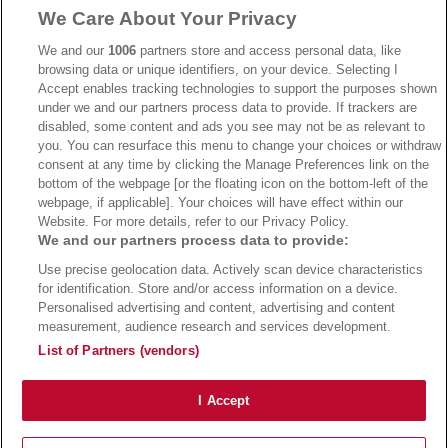
We Care About Your Privacy
→
AdmiralBet Bonus
→
AdmiralBet besuchen
We and our
1006
partners store and access personal data, like
browsing data or unique identifiers, on your device. Selecting I
Accept enables tracking technologies to support the purposes shown
under we and our partners process data to provide. If trackers are
→
Bwin Bonus
→
Bwin besuchen
disabled, some content and ads you see may not be as relevant to
you. You can resurface this menu to change your choices or withdraw
consent at any time by clicking the Manage Preferences link on the
bottom of the webpage [or the floating icon on the bottom-left of the
webpage, if applicable]. Your choices will have effect within our
Website. For more details, refer to our Privacy Policy.
We and our partners process data to provide:
Use precise geolocation data. Actively scan device characteristics
for identification. Store and/or access information on a device.
Personalised advertising and content, advertising and content
measurement, audience research and services development.
Suchtrisiken, Glücksspiel kann süchtig machen - Hilfe finden Sie auf
buwei.de
List of Partners (vendors)
Alle Anbieter auf dieser Webseite sind offiziell in Deutschland
lizenziert
und
werden von der
Gemeinsamen Glücksspielbehörde der Länder
reguliert
Copyright 2002-2026
Bundesligatrend Fussball Bundesliga Tipps
- 18+ Spiele mit
I Accept
Verantwortung!
Impressum
|
Datenschutz
|
Cookie Richtlinie