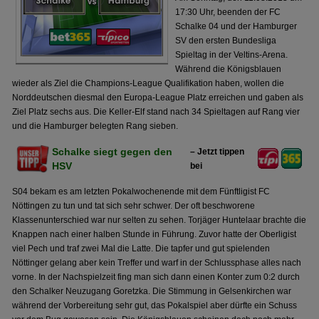
17:30 Uhr, beenden der FC
Schalke 04 und der Hamburger
SV den ersten Bundesliga
Spieltag in der Veltins-Arena.
Während die Königsblauen
wieder als Ziel die Champions-League Qualifikation haben, wollen die
Norddeutschen diesmal den Europa-League Platz erreichen und gaben als
Ziel Platz sechs aus. Die Keller-Elf stand nach 34 Spieltagen auf Rang vier
und die Hamburger belegten Rang sieben.
Schalke siegt gegen den
– Jetzt tippen
HSV
bei
S04 bekam es am letzten Pokalwochenende mit dem Fünftligist FC
Nöttingen zu tun und tat sich sehr schwer. Der oft beschworene
Klassenunterschied war nur selten zu sehen. Torjäger Huntelaar brachte die
Knappen nach einer halben Stunde in Führung. Zuvor hatte der Oberligist
viel Pech und traf zwei Mal die Latte. Die tapfer und gut spielenden
Nöttinger gelang aber kein Treffer und warf in der Schlussphase alles nach
vorne. In der Nachspielzeit fing man sich dann einen Konter zum 0:2 durch
den Schalker Neuzugang Goretzka. Die Stimmung in Gelsenkirchen war
während der Vorbereitung sehr gut, das Pokalspiel aber dürfte ein Schuss