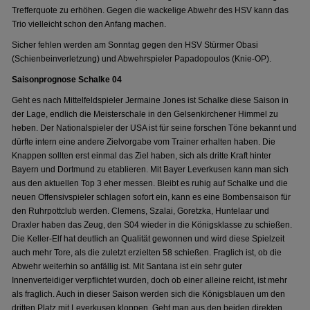
Trefferquote zu erhöhen. Gegen die wackelige Abwehr des HSV kann das
Trio vielleicht schon den Anfang machen.
Sicher fehlen werden am Sonntag gegen den HSV Stürmer Obasi
(Schienbeinverletzung) und Abwehrspieler Papadopoulos (Knie-OP).
Saisonprognose Schalke 04
Geht es nach Mittelfeldspieler Jermaine Jones ist Schalke diese Saison in
der Lage, endlich die Meisterschale in den Gelsenkirchener Himmel zu
heben. Der Nationalspieler der USA ist für seine forschen Töne bekannt und
dürfte intern eine andere Zielvorgabe vom Trainer erhalten haben. Die
Knappen sollten erst einmal das Ziel haben, sich als dritte Kraft hinter
Bayern und Dortmund zu etablieren. Mit Bayer Leverkusen kann man sich
aus den aktuellen Top 3 eher messen. Bleibt es ruhig auf Schalke und die
neuen Offensivspieler schlagen sofort ein, kann es eine Bombensaison für
den Ruhrpottclub werden. Clemens, Szalai, Goretzka, Huntelaar und
Draxler haben das Zeug, den S04 wieder in die Königsklasse zu schießen.
Die Keller-Elf hat deutlich an Qualität gewonnen und wird diese Spielzeit
auch mehr Tore, als die zuletzt erzielten 58 schießen. Fraglich ist, ob die
Abwehr weiterhin so anfällig ist. Mit Santana ist ein sehr guter
Innenverteidiger verpflichtet wurden, doch ob einer alleine reicht, ist mehr
als fraglich. Auch in dieser Saison werden sich die Königsblauen um den
dritten Platz mit Leverkusen kloppen. Geht man aus den beiden direkten