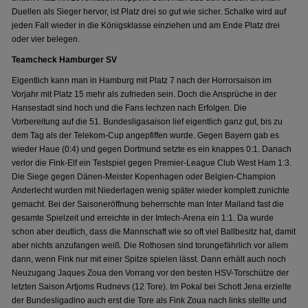
Duellen als Sieger hervor, ist Platz drei so gut wie sicher. Schalke wird auf
jeden Fall wieder in die Königsklasse einziehen und am Ende Platz drei
oder vier belegen.
Teamcheck Hamburger SV
Eigentlich kann man in Hamburg mit Platz 7 nach der Horrorsaison im
Vorjahr mit Platz 15 mehr als zufrieden sein. Doch die Ansprüche in der
Hansestadt sind hoch und die Fans lechzen nach Erfolgen. Die
Vorbereitung auf die 51. Bundesligasaison lief eigentlich ganz gut, bis zu
dem Tag als der Telekom-Cup angepfiffen wurde. Gegen Bayern gab es
wieder Haue (0:4) und gegen Dortmund setzte es ein knappes 0:1. Danach
verlor die Fink-Elf ein Testspiel gegen Premier-League Club West Ham 1:3.
Die Siege gegen Dänen-Meister Kopenhagen oder Belgien-Champion
Anderlecht wurden mit Niederlagen wenig später wieder komplett zunichte
gemacht. Bei der Saisoneröffnung beherrschte man Inter Mailand fast die
gesamte Spielzeit und erreichte in der Imtech-Arena ein 1:1. Da wurde
schon aber deutlich, dass die Mannschaft wie so oft viel Ballbesitz hat, damit
aber nichts anzufangen weiß. Die Rothosen sind torungefährlich vor allem
dann, wenn Fink nur mit einer Spitze spielen lässt. Dann erhält auch noch
Neuzugang Jaques Zoua den Vorrang vor den besten HSV-Torschütze der
letzten Saison Artjoms Rudnevs (12 Tore). Im Pokal bei Schott Jena erzielte
der Bundesligadino auch erst die Tore als Fink Zoua nach links stellte und