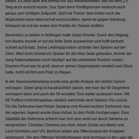
haben. Es zählt aber erst einmal nur das Weiterkommen, das mit dem 2:0
Sieg auch erreicht wurde. Das Spiel beim Fünftligist kam vielleicht auch
genau zum richtigen Zeitpunkt. Jetzt hat Trainer Jens Keller noch die
Möglichkeit seine Mannschaft wachzurütteln, damit sie gegen Hamburg
hellwach ist und die ersten drei Punkte der Saison einfährt.
Besonders zu leiden in Nöttingen hatte Julian Draxler. Durch den Abgang
von Bastos musste er auf die linke Seite ausweichen und hofft deshalb
schnell auf Ersatz. Seine Lieblingsposition ist hinter den Spitzen auf der
Zehn. Wird nicht schnell ein Spieler für die linke Seite gefunden, könnte der
Jung-Nationalspieler noch häufiger auf die unbeliebte Position rücken.
Draxlers Frust war so groß, dass er seinen Gegenspieler umstieß und Glück
hatte, nicht mit Rot vom Platz zu fliegen.
In der Saisonvorbereitung wurde eine große Analyse der letzten Saison
vollzogen. Dabei ging ist hauptsächlich darum, wie man die 50 Gegentore
verringern kann und auch die 58 erzielten Tore weiter ausbauen kann. Mit
58 Treffern hinkt Königsblau nämlich weit hinter dem Spitzen-Trio zurück.
Für die Defensive kam Felipe Santana vom Reviernachbar Dortmund. Aus
der eigenen Jugend wurde Kaan Ayhan zu den Profis hochgezogen. Eine
Stabilität der Defensive scheint man sich also wohl nur durch Santana zu
versprechen. Christian Clemens aus Köln, Adam Szalai aus Mainz und
Leon Goretzka vom VFL Bochum sollen das Offensivspiel der Knappen
verbessern. Die drei Offensiv-Verpflichtungen sind durchaus in der Lage die