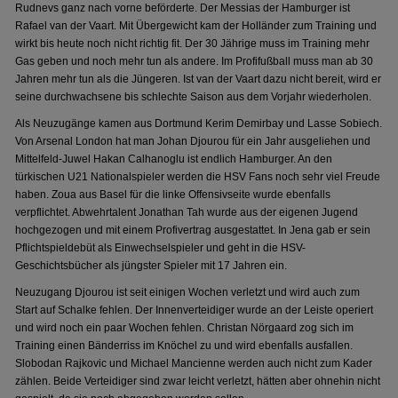
Rudnevs ganz nach vorne beförderte. Der Messias der Hamburger ist
Rafael van der Vaart. Mit Übergewicht kam der Holländer zum Training und
wirkt bis heute noch nicht richtig fit. Der 30 Jährige muss im Training mehr
Gas geben und noch mehr tun als andere. Im Profifußball muss man ab 30
Jahren mehr tun als die Jüngeren. Ist van der Vaart dazu nicht bereit, wird er
seine durchwachsene bis schlechte Saison aus dem Vorjahr wiederholen.
Als Neuzugänge kamen aus Dortmund Kerim Demirbay und Lasse Sobiech.
Von Arsenal London hat man Johan Djourou für ein Jahr ausgeliehen und
Mittelfeld-Juwel Hakan Calhanoglu ist endlich Hamburger. An den
türkischen U21 Nationalspieler werden die HSV Fans noch sehr viel Freude
haben. Zoua aus Basel für die linke Offensivseite wurde ebenfalls
verpflichtet. Abwehrtalent Jonathan Tah wurde aus der eigenen Jugend
hochgezogen und mit einem Profivertrag ausgestattet. In Jena gab er sein
Pflichtspieldebüt als Einwechselspieler und geht in die HSV-
Geschichtsbücher als jüngster Spieler mit 17 Jahren ein.
Neuzugang Djourou ist seit einigen Wochen verletzt und wird auch zum
Start auf Schalke fehlen. Der Innenverteidiger wurde an der Leiste operiert
und wird noch ein paar Wochen fehlen. Christan Nörgaard zog sich im
Training einen Bänderriss im Knöchel zu und wird ebenfalls ausfallen.
Slobodan Rajkovic und Michael Mancienne werden auch nicht zum Kader
zählen. Beide Verteidiger sind zwar leicht verletzt, hätten aber ohnehin nicht