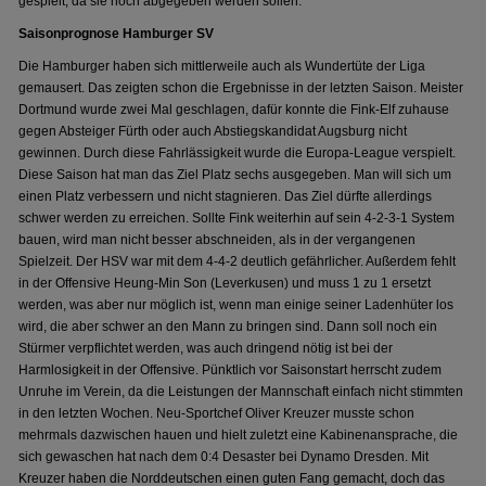
gespielt, da sie noch abgegeben werden sollen.
Saisonprognose Hamburger SV
Die Hamburger haben sich mittlerweile auch als Wundertüte der Liga
gemausert. Das zeigten schon die Ergebnisse in der letzten Saison. Meister
Dortmund wurde zwei Mal geschlagen, dafür konnte die Fink-Elf zuhause
gegen Absteiger Fürth oder auch Abstiegskandidat Augsburg nicht
gewinnen. Durch diese Fahrlässigkeit wurde die Europa-League verspielt.
Diese Saison hat man das Ziel Platz sechs ausgegeben. Man will sich um
einen Platz verbessern und nicht stagnieren. Das Ziel dürfte allerdings
schwer werden zu erreichen. Sollte Fink weiterhin auf sein 4-2-3-1 System
bauen, wird man nicht besser abschneiden, als in der vergangenen
Spielzeit. Der HSV war mit dem 4-4-2 deutlich gefährlicher. Außerdem fehlt
in der Offensive Heung-Min Son (Leverkusen) und muss 1 zu 1 ersetzt
werden, was aber nur möglich ist, wenn man einige seiner Ladenhüter los
wird, die aber schwer an den Mann zu bringen sind. Dann soll noch ein
Stürmer verpflichtet werden, was auch dringend nötig ist bei der
Harmlosigkeit in der Offensive. Pünktlich vor Saisonstart herrscht zudem
Unruhe im Verein, da die Leistungen der Mannschaft einfach nicht stimmten
in den letzten Wochen. Neu-Sportchef Oliver Kreuzer musste schon
mehrmals dazwischen hauen und hielt zuletzt eine Kabinenansprache, die
sich gewaschen hat nach dem 0:4 Desaster bei Dynamo Dresden. Mit
Kreuzer haben die Norddeutschen einen guten Fang gemacht, doch das