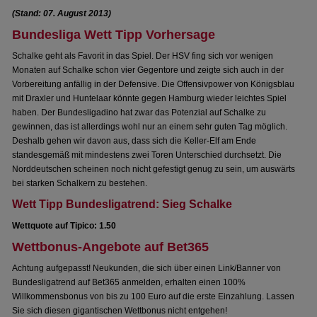
(Stand: 07. August 2013)
Bundesliga Wett Tipp Vorhersage
Schalke geht als Favorit in das Spiel. Der HSV fing sich vor wenigen
Monaten auf Schalke schon vier Gegentore und zeigte sich auch in der
Vorbereitung anfällig in der Defensive. Die Offensivpower von Königsblau
mit Draxler und Huntelaar könnte gegen Hamburg wieder leichtes Spiel
haben. Der Bundesligadino hat zwar das Potenzial auf Schalke zu
gewinnen, das ist allerdings wohl nur an einem sehr guten Tag möglich.
Deshalb gehen wir davon aus, dass sich die Keller-Elf am Ende
standesgemäß mit mindestens zwei Toren Unterschied durchsetzt. Die
Norddeutschen scheinen noch nicht gefestigt genug zu sein, um auswärts
bei starken Schalkern zu bestehen.
Wett Tipp Bundesligatrend: Sieg Schalke
Wettquote auf Tipico: 1.50
Wettbonus-Angebote auf Bet365
Achtung aufgepasst! Neukunden, die sich über einen Link/Banner von
Bundesligatrend auf Bet365 anmelden, erhalten einen 100%
Willkommensbonus von bis zu 100 Euro auf die erste Einzahlung. Lassen
Sie sich diesen gigantischen Wettbonus nicht entgehen!