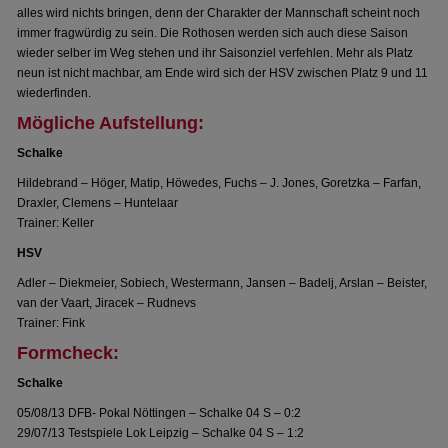
alles wird nichts bringen, denn der Charakter der Mannschaft scheint noch
immer fragwürdig zu sein. Die Rothosen werden sich auch diese Saison
wieder selber im Weg stehen und ihr Saisonziel verfehlen. Mehr als Platz
neun ist nicht machbar, am Ende wird sich der HSV zwischen Platz 9 und 11
wiederfinden.
Mögliche Aufstellung:
Schalke
Hildebrand – Höger, Matip, Höwedes, Fuchs – J. Jones, Goretzka – Farfan,
Draxler, Clemens – Huntelaar
Trainer: Keller
HSV
Adler – Diekmeier, Sobiech, Westermann, Jansen – Badelj, Arslan – Beister,
van der Vaart, Jiracek – Rudnevs
Trainer: Fink
Formcheck:
Schalke
05/08/13 DFB- Pokal Nöttingen – Schalke 04 S – 0:2
29/07/13 Testspiele Lok Leipzig – Schalke 04 S – 1:2