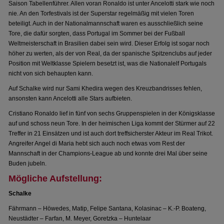
Saison Tabellenführer. Allen voran Ronaldo ist unter Ancelotti stark wie noch
nie. An den Torfestivals ist der Superstar regelmäßig mit vielen Toren
beteiligt. Auch in der Nationalmannschaft waren es ausschließlich seine
Tore, die dafür sorgten, dass Portugal im Sommer bei der Fußball
Weltmeisterschaft in Brasilien dabei sein wird. Dieser Erfolg ist sogar noch
höher zu werten, als der von Real, da der spanische Spitzenclubs auf jeder
Position mit Weltklasse Spielern besetzt ist, was die Nationalelf Portugals
nicht von sich behaupten kann.
Auf Schalke wird nur Sami Khedira wegen des Kreuzbandrisses fehlen,
ansonsten kann Ancelotti alle Stars aufbieten.
Cristiano Ronaldo lief in fünf von sechs Gruppenspielen in der Königsklasse
auf und schoss neun Tore. In der heimischen Liga kommt der Stürmer auf 22
Treffer in 21 Einsätzen und ist auch dort treffsicherster Akteur im Real Trikot.
Angreifer Angel di Maria hebt sich auch noch etwas vom Rest der
Mannschaft in der Champions-League ab und konnte drei Mal über seine
Buden jubeln.
Mögliche Aufstellung:
Schalke
Fährmann – Höwedes, Matip, Felipe Santana, Kolasinac – K.-P. Boateng,
Neustädter – Farfan, M. Meyer, Goretzka – Huntelaar