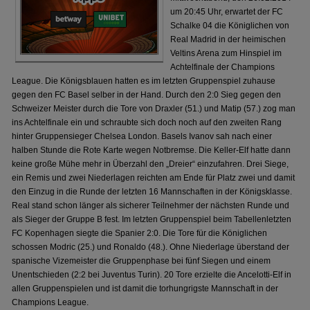
um 20:45 Uhr, erwartet der FC
Schalke 04 die Königlichen von
Real Madrid in der heimischen
Veltins Arena zum Hinspiel im
Achtelfinale der Champions
League. Die Königsblauen hatten es im letzten Gruppenspiel zuhause
gegen den FC Basel selber in der Hand. Durch den 2:0 Sieg gegen den
Schweizer Meister durch die Tore von Draxler (51.) und Matip (57.) zog man
ins Achtelfinale ein und schraubte sich doch noch auf den zweiten Rang
hinter Gruppensieger Chelsea London. Basels Ivanov sah nach einer
halben Stunde die Rote Karte wegen Notbremse. Die Keller-Elf hatte dann
keine große Mühe mehr in Überzahl den „Dreier“ einzufahren. Drei Siege,
ein Remis und zwei Niederlagen reichten am Ende für Platz zwei und damit
den Einzug in die Runde der letzten 16 Mannschaften in der Königsklasse.
Real stand schon länger als sicherer Teilnehmer der nächsten Runde und
als Sieger der Gruppe B fest. Im letzten Gruppenspiel beim Tabellenletzten
FC Kopenhagen siegte die Spanier 2:0. Die Tore für die Königlichen
schossen Modric (25.) und Ronaldo (48.). Ohne Niederlage überstand der
spanische Vizemeister die Gruppenphase bei fünf Siegen und einem
Unentschieden (2:2 bei Juventus Turin). 20 Tore erzielte die Ancelotti-Elf in
allen Gruppenspielen und ist damit die torhungrigste Mannschaft in der
Champions League.