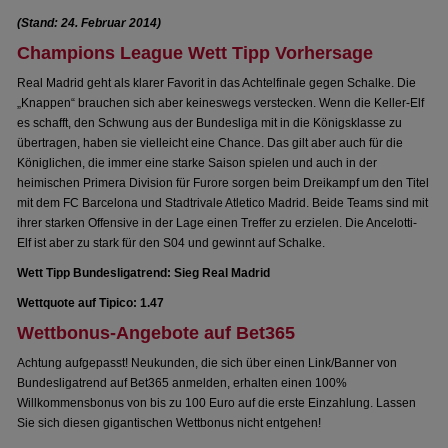
(Stand: 24. Februar 2014)
Champions League Wett Tipp Vorhersage
Real Madrid geht als klarer Favorit in das Achtelfinale gegen Schalke. Die
„Knappen“ brauchen sich aber keineswegs verstecken. Wenn die Keller-Elf
es schafft, den Schwung aus der Bundesliga mit in die Königsklasse zu
übertragen, haben sie vielleicht eine Chance. Das gilt aber auch für die
Königlichen, die immer eine starke Saison spielen und auch in der
heimischen Primera Division für Furore sorgen beim Dreikampf um den Titel
mit dem FC Barcelona und Stadtrivale Atletico Madrid. Beide Teams sind mit
ihrer starken Offensive in der Lage einen Treffer zu erzielen. Die Ancelotti-
Elf ist aber zu stark für den S04 und gewinnt auf Schalke.
Wett Tipp Bundesligatrend: Sieg Real Madrid
Wettquote auf Tipico: 1.47
Wettbonus-Angebote auf Bet365
Achtung aufgepasst! Neukunden, die sich über einen Link/Banner von
Bundesligatrend auf Bet365 anmelden, erhalten einen 100%
Willkommensbonus von bis zu 100 Euro auf die erste Einzahlung. Lassen
Sie sich diesen gigantischen Wettbonus nicht entgehen!