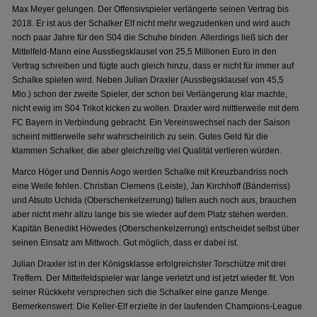
Max Meyer gelungen. Der Offensivspieler verlängerte seinen Vertrag bis
2018. Er ist aus der Schalker Elf nicht mehr wegzudenken und wird auch
noch paar Jahre für den S04 die Schuhe binden. Allerdings ließ sich der
Mittelfeld-Mann eine Ausstiegsklausel von 25,5 Millionen Euro in den
Vertrag schreiben und fügte auch gleich hinzu, dass er nicht für immer auf
Schalke spielen wird. Neben Julian Draxler (Ausstiegsklausel von 45,5
Mio.) schon der zweite Spieler, der schon bei Verlängerung klar machte,
nicht ewig im S04 Trikot kicken zu wollen. Draxler wird mittlerweile mit dem
FC Bayern in Verbindung gebracht. Ein Vereinswechsel nach der Saison
scheint mittlerweile sehr wahrscheinlich zu sein. Gutes Geld für die
klammen Schalker, die aber gleichzeitig viel Qualität verlieren würden.
Marco Höger und Dennis Aogo werden Schalke mit Kreuzbandriss noch
eine Weile fehlen. Christian Clemens (Leiste), Jan Kirchhoff (Bänderriss)
und Atsuto Uchida (Oberschenkelzerrung) fallen auch noch aus, brauchen
aber nicht mehr allzu lange bis sie wieder auf dem Platz stehen werden.
Kapitän Benedikt Höwedes (Oberschenkelzerrung) entscheidet selbst über
seinen Einsatz am Mittwoch. Gut möglich, dass er dabei ist.
Julian Draxler ist in der Königsklasse erfolgreichster Torschütze mit drei
Treffern. Der Mittelfeldspieler war lange verletzt und ist jetzt wieder fit. Von
seiner Rückkehr versprechen sich die Schalker eine ganze Menge.
Bemerkenswert: Die Keller-Elf erzielte in der laufenden Champions-League