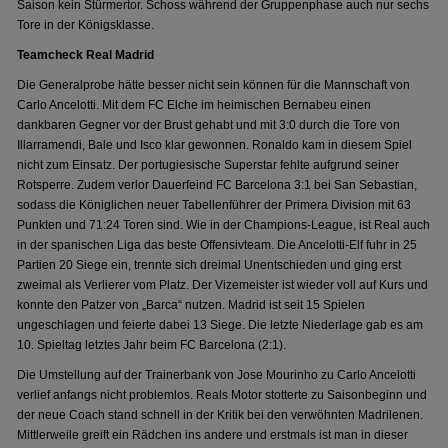
Saison kein Stürmertor. Schoss während der Gruppenphase auch nur sechs
Tore in der Königsklasse.
Teamcheck Real Madrid
Die Generalprobe hätte besser nicht sein können für die Mannschaft von
Carlo Ancelotti. Mit dem FC Elche im heimischen Bernabeu einen
dankbaren Gegner vor der Brust gehabt und mit 3:0 durch die Tore von
Illarramendi, Bale und Isco klar gewonnen. Ronaldo kam in diesem Spiel
nicht zum Einsatz. Der portugiesische Superstar fehlte aufgrund seiner
Rotsperre. Zudem verlor Dauerfeind FC Barcelona 3:1 bei San Sebastian,
sodass die Königlichen neuer Tabellenführer der Primera Division mit 63
Punkten und 71:24 Toren sind. Wie in der Champions-League, ist Real auch
in der spanischen Liga das beste Offensivteam. Die Ancelotti-Elf fuhr in 25
Partien 20 Siege ein, trennte sich dreimal Unentschieden und ging erst
zweimal als Verlierer vom Platz. Der Vizemeister ist wieder voll auf Kurs und
konnte den Patzer von „Barca“ nutzen. Madrid ist seit 15 Spielen
ungeschlagen und feierte dabei 13 Siege. Die letzte Niederlage gab es am
10. Spieltag letztes Jahr beim FC Barcelona (2:1).
Die Umstellung auf der Trainerbank von Jose Mourinho zu Carlo Ancelotti
verlief anfangs nicht problemlos. Reals Motor stotterte zu Saisonbeginn und
der neue Coach stand schnell in der Kritik bei den verwöhnten Madrilenen.
Mittlerweile greift ein Rädchen ins andere und erstmals ist man in dieser