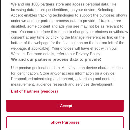
We and our
1006
partners store and access personal data, like
browsing data or unique identifiers, on your device. Selecting I
Accept enables tracking technologies to support the purposes shown
under we and our partners process data to provide. If trackers are
→
Bwin Bonus
→
Bwin besuchen
disabled, some content and ads you see may not be as relevant to
you. You can resurface this menu to change your choices or withdraw
consent at any time by clicking the Manage Preferences link on the
bottom of the webpage [or the floating icon on the bottom-left of the
webpage, if applicable]. Your choices will have effect within our
Website. For more details, refer to our Privacy Policy.
We and our partners process data to provide:
Use precise geolocation data. Actively scan device characteristics
for identification. Store and/or access information on a device.
Personalised advertising and content, advertising and content
measurement, audience research and services development.
Suchtrisiken, Glücksspiel kann süchtig machen - Hilfe finden Sie auf
buwei.de
List of Partners (vendors)
Alle Anbieter auf dieser Webseite sind offiziell in Deutschland
lizenziert
und
werden von der
Gemeinsamen Glücksspielbehörde der Länder
reguliert
Copyright 2002-2026
Bundesligatrend Fussball Bundesliga Tipps
- 18+ Spiele mit
I Accept
Verantwortung!
Impressum
|
Datenschutz
|
Cookie Richtlinie
Show Purposes
Bundesliga Tipps
Bundesliga Quoten
Wettanbieter
Sportwetten Bonus
Vergleich