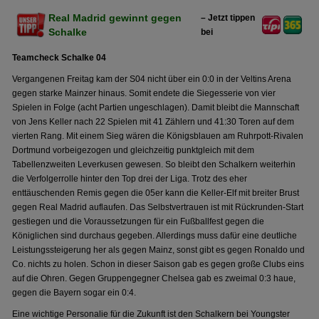
Real Madrid gewinnt gegen
– Jetzt tippen
Schalke
bei
Teamcheck Schalke 04
Vergangenen Freitag kam der S04 nicht über ein 0:0 in der Veltins Arena
gegen starke Mainzer hinaus. Somit endete die Siegesserie von vier
Spielen in Folge (acht Partien ungeschlagen). Damit bleibt die Mannschaft
von Jens Keller nach 22 Spielen mit 41 Zählern und 41:30 Toren auf dem
vierten Rang. Mit einem Sieg wären die Königsblauen am Ruhrpott-Rivalen
Dortmund vorbeigezogen und gleichzeitig punktgleich mit dem
Tabellenzweiten Leverkusen gewesen. So bleibt den Schalkern weiterhin
die Verfolgerrolle hinter den Top drei der Liga. Trotz des eher
enttäuschenden Remis gegen die 05er kann die Keller-Elf mit breiter Brust
gegen Real Madrid auflaufen. Das Selbstvertrauen ist mit Rückrunden-Start
gestiegen und die Voraussetzungen für ein Fußballfest gegen die
Königlichen sind durchaus gegeben. Allerdings muss dafür eine deutliche
Leistungssteigerung her als gegen Mainz, sonst gibt es gegen Ronaldo und
Co. nichts zu holen. Schon in dieser Saison gab es gegen große Clubs eins
auf die Ohren. Gegen Gruppengegner Chelsea gab es zweimal 0:3 haue,
gegen die Bayern sogar ein 0:4.
Eine wichtige Personalie für die Zukunft ist den Schalkern bei Youngster