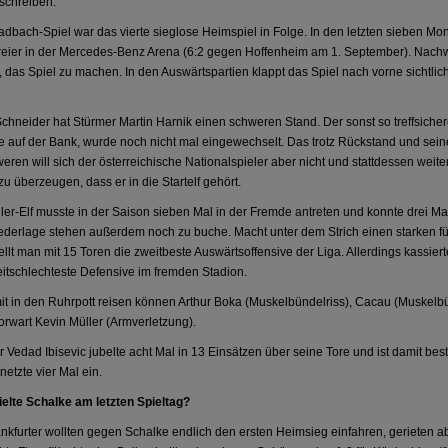
schreiben.
adbach-Spiel war das vierte sieglose Heimspiel in Folge. In den letzten sieben Mo
eier in der Mercedes-Benz Arena (6:2 gegen Hoffenheim am 1. September). Nachwei
, das Spiel zu machen. In den Auswärtspartien klappt das Spiel nach vorne sichtl
Schneider hat Stürmer Martin Harnik einen schweren Stand. Der sonst so treffsic
ge auf der Bank, wurde noch nicht mal eingewechselt. Das trotz Rückstand und sei
ren will sich der österreichische Nationalspieler aber nicht und stattdessen wei
u überzeugen, dass er in die Startelf gehört.
ler-Elf musste in der Saison sieben Mal in der Fremde antreten und konnte drei M
iederlage stehen außerdem noch zu buche. Macht unter dem Strich einen starken fü
llt man mit 15 Toren die zweitbeste Auswärtsoffensive der Liga. Allerdings kassier
eitschlechteste Defensive im fremden Stadion.
mit in den Ruhrpott reisen können Arthur Boka (Muskelbündelriss), Cacau (Muskel
orwart Kevin Müller (Armverletzung).
 Vedad Ibisevic jubelte acht Mal in 13 Einsätzen über seine Tore und ist damit best
etzte vier Mal ein.
ielte Schalke am letzten Spieltag?
nkfurter wollten gegen Schalke endlich den ersten Heimsieg einfahren, gerieten a