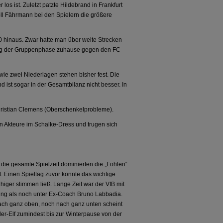
s ist. Zuletzt patzte Hildebrand in Frankfurt
l Fährmann bei den Spielern die größere
0 hinaus. Zwar hatte man über weite Strecken
ieltag der Gruppenphase zuhause gegen den FC
ie zwei Niederlagen stehen bisher fest. Die
d ist sogar in der Gesamtbilanz nicht besser. In
Christian Clemens (Oberschenkelprobleme).
en Akteure im Schalke-Dress und trugen sich
e gesamte Spielzeit dominierten die „Fohlen“
 Einen Spieltag zuvor konnte das wichtige
ger stimmen ließ. Lange Zeit war der VfB mit
ung als noch unter Ex-Coach Bruno Labbadia.
ach ganz oben, noch nach ganz unten scheint
er-Elf zumindest bis zur Winterpause von der