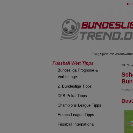
Bun
18+ | Spiele mit Verantwort
Fussball Wett Tipps
28. Nov
Bundesliga Prognose &
Scha
Vorhersage
Bun
2. Bundesliga Tipps
Kategor
DFB-Pokal Tipps
Best
Champions League Tipps
Europa League Tipps
Fussball International