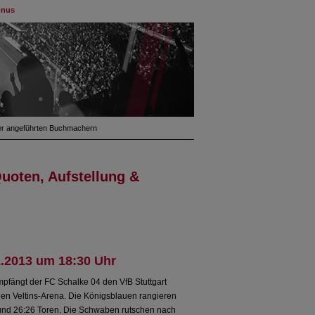
onus
hier angeführten Buchmachern
Quoten, Aufstellung &
1.2013 um 18:30 Uhr
pfängt der FC Schalke 04 den VfB Stuttgart
hen Veltins-Arena. Die Königsblauen rangieren
 und 26:26 Toren. Die Schwaben rutschen nach