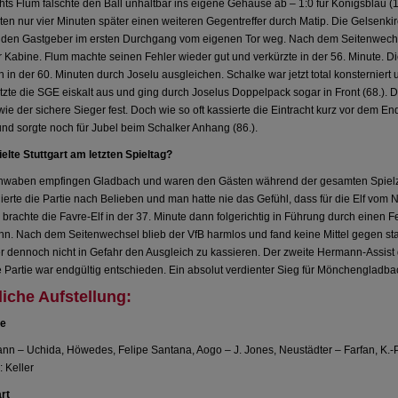
chts Flum fälschte den Ball unhaltbar ins eigene Gehäuse ab – 1:0 für Königsblau 
ten nur vier Minuten später einen weiteren Gegentreffer durch Matip. Die Gelsenkir
n den Gastgeber im ersten Durchgang vom eigenen Tor weg. Nach dem Seitenwechs
 Kabine. Flum machte seinen Fehler wieder gut und verkürzte in der 56. Minute. Di
 in der 60. Minuten durch Joselu ausgleichen. Schalke war jetzt total konsterniert
tzte die SGE eiskalt aus und ging durch Joselus Doppelpack sogar in Front (68.).
ie der sichere Sieger fest. Doch wie so oft kassierte die Eintracht kurz vor dem 
und sorgte noch für Jubel beim Schalker Anhang (86.).
elte Stuttgart am letzten Spieltag?
hwaben empfingen Gladbach und waren den Gästen während der gesamten Spielzeit
lierte die Partie nach Belieben und man hatte nie das Gefühl, dass für die Elf vom
 brachte die Favre-Elf in der 37. Minute dann folgerichtig in Führung durch eine
. Nach dem Seitenwechsel blieb der VfB harmlos und fand keine Mittel gegen stark
ber dennoch nicht in Gefahr den Ausgleich zu kassieren. Der zweite Hermann-Assist
e Partie war endgültig entschieden. Ein absolut verdienter Sieg für Mönchengladb
iche Aufstellung:
ke
nn – Uchida, Höwedes, Felipe Santana, Aogo – J. Jones, Neustädter – Farfan, K.-P
: Keller
rt