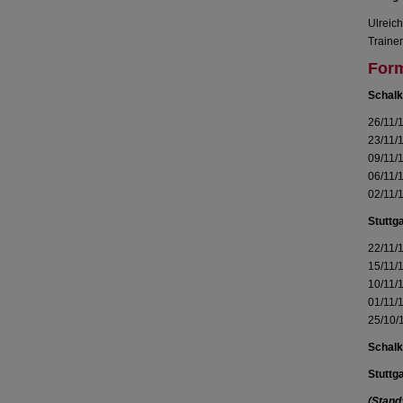
Ulreich
Traine
For
Schal
26/11/
23/11/1
09/11/
06/11/
02/11/
Stuttga
22/11/
15/11/
10/11/1
01/11/
25/10/
Schalk
Stuttga
(Stand