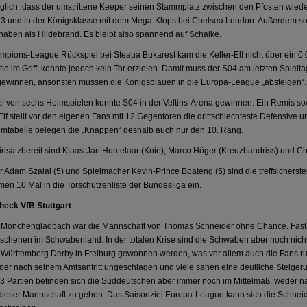
lich, dass der umstrittene Keeper seinen Stammplatz zwischen den Pfosten wieder lo
:3 und in der Königsklasse mit dem Mega-Klops bei Chelsea London. Außerdem sol
haben als Hildebrand. Es bleibt also spannend auf Schalke.
mpions-League Rückspiel bei Steaua Bukarest kam die Keller-Elf nicht über ein 0:
rtie im Griff, konnte jedoch kein Tor erzielen. Damit muss der S04 am letzten Sp
gewinnen, ansonsten müssen die Königsblauen in die Europa-League „absteigen“.
rei von sechs Heimspielen konnte S04 in der Veltins-Arena gewinnen. Ein Remis sow
Elf stellt vor den eigenen Fans mit 12 Gegentoren die drittschlechteste Defensive un
imtabelle belegen die „Knappen“ deshalb auch nur den 10. Rang.
einsatzbereit sind Klaas-Jan Huntelaar (Knie), Marco Höger (Kreuzbandriss) und 
 Adam Szalai (5) und Spielmacher Kevin-Prince Boateng (5) sind die treffsicherst
en 10 Mal in die Torschützenliste der Bundesliga ein.
eck VfB Stuttgart
Mönchengladbach war die Mannschaft von Thomas Schneider ohne Chance. Fast di
schehen im Schwabenland. In der totalen Krise sind die Schwaben aber noch nicht.
Württemberg Derby in Freiburg gewonnen werden, was vor allem auch die Fans ruhi
der nach seinem Amtsantritt ungeschlagen und viele sahen eine deutliche Steiger
3 Partien befinden sich die Süddeutschen aber immer noch im Mittelmaß, weder n
 dieser Mannschaft zu gehen. Das Saisonziel Europa-League kann sich die Schneid