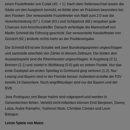
einen Foulelfmeter von Colak (45. + 1). Nach dem Seitenwechsel waren die
Gäste um den Ausgleich bemüht, es fehlte aber an Präzision besonders bei
den Flanken. Der verwandelte Foulelfmeter von Malli zum 2:0 war die
Vorentscheidung (57.). Colak (63.) und Schipplock (68.) vergaben gute
Chancen zum Anschlusstreffer. Danach verteidigte die Mannschaft von
Martin Schmidt die Führung geschickt. Der verwandelte Handelfmeter von
Gondorf (92.) änderte nichts mehr an der Punktevergabe.
Die Schmidt-Elf ist wie Schalke seit zwei Bundesligaspielen ungeschlagen
und sammelte ebenfalls vier Zähler in diesem Zeitraum. Die letzten drei
Auswärtsspiele sind die Rheinhessen ungeschlagen. In Augsburg (3:1),
Bremen (2:1) und zuletzt in Wolfsburg (0:0) gab es sieben Punkte. Nur das
erste Gastspiel am ersten Spieltag in Dortmund ging verloren (1:2). Nur
Leipzig und Bayern sind in der Fremde besser. Außerdem erzielte der FSV
bereits 14 Saisontore. Noch angriffslustiger sind nur die Bayern und der
BVB.
Jose Rodriguez und Besar Halimi sind rotgesperrt und werden in
Gelsenkirchen fehlen. Verletzt nicht mitwirken können Emil Bergreen, Danny
Latza, Andre Ramalho, Yoshinori Muto, Christian Clemes und Leon
Balogun.
Letzte Spiele von Mainz