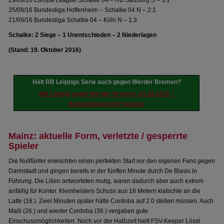
29/09/16 Europa League Schalke 04 – RB Salzburg S – 3:1
25/09/16 Bundesliga Hoffenheim – Schalke 04 N – 2:1
21/09/16 Bundesliga Schalke 04 – Köln N – 1:3
Schalke: 2 Siege – 1 Unentschieden – 2 Niederlagen
(Stand: 19. Oktober 2016)
Hält RB Leipzigs Serie auch gegen Werder Bremen?
RB Leipzig gegen Werder Bremen, 23.10.2016 –
Bundesligatrend Prognose
Mainz: aktuelle Form, verletzte / gesperrte
Spieler
Die Nullfünfer erwischten einen perfekten Start vor den eigenen Fans gegen
Darmstadt und gingen bereits in der fünften Minute durch De Blasis in
Führung. Die Lilien antworteten mutig, waren dadurch aber auch extrem
anfällig für Konter. Kleinheislers Schuss aus 18 Metern klatschte an die
Latte (18.). Zwei Minuten später hätte Cordoba auf 2:0 stellen müssen. Auch
Malli (26.) und wieder Cordoba (36.) vergaben gute
Einschussmöglichkeiten. Noch vor der Halbzeit hielt FSV-Keeper Lössl