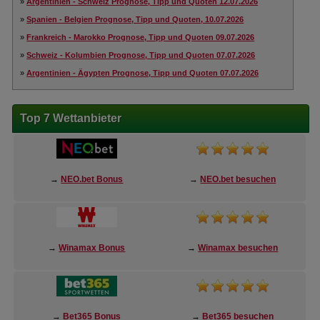
»
Argentinien - Schweiz Prognose, Tipp und Quoten 12.07.2026
»
Spanien - Belgien Prognose, Tipp und Quoten, 10.07.2026
»
Frankreich - Marokko Prognose, Tipp und Quoten 09.07.2026
»
Schweiz - Kolumbien Prognose, Tipp und Quoten 07.07.2026
»
Argentinien - Ägypten Prognose, Tipp und Quoten 07.07.2026
Top 7 Wettanbieter
→
NEO.bet Bonus
→
NEO.bet besuchen
→
Winamax Bonus
→
Winamax besuchen
→
Bet365 Bonus
→
Bet365 besuchen