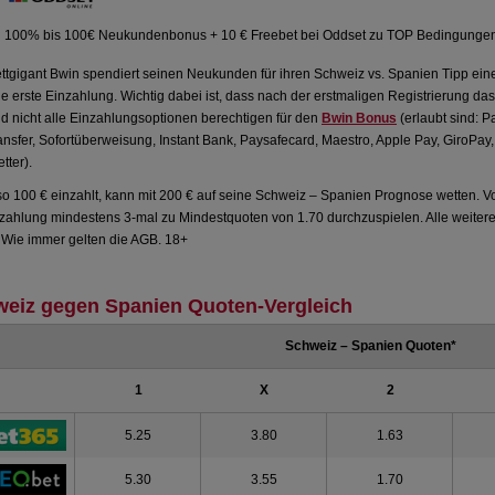
100% bis 100€ Neukundenbonus + 10 € Freebet bei Oddset zu TOP Bedingunge
ttgigant Bwin spendiert seinen Neukunden für ihren Schweiz vs. Spanien Tipp ei
e erste Einzahlung. Wichtig dabei ist, dass nach der erstmaligen Registrierung das n
nd nicht alle Einzahlungsoptionen berechtigen für den
Bwin Bonus
(erlaubt sind: P
ansfer, Sofortüberweisung, Instant Bank, Paysafecard, Maestro, Apple Pay, GiroPay
tter).
so 100 € einzahlt, kann mit 200 € auf seine Schweiz – Spanien Prognose wetten. V
zahlung mindestens 3-mal zu Mindestquoten von 1.70 durchzuspielen. Alle weiteren
. Wie immer gelten die AGB. 18+
eiz gegen Spanien Quoten-Vergleich
Schweiz – Spanien Quoten*
1
X
2
5.25
3.80
1.63
5.30
3.55
1.70