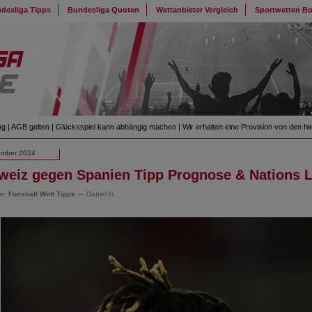
desliga Tipps
Bundesliga Quoten
Wettanbieter Vergleich
Sportwetten B
ung | AGB gelten | Glücksspiel kann abhängig machen | Wir erhalten eine Provision von den 
ember 2024
weiz gegen Spanien Tipp Prognose & Nations 
ie:
Fussball Wett Tipps
— Daniel H.