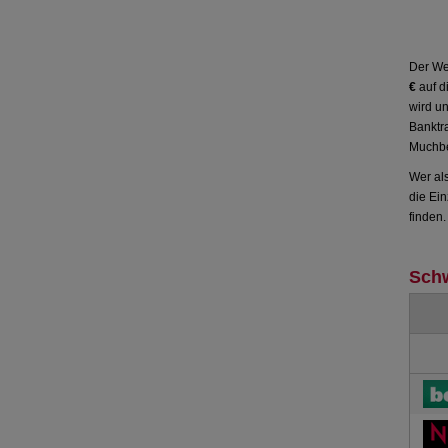
Der We
€
auf di
wird u
Banktr
Muchbe
Wer al
die Ein
finden
Schw