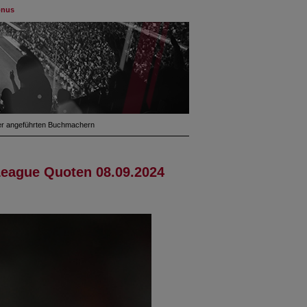
onus
hier angeführten Buchmachern
League Quoten 08.09.2024