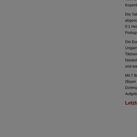
Kopenh
Die Yak
abgesch
0:1 He
Portug
Die Eu
Ungarn
Titelve
Nieder
und wa
Mit 7 
(Bayer
Dortmu
Aufgeb
Letz