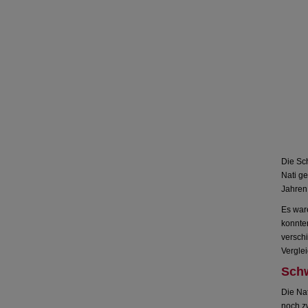
Die Sc
Nati g
Jahren 
Es ware
konnten
versch
Vergle
Schw
Die Na
noch zw