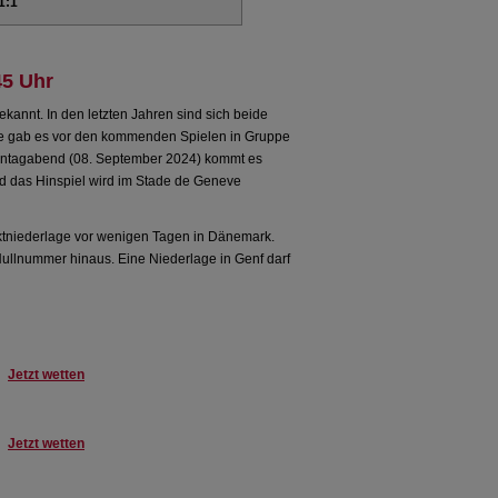
1:1
45 Uhr
kannt. In den letzten Jahren sind sich beide
gue gab es vor den kommenden Spielen in Gruppe
nntagabend (08. September 2024) kommt es
d das Hinspiel wird im Stade de Geneve
ktniederlage vor wenigen Tagen in Dänemark.
Nullnummer hinaus. Eine Niederlage in Genf darf
Jetzt wetten
Jetzt wetten