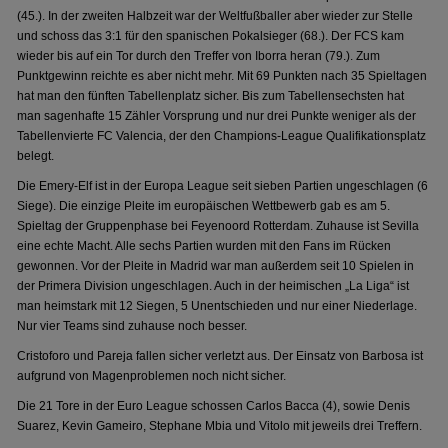
(45.). In der zweiten Halbzeit war der Weltfußballer aber wieder zur Stelle
und schoss das 3:1 für den spanischen Pokalsieger (68.). Der FCS kam
wieder bis auf ein Tor durch den Treffer von Iborra heran (79.). Zum
Punktgewinn reichte es aber nicht mehr. Mit 69 Punkten nach 35 Spieltagen
hat man den fünften Tabellenplatz sicher. Bis zum Tabellensechsten hat
man sagenhafte 15 Zähler Vorsprung und nur drei Punkte weniger als der
Tabellenvierte FC Valencia, der den Champions-League Qualifikationsplatz
belegt.
Die Emery-Elf ist in der Europa League seit sieben Partien ungeschlagen (6
Siege). Die einzige Pleite im europäischen Wettbewerb gab es am 5.
Spieltag der Gruppenphase bei Feyenoord Rotterdam. Zuhause ist Sevilla
eine echte Macht. Alle sechs Partien wurden mit den Fans im Rücken
gewonnen. Vor der Pleite in Madrid war man außerdem seit 10 Spielen in
der Primera Division ungeschlagen. Auch in der heimischen „La Liga“ ist
man heimstark mit 12 Siegen, 5 Unentschieden und nur einer Niederlage.
Nur vier Teams sind zuhause noch besser.
Cristoforo und Pareja fallen sicher verletzt aus. Der Einsatz von Barbosa ist
aufgrund von Magenproblemen noch nicht sicher.
Die 21 Tore in der Euro League schossen Carlos Bacca (4), sowie Denis
Suarez, Kevin Gameiro, Stephane Mbia und Vitolo mit jeweils drei Treffern.