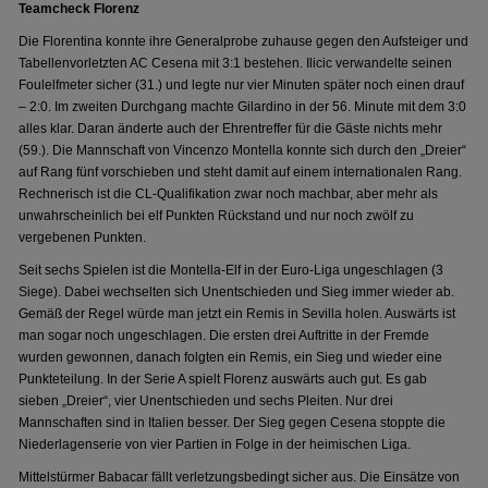
Teamcheck Florenz
Die Florentina konnte ihre Generalprobe zuhause gegen den Aufsteiger und
Tabellenvorletzten AC Cesena mit 3:1 bestehen. Ilicic verwandelte seinen
Foulelfmeter sicher (31.) und legte nur vier Minuten später noch einen drauf
– 2:0. Im zweiten Durchgang machte Gilardino in der 56. Minute mit dem 3:0
alles klar. Daran änderte auch der Ehrentreffer für die Gäste nichts mehr
(59.). Die Mannschaft von Vincenzo Montella konnte sich durch den „Dreier“
auf Rang fünf vorschieben und steht damit auf einem internationalen Rang.
Rechnerisch ist die CL-Qualifikation zwar noch machbar, aber mehr als
unwahrscheinlich bei elf Punkten Rückstand und nur noch zwölf zu
vergebenen Punkten.
Seit sechs Spielen ist die Montella-Elf in der Euro-Liga ungeschlagen (3
Siege). Dabei wechselten sich Unentschieden und Sieg immer wieder ab.
Gemäß der Regel würde man jetzt ein Remis in Sevilla holen. Auswärts ist
man sogar noch ungeschlagen. Die ersten drei Auftritte in der Fremde
wurden gewonnen, danach folgten ein Remis, ein Sieg und wieder eine
Punkteteilung. In der Serie A spielt Florenz auswärts auch gut. Es gab
sieben „Dreier“, vier Unentschieden und sechs Pleiten. Nur drei
Mannschaften sind in Italien besser. Der Sieg gegen Cesena stoppte die
Niederlagenserie von vier Partien in Folge in der heimischen Liga.
Mittelstürmer Babacar fällt verletzungsbedingt sicher aus. Die Einsätze von