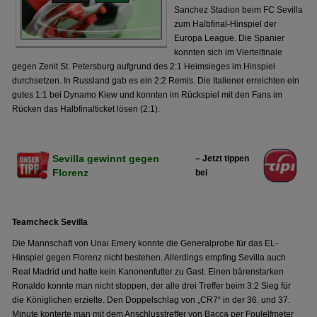
Sanchez Stadion beim FC Sevilla
zum Halbfinal-Hinspiel der
Europa League. Die Spanier
konnten sich im Viertelfinale
gegen Zenit St. Petersburg aufgrund des 2:1 Heimsieges im Hinspiel
durchsetzen. In Russland gab es ein 2:2 Remis. Die Italiener erreichten ein
gutes 1:1 bei Dynamo Kiew und konnten im Rückspiel mit den Fans im
Rücken das Halbfinalticket lösen (2:1).
Sevilla gewinnt gegen
– Jetzt tippen
Florenz
bei
Teamcheck Sevilla
Die Mannschaft von Unai Emery konnte die Generalprobe für das EL-
Hinspiel gegen Florenz nicht bestehen. Allerdings empfing Sevilla auch
Real Madrid und hatte kein Kanonenfutter zu Gast. Einen bärenstarken
Ronaldo konnte man nicht stoppen, der alle drei Treffer beim 3:2 Sieg für
die Königlichen erzielte. Den Doppelschlag von „CR7“ in der 36. und 37.
Minute konterte man mit dem Anschlusstreffer von Bacca per Foulelfmeter