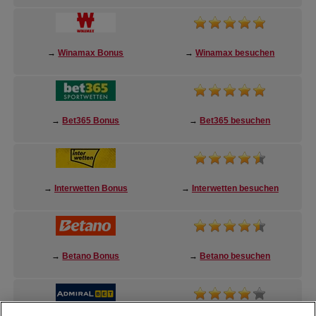
→
Winamax Bonus
→
Winamax besuchen
→
Bet365 Bonus
→
Bet365 besuchen
→
Interwetten Bonus
→
Interwetten besuchen
→
Betano Bonus
→
Betano besuchen