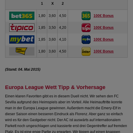
1
X
2
1,80
3,60
4,50
100€ Bonus
1,85
3,50
4,20
100€ Bonus
1,85
3,60
4,10
100€ Bonus
1,80
3,60
4,50
100€ Bonus
(Stand: 04. Mai 2015)
Europa League Wett Tipp & Vorhersage
Einen klaren Favoriten gibt es in diesem Duell nicht. Wir sehen den FC
Sevilla aufgrund des Heimspiels aber im Vorteil. Alle Heimauftritte konnte
man in der Europa League gewinnen. Außerdem macht die Emery-Elf in
dieser Saison einen besseren Eindruck als Florenz. Aber ganz so einfach
wird es für den Gastgeber nicht. Der AC ist auswärts auf internationalem
Parkett noch ungeschlagen und kassierte erst drei Gegentreffer auf fremden
Platz. Es ist eine enge Partie zu erwarten. Wir tippen auf einen knappen