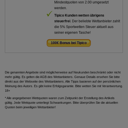
Mindestquoten von 2.00 umgesetzt
werden.
Tipico Kunden wetten übrigens
steuerfrei
. Der beliebte Wettanbieter zahlt
die 5% Sportwetten Steuer aktuell aus
seiner eigenen Tasche!
100€ Bonus bei Tipico
.
Die genannten Angebote sind möglicherweise auf Neukunden beschränkt oder nicht
mehr gültig. Es gelten die AGB des Wettanbieters. Genaue Details ersehen Sie bitte
direkt aus der Webseite des Wettanbieters. Alle Tipps basieren auf der persönlichen
Meinung des Autors. Es gibt keine Erfolgsgarantie. Bitte wetten Sie mit Verantwortung.
18+
* Alle angegebenen Wettquoten waren zum Zeitpunkt der Erstellung des Artikels
gültig. Jede Wettquote unterliegt Schwankungen. Bitte überprüfen Sie die aktuellen
Quoten beim jeweiligen Wettanbieter!