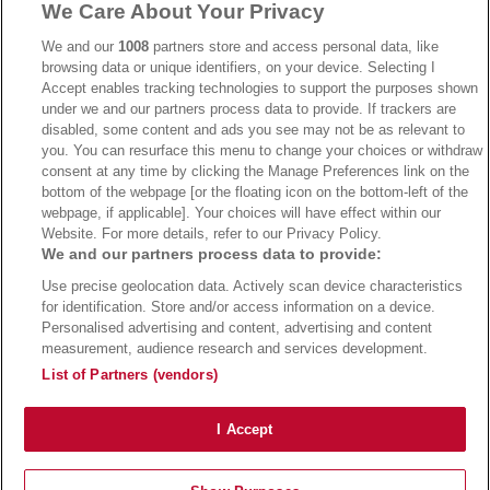
We Care About Your Privacy
→
AdmiralBet Bonus
→
AdmiralBet besuchen
We and our
1008
partners store and access personal data, like
browsing data or unique identifiers, on your device. Selecting I
Accept enables tracking technologies to support the purposes shown
under we and our partners process data to provide. If trackers are
→
Bwin Bonus
→
Bwin besuchen
disabled, some content and ads you see may not be as relevant to
you. You can resurface this menu to change your choices or withdraw
consent at any time by clicking the Manage Preferences link on the
bottom of the webpage [or the floating icon on the bottom-left of the
webpage, if applicable]. Your choices will have effect within our
Website. For more details, refer to our Privacy Policy.
We and our partners process data to provide:
Use precise geolocation data. Actively scan device characteristics
for identification. Store and/or access information on a device.
Personalised advertising and content, advertising and content
measurement, audience research and services development.
Suchtrisiken, Glücksspiel kann süchtig machen - Hilfe finden Sie auf
buwei.de
List of Partners (vendors)
Alle Anbieter auf dieser Webseite sind offiziell in Deutschland
lizenziert
und
werden von der
Gemeinsamen Glücksspielbehörde der Länder
reguliert
Copyright 2002-2026
Bundesligatrend Fussball Bundesliga Tipps
- 18+ Spiele mit
I Accept
Verantwortung!
Impressum
|
Datenschutz
|
Cookie Richtlinie