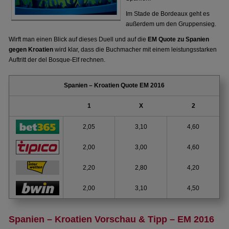
Im Stade de Bordeaux geht es
außerdem um den Gruppensieg.
Wirft man einen Blick auf dieses Duell und auf die
EM Quote zu Spanien
gegen Kroatien
wird klar, dass die Buchmacher mit einem leistungsstarken
Auftritt der del Bosque-Elf rechnen.
Spanien – Kroatien Quote EM 2016
1
X
2
2,05
3,10
4,60
2,00
3,00
4,60
2,20
2,80
4,20
2,00
3,10
4,50
Spanien – Kroatien Vorschau & Tipp – EM 2016