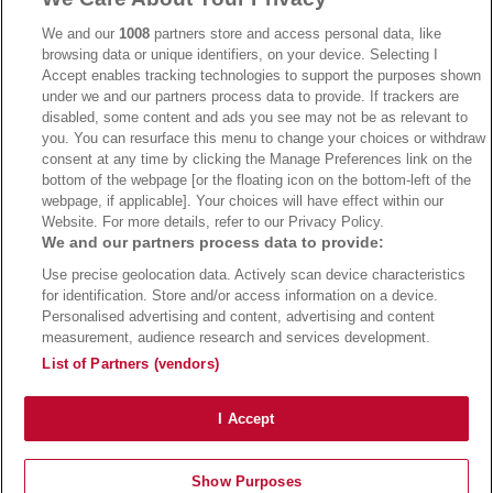
We and our
1008
partners store and access personal data, like
browsing data or unique identifiers, on your device. Selecting I
Accept enables tracking technologies to support the purposes shown
under we and our partners process data to provide. If trackers are
→
Bwin Bonus
→
Bwin besuchen
disabled, some content and ads you see may not be as relevant to
you. You can resurface this menu to change your choices or withdraw
consent at any time by clicking the Manage Preferences link on the
bottom of the webpage [or the floating icon on the bottom-left of the
webpage, if applicable]. Your choices will have effect within our
Website. For more details, refer to our Privacy Policy.
We and our partners process data to provide:
Use precise geolocation data. Actively scan device characteristics
for identification. Store and/or access information on a device.
Personalised advertising and content, advertising and content
measurement, audience research and services development.
Suchtrisiken, Glücksspiel kann süchtig machen - Hilfe finden Sie auf
buwei.de
List of Partners (vendors)
Alle Anbieter auf dieser Webseite sind offiziell in Deutschland
lizenziert
und
werden von der
Gemeinsamen Glücksspielbehörde der Länder
reguliert
Copyright 2002-2026
Bundesligatrend Fussball Bundesliga Tipps
- 18+ Spiele mit
I Accept
Verantwortung!
Impressum
|
Datenschutz
|
Cookie Richtlinie
Show Purposes