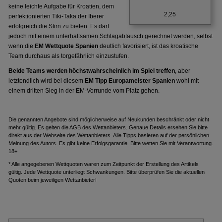
keine leichte Aufgabe für Kroatien, dem
2,25
perfektionierten Tiki-Taka der Iberer
erfolgreich die Stirn zu bieten. Es darf
jedoch mit einem unterhaltsamen Schlagabtausch gerechnet werden, selbst
wenn die
EM Wettquote Spanien
deutlich favorisiert, ist das kroatische
Team durchaus als torgefährlich einzustufen.
Beide Teams werden höchstwahrscheinlich im Spiel treffen
, aber
letztendlich wird bei diesem
EM Tipp Europameister Spanien
wohl mit
einem dritten Sieg in der EM-Vorrunde vom Platz gehen.
Die genannten Angebote sind möglicherweise auf Neukunden beschränkt oder nicht
mehr gültig. Es gelten die AGB des Wettanbieters. Genaue Details ersehen Sie bitte
direkt aus der Webseite des Wettanbieters. Alle Tipps basieren auf der persönlichen
Meinung des Autors. Es gibt keine Erfolgsgarantie. Bitte wetten Sie mit Verantwortung.
18+
* Alle angegebenen Wettquoten waren zum Zeitpunkt der Erstellung des Artikels
gültig. Jede Wettquote unterliegt Schwankungen. Bitte überprüfen Sie die aktuellen
Quoten beim jeweiligen Wettanbieter!