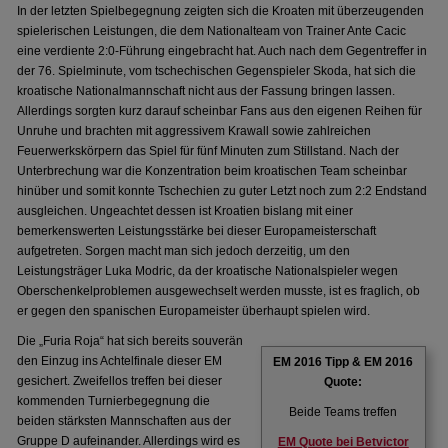
In der letzten Spielbegegnung zeigten sich die Kroaten mit überzeugenden
spielerischen Leistungen, die dem Nationalteam von Trainer Ante Cacic
eine verdiente 2:0-Führung eingebracht hat. Auch nach dem Gegentreffer in
der 76. Spielminute, vom tschechischen Gegenspieler Skoda, hat sich die
kroatische Nationalmannschaft nicht aus der Fassung bringen lassen.
Allerdings sorgten kurz darauf scheinbar Fans aus den eigenen Reihen für
Unruhe und brachten mit aggressivem Krawall sowie zahlreichen
Feuerwerkskörpern das Spiel für fünf Minuten zum Stillstand. Nach der
Unterbrechung war die Konzentration beim kroatischen Team scheinbar
hinüber und somit konnte Tschechien zu guter Letzt noch zum 2:2 Endstand
ausgleichen. Ungeachtet dessen ist Kroatien bislang mit einer
bemerkenswerten Leistungsstärke bei dieser Europameisterschaft
aufgetreten. Sorgen macht man sich jedoch derzeitig, um den
Leistungsträger Luka Modric, da der kroatische Nationalspieler wegen
Oberschenkelproblemen ausgewechselt werden musste, ist es fraglich, ob
er gegen den spanischen Europameister überhaupt spielen wird.
Die „Furia Roja“ hat sich bereits souverän
den Einzug ins Achtelfinale dieser EM
EM 2016 Tipp & EM 2016
gesichert. Zweifellos treffen bei dieser
Quote:
kommenden Turnierbegegnung die
Beide Teams treffen
beiden stärksten Mannschaften aus der
Gruppe D aufeinander. Allerdings wird es
EM Quote bei Betvictor