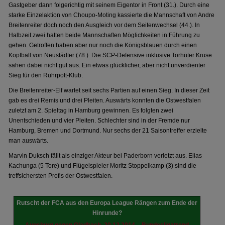
Gastgeber dann folgerichtig mit seinem Eigentor in Front (31.). Durch eine
starke Einzelaktion von Choupo-Moting kassierte die Mannschaft von Andre
Breitenreiter doch noch den Ausgleich vor dem Seitenwechsel (44.). In
Halbzeit zwei hatten beide Mannschaften Möglichkeiten in Führung zu
gehen. Getroffen haben aber nur noch die Königsblauen durch einen
Kopfball von Neustädter (78.). Die SCP-Defensive inklusive Torhüter Kruse
sahen dabei nicht gut aus. Ein etwas glücklicher, aber nicht unverdienter
Sieg für den Ruhrpott-Klub.
Die Breitenreiter-Elf wartet seit sechs Partien auf einen Sieg. In dieser Zeit
gab es drei Remis und drei Pleiten. Auswärts konnten die Ostwestfalen
zuletzt am 2. Spieltag in Hamburg gewinnen. Es folgten zwei
Unentschieden und vier Pleiten. Schlechter sind in der Fremde nur
Hamburg, Bremen und Dortmund. Nur sechs der 21 Saisontreffer erzielte
man auswärts.
Marvin Duksch fällt als einziger Akteur bei Paderborn verletzt aus. Elias
Kachunga (5 Tore) und Flügelspieler Moritz Stoppelkamp (3) sind die
treffsichersten Profis der Ostwestfalen.
Rutscht der FCA aus den Europa League Rängen zum Ende der
Hinrunde?