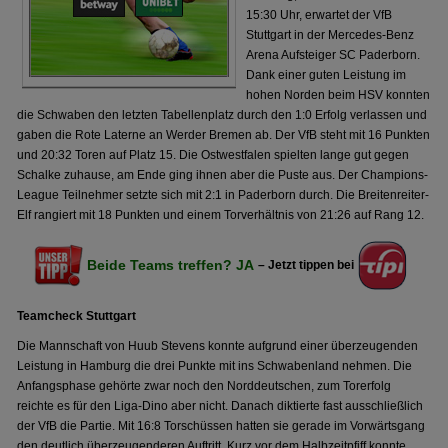
15:30 Uhr, erwartet der VfB
Stuttgart in der Mercedes-Benz
Arena Aufsteiger SC Paderborn.
Dank einer guten Leistung im
hohen Norden beim HSV konnten
die Schwaben den letzten Tabellenplatz durch den 1:0 Erfolg verlassen und
gaben die Rote Laterne an Werder Bremen ab. Der VfB steht mit 16 Punkten
und 20:32 Toren auf Platz 15. Die Ostwestfalen spielten lange gut gegen
Schalke zuhause, am Ende ging ihnen aber die Puste aus. Der Champions-
League Teilnehmer setzte sich mit 2:1 in Paderborn durch. Die Breitenreiter-
Elf rangiert mit 18 Punkten und einem Torverhältnis von 21:26 auf Rang 12.
Beide Teams treffen? JA
– Jetzt tippen bei
Teamcheck Stuttgart
Die Mannschaft von Huub Stevens konnte aufgrund einer überzeugenden
Leistung in Hamburg die drei Punkte mit ins Schwabenland nehmen. Die
Anfangsphase gehörte zwar noch den Norddeutschen, zum Torerfolg
reichte es für den Liga-Dino aber nicht. Danach diktierte fast ausschließlich
der VfB die Partie. Mit 16:8 Torschüssen hatten sie gerade im Vorwärtsgang
den deutlich überzeugenderen Auftritt. Kurz vor dem Halbzeitpfiff konnte