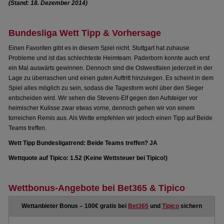
(Stand: 18. Dezember 2014)
Bundesliga Wett Tipp & Vorhersage
Einen Favoriten gibt es in diesem Spiel nicht. Stuttgart hat zuhause
Probleme und ist das schlechteste Heimteam. Paderborn konnte auch erst
ein Mal auswärts gewinnen. Dennoch sind die Ostwestfalen jederzeit in der
Lage zu überraschen und einen guten Auftritt hinzulegen. Es scheint in dem
Spiel alles möglich zu sein, sodass die Tagesform wohl über den Sieger
entscheiden wird. Wir sehen die Stevens-Elf gegen den Aufsteiger vor
heimischer Kulisse zwar etwas vorne, dennoch gehen wir von einem
torreichen Remis aus. Als Wette empfehlen wir jedoch einen Tipp auf Beide
Teams treffen.
Wett Tipp Bundesligatrend: Beide Teams treffen? JA
Wettquote auf Tipico: 1.52 (Keine Wettsteuer bei Tipico!)
Wettbonus-Angebote bei Bet365 & Tipico
Wettanbieter Bonus – 100€ gratis bei
Bet365
und
Tipico
sichern