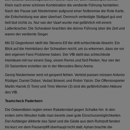
Klein nach einer schönen Kombination die verdiente Führung herstellen.
Nach der Pause sah Niedermeier aufgrund einer Notbremse die Rote Karte,
die Entscheidung war aber überhart. Dennoch verteidigte Stuttgart gut und
ließ fast nichts zu. Nur van der Vaart wurde mal gefährlich mit einem
Lattenkracher. Die Schwaben brachten die dünne Führung über die Zeit und
waren der verdiente Sieger.
Mit 32 Gegentoren stellt die Stevens-Elf die dritt-schlechteste Abwehr. Ein
Blick auf die Heimbilanz der Schwaben reicht, um zu erkennen, dass sie vor
den eigenen Fans Probleme haben. Der VfB stellt das schlechteste
Heimteam mit nur einem Sieg, einem Remis und fünf Pleiten. Nur vier der
20 Saisontore erzielten sie in der Mercedes-Benz Arena.
Georg Niedermeier wird rot-gesperrt fehlen. Verletzt passen müssen Antonio
Rüdiger, Daniel Didavi, Vedad Ibisevic und Robin Yalcin. Die Offensivspieler
Martin Harnik (5 Tore) und Timo Werner (3) sind die gefährlichsten Akteure
des VfB.
Teamcheck Paderborn
Die Ostwestfalen legten einen Raketenstart gegen Schalke hin. In den
ersten zehn Minuten hatte man bereits zwei gute Einschussmöglichkeiten.
Der Aufsteiger diktierte das Spiel und die Gäste aus dem Ruhrpott fanden
bis kurz vor dem Pausenpfiff überhaupt nicht statt. Ayhan brachte die