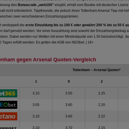
rierung den
Bonuscode „wett100‟
eingibt, erhält vom Bookie mit deutscher Lizen
alt nicht erforderlich. Tippfreunde, die jedoch ihren Tottenham Arsenal Tipp mit 
wischen zwei verschiedenen Einzahlungsprämien.
 verdoppelt die
erste Einzahlung bis zu 100 € oder gewährt 200 % bis zu 50 € au
en darf genutzt werden. Vor einer Auszahlung sind sowohl der Einzahlungsbetrag a
tzen. Dabei werden nur Wetten mit einer Mindestquote von 1.50 berücksichtigt. 
0 Tagen erfüllt werden. Es gelten die AGB von NEObet. | 18+
enham gegen Arsenal Quoten-Vergleich
Tottenham – Arsenal Quoten*
1
X
2
3.10
3.50
2.25
3.05
3.60
2.20
3.10
3.60
2.22
3.10
3.70
2.15