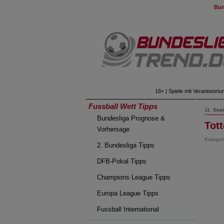
Bun
18+ | Spiele mit Verantwort
Fussball Wett Tipps
11. Sep
Bundesliga Prognose &
Tot
Vorhersage
Kategor
2. Bundesliga Tipps
DFB-Pokal Tipps
Champions League Tipps
Europa League Tipps
Fussball International