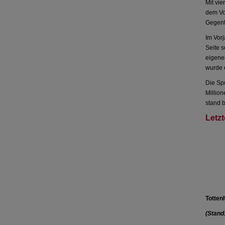
Mit vie
dem Vor
Gegent
Im Vor
Seite 
eigene
wurde 
Die Sp
Millio
stand b
Letz
Totten
(Stand