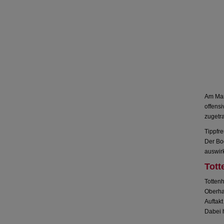
Am Mar
offensi
zugetra
Tippfr
Der Bo
auswirk
Tott
Tottenh
Oberha
Auftakt
Dabei h