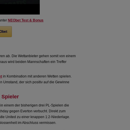
unter
NEObet Test & Bonus
EObet
oren ab. Die Wettanbieter gehen somit von einem
inaus wird beiden Mannschaften ein Treffer
t
in Kombination mit anderen Wetten spielen.
 Umstand, der sich positiv auf die Gewinne
 Spieler
 in einem der bisherigen drei PL-Spielen die
chday gegen Everton verbucht. Direkt zum
astle United zu einer knappen 1:2-Niederlage.
chlossenheit im Abschluss vermissen.