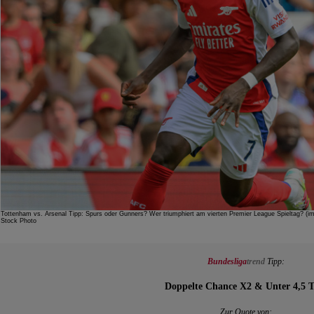
Tottenham vs. Arsenal Tipp: Spurs oder Gunners? Wer triumphiert am vierten Premier League Spieltag? (i
Stock Photo
Bundesliga
trend
Tipp:
Doppelte Chance X2 & Unter 4,5 T
Zur Quote von: