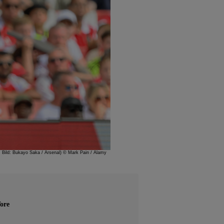
m Bild: Bukayo Saka / Arsenal) © Mark Pain / Alamy
ore