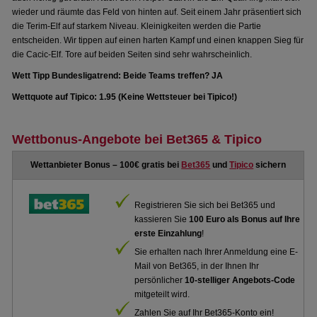
wieder und räumte das Feld von hinten auf. Seit einem Jahr präsentiert sich
die Terim-Elf auf starkem Niveau. Kleinigkeiten werden die Partie
entscheiden. Wir tippen auf einen harten Kampf und einen knappen Sieg für
die Cacic-Elf. Tore auf beiden Seiten sind sehr wahrscheinlich.
Wett Tipp Bundesligatrend: Beide Teams treffen? JA
Wettquote auf Tipico: 1.95 (Keine Wettsteuer bei Tipico!)
Wettbonus-Angebote bei Bet365 & Tipico
Wettanbieter Bonus – 100€ gratis bei
Bet365
und
Tipico
sichern
Registrieren Sie sich bei Bet365 und
kassieren Sie
100 Euro als Bonus auf Ihre
erste Einzahlung
!
Sie erhalten nach Ihrer Anmeldung eine E-
Mail von Bet365, in der Ihnen Ihr
persönlicher
10-stelliger Angebots-Code
mitgeteilt wird.
Zahlen Sie auf Ihr Bet365-Konto ein!