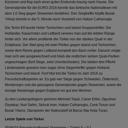
Kürzeren und flog nach einer guten Endrunde traurig nach Hause. Die
Generalprobe für die EURO 2016 konnte das türkische Nationalteam mit
dem 1:0 Sieg gegen Slowenien bestehen. Den Siegtreffer köpfte Burak
Yilmaz bereits in der 5. Minute nach Vorarbeit von Hakan Calhanoglu.
Die Terim-Elf wurde hinter Tschechien und Island Gruppendritter. Die
Holländer, Kasachstan und Lettland verwies man auf die letzten Ränge
hinter sich. Vor allem profitierte die Türkei von der starken Quali in der
Endphase. Der Start ging mit zwei Pleiten gegen Island und Tschechien,
sowie dem Remis gegen Lettland komplett den Bach runter. Danach zeigte
man sich wie ausgewechselt und blieb die restlichen sieben Quali-Partien
ungeschlagen (fünf Siege, zwei Unentschieden). Die letzten drei Pflicht-
Länderspiele gewann man sogar ohne Gegentreffer gegen Holland,
Tschechien und Island. Fünf Mal trat die Türkei im Jahr 2016 zu
Freundschaftsspielen an. Es gab vier Siege gegen Schweden, Österreich,
Montenegro und die gelungene Generalprobe gegen Slowenien, sowie die
einzige Niederlage gegen England vor gut drei Wochen.
Zu den Leistungsträgern gehören Mehmet Topal, Caner Erkin, Oguzhan
Özyakup, Nuri Sahin, Selcuk Inan, Hakan Calhanoglu, Cenk Tosun und
Burak Yilamz. Starspieler der Nationalelf ist Barca-Star Arda Turan.
Letzte Spiele von Türkei
05/06/16 Freundschaftsspiel Slowenien – Türkei S – 0:1