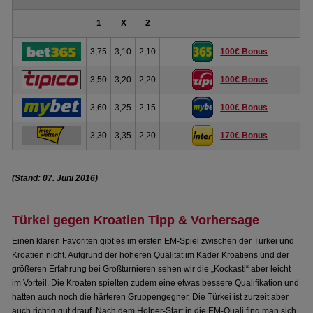
1
X
2
3,75
3,10
2,10
100€ Bonus
3,50
3,20
2,20
100€ Bonus
3,60
3,25
2,15
100€ Bonus
3,30
3,35
2,20
170€ Bonus
(Stand: 07. Juni 2016)
Türkei gegen Kroatien Tipp & Vorhersage
Einen klaren Favoriten gibt es im ersten EM-Spiel zwischen der Türkei und
Kroatien nicht. Aufgrund der höheren Qualität im Kader Kroatiens und der
größeren Erfahrung bei Großturnieren sehen wir die „Kockasti“ aber leicht
im Vorteil. Die Kroaten spielten zudem eine etwas bessere Qualifikation und
hatten auch noch die härteren Gruppengegner. Die Türkei ist zurzeit aber
auch richtig gut drauf. Nach dem Holper-Start in die EM-Quali fing man sich