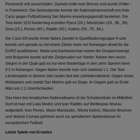
Prosinecki voll ausschöpfen. Damals holte man Bronze und wurde Dritter –
in Frankreich. Die Generalprobe konnte die Nationalmannschaft von Ante
Cacic gegen Fußballzwerg San Marino erwartungsgemäß bestehen. Die
Tore beim 10:0 Kantersieg erzielten Pjaca (20.), Mandzukic (24., 36., 38),
Srna (25.), Perisic (40.), Rakitic (50.), Kalinic (59., 79., 84.).
Die Cacic-Elf wurde hinter Italien Zweiter in Qualifikationsgruppe H und
konnte sich gerade so mit einem Zähler mehr vor Norwegen direkt für die
EURO qualifizieren. Malta und Aserbaidschan waren die Gruppenzwerge
und Bulgarien wurde auf der Zielgeraden nur Vierter. Neben den sechs
Siegen in der Quali gab es nur eine Niederlage in den zehn Spielen beim
0:2 in Norwegen. Gegen Italien trennte man sich zweimal 1:1. Die Test-
Länderspiele in diesem Jahr laufen fast alle zufriedenstellend. Gegen Israel,
Moldawien und zuletzt San Marino gab es Siege. In Ungarn gab es Ende
März ein 1:1 Unentschieden.
Das Herz des kroatischen Nationalteams ist die Schaltzentrale im Mittelfeld.
Dort ist man mit Luka Modric und Ivan Raktitic auf Weltklasse-Niveau
aufgestellt. Ivan Perisic, Mario Mandzukic, Nikola Kalinic, Marcelo Brozovic
und Vedran Corluka gehören auch zur gehobenen Spitzenklasse im
europäischen Fußball.
Letzte Spiele von Kroatien