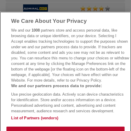
We Care About Your Privacy
→
AdmiralBet Bonus
→
AdmiralBet besuchen
We and our
1008
partners store and access personal data, like
browsing data or unique identifiers, on your device. Selecting I
Accept enables tracking technologies to support the purposes shown
under we and our partners process data to provide. If trackers are
→
Bwin Bonus
→
Bwin besuchen
disabled, some content and ads you see may not be as relevant to
you. You can resurface this menu to change your choices or withdraw
consent at any time by clicking the Manage Preferences link on the
bottom of the webpage [or the floating icon on the bottom-left of the
webpage, if applicable]. Your choices will have effect within our
Website. For more details, refer to our Privacy Policy.
We and our partners process data to provide:
Use precise geolocation data. Actively scan device characteristics
for identification. Store and/or access information on a device.
Personalised advertising and content, advertising and content
measurement, audience research and services development.
Suchtrisiken, Glücksspiel kann süchtig machen - Hilfe finden Sie auf
buwei.de
List of Partners (vendors)
Alle Anbieter auf dieser Webseite sind offiziell in Deutschland
lizenziert
und
werden von der
Gemeinsamen Glücksspielbehörde der Länder
reguliert