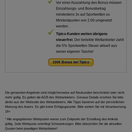
Vor einer Auszahlung des Bonus müssen
Einzahlungs- und Bonusbetrag
mindestens 3x auf Sportwetten zu
Mindestquoten von 2.00 umgesetzt
werden.
Tipico Kunden wetten übrigens
steuerfrei
. Der beliebte Wettanbieter zahlt
die 5% Sportwetten Steuer aktuell aus
seiner eigenen Tasche!
100€ Bonus bei Tipico
.
Die genannten Angebote sind möglicherweise auf Neukunden beschränkt oder nicht
mehr gültig. Es gelten die AGB des Wettanbieters. Genaue Details ersehen Sie bitte
direkt aus der Webseite des Wettanbieters. Alle Tipps basieren auf der persönlichen
Meinung des Autors. Es gibt keine Erfolgsgarantie. Bitte wetten Sie mit Verantwortung.
18+
* Alle angegebenen Wettquoten waren zum Zeitpunkt der Erstellung des Artikels
gültig. Jede Wettquote unterliegt Schwankungen. Bitte überprüfen Sie die aktuellen
Quoten beim jeweiligen Wettanbieter!