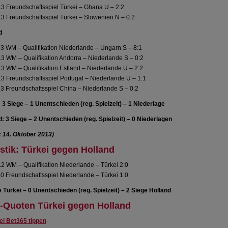
13 Freundschaftsspiel Türkei – Ghana U – 2:2
13 Freundschaftsspiel Türkei – Slowenien N – 0:2
d
13 WM – Qualifikation Niederlande – Ungarn S – 8:1
13 WM – Qualifikation Andorra – Niederlande S – 0:2
13 WM – Qualifikation Estland – Niederlande U – 2:2
13 Freundschaftsspiel Portugal – Niederlande U – 1:1
13 Freundschaftsspiel China – Niederlande S – 0:2
: 3 Siege – 1 Unentschieden (reg. Spielzeit) – 1 Niederlage
d: 3 Siege – 2 Unentschieden (reg. Spielzeit) – 0 Niederlagen
: 14. Oktober 2013)
istik: Türkei gegen Holland
12 WM – Qualifikation Niederlande – Türkei 2:0
10 Freundschaftsspiel Niederlande – Türkei 1:0
e Türkei – 0 Unentschieden (reg. Spielzeit) – 2 Siege Holland
-Quoten Türkei gegen Holland
bei Bet365 tippen