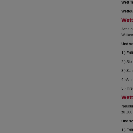
Wett T
Wettqu
Wett
Achtun
Willko
Und so
1.) Erö
2.) Sie
3.) Zah
4.) Am
5.) Ihr
Wett
Neukun
zu 100 
Und so
1.) Erö