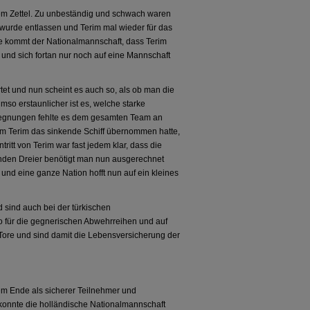
dem Zettel. Zu unbeständig und schwach waren
 wurde entlassen und Terim mal wieder für das
te kommt der Nationalmannschaft, dass Terim
und sich fortan nur noch auf eine Mannschaft
rtet und nun scheint es auch so, als ob man die
so erstaunlicher ist es, welche starke
egegnungen fehlte es dem gesamten Team an
dem Terim das sinkende Schiff übernommen hatte,
ritt von Terim war fast jedem klar, dass die
denden Dreier benötigt man nun ausgerechnet
und eine ganze Nation hofft nun auf ein kleines
 sind auch bei der türkischen
o für die gegnerischen Abwehrreihen und auf
nf Tore und sind damit die Lebensversicherung der
 dem Ende als sicherer Teilnehmer und
e konnte die holländische Nationalmannschaft