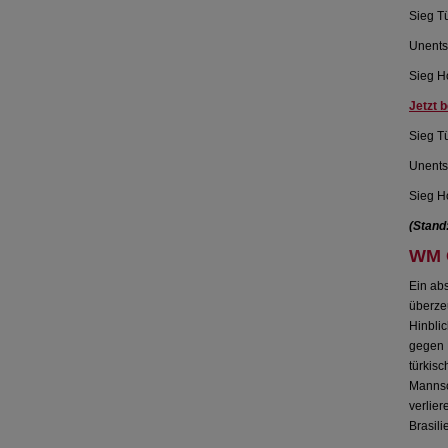
Sieg Tü
Unents
Sieg H
Jetzt b
Sieg Tü
Unents
Sieg H
(Stand
WM Q
Ein abs
überzeu
Hinblic
gegen E
türkisc
Mannsc
verlie
Brasili