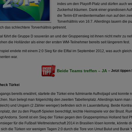
indes um den Playoff-Platz und dürfen auch we
Zuckerhut träumen. Dank einer grandiosen Auf
die Terim-Elf verdientermaßen nun auf den zw
Torverhältnis von 16:7. Allerdings lauern die 
ch das schlechtere Torverhältnis getrennt.
tal führt die Gruppe D souverän an und der Gruppensieg ist ihnen nicht mehr zu n
ehen die Holländer als einer der ersten WM-Teilnehmer bereits seit längerem fest.
spiel endete mit einem 2:0 Sieg für die Elftal im September 2012, was auch gleich
henten war.
Beide Teams treffen – JA
– Jetzt tippen 
heck Türkei
gangs bereits erwähnt, startete die Türkei eine fulminante Aufholjagd und konnte 
chen. Nun belegt man folgerichtig den zweiten Tabellenplatz. Allerdings kann man
gleich) und Ungarn (2 Zähler weniger) befinden sich in Lauerstellung. Beide Kon
nplatz, der zu den Playoff-Spielen berechtigt, leichte Heimspiele vor der Brust.
t Andorra. Somit ist ein Sieg der Türkei gegen den Gruppenprimus Holland fast Pflic
sieger für die Fußball Weltmeisterschaft 2014 in Brasilien lösen konnte, könnte di
n sich die Türken vor wenigen Tagen 2:0 durch die Tore von Umut Bulut und Burak 