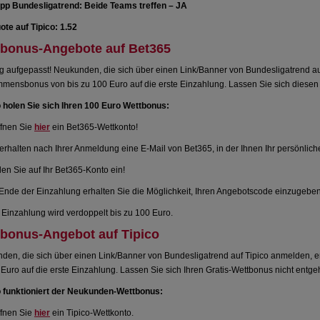
ipp Bundesligatrend: Beide Teams treffen – JA
ote auf Tipico: 1.52
bonus-Angebote auf Bet365
g aufgepasst! Neukunden, die sich über einen Link/Banner von Bundesligatrend a
mmensbonus von bis zu 100 Euro auf die erste Einzahlung. Lassen Sie sich diesen
 holen Sie sich Ihren 100 Euro Wettbonus:
ffnen Sie
hier
ein Bet365-Wettkonto!
 erhalten nach Ihrer Anmeldung eine E-Mail von Bet365, in der Ihnen Ihr persönliche
len Sie auf Ihr Bet365-Konto ein!
 Ende der Einzahlung erhalten Sie die Möglichkeit, Ihren Angebotscode einzugeben
e Einzahlung wird verdoppelt bis zu 100 Euro.
bonus-Angebot auf Tipico
den, die sich über einen Link/Banner von Bundesligatrend auf Tipico anmelden,
Euro auf die erste Einzahlung. Lassen Sie sich Ihren Gratis-Wettbonus nicht entge
 funktioniert der Neukunden-Wettbonus:
ffnen Sie
hier
ein Tipico-Wettkonto.