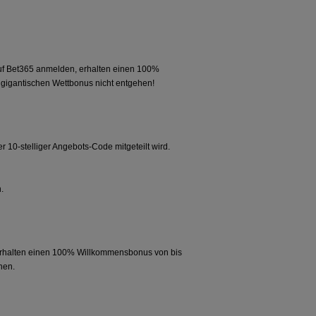
uf Bet365 anmelden, erhalten einen 100%
 gigantischen Wettbonus nicht entgehen!
r 10-stelliger Angebots-Code mitgeteilt wird.
.
 erhalten einen 100% Willkommensbonus von bis
hen.