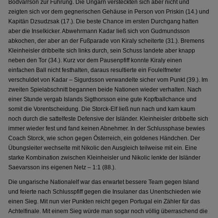
Bödvarrson zur Führung. Die Ungarn versteckten sich aber nicht und
zeigten sich vor dem gegnerischen Gehäuse in Person von Priskin (14.) und
Kapitän Dzsudzsak (17.). Die beste Chance im ersten Durchgang hatten
aber die Inselkicker. Abwehrmann Kadar ließ sich von Gudmundsson
abkochen, der aber an der Fußparade von Kiraly scheiterte (31.). Bremens
Kleinheisler dribbelte sich links durch, sein Schuss landete aber knapp
neben den Tor (34.). Kurz vor dem Pausenpfiff konnte Kiraly einen
einfachen Ball nicht festhalten, daraus resultierte ein Foulelfmeter
verschuldet von Kadar – Sigurdsson verwandelte sicher vom Punkt (39.). Im
zweiten Spielabschnitt begannen beide Nationen wieder verhalten. Nach
einer Stunde vergab Islands Sigthorsson eine gute Kopfballchance und
somit die Vorentscheidung. Die Storck-Elf ließ nun nach und kam kaum
noch durch die sattelfeste Defensive der Isländer. Kleinheisler dribbelte sich
immer wieder fest und fand keinen Abnehmer. In der Schlussphase bewies
Coach Storck, wie schon gegen Österreich, ein goldenes Händchen. Der
Übungsleiter wechselte mit Nikolic den Ausgleich teilweise mit ein. Eine
starke Kombination zwischen Kleinheisler und Nikolic lenkte der Isländer
Saevarsson ins eigenen Netz – 1:1 (88.).
Die ungarische Nationalelf war das erwartet bessere Team gegen Island
und feierte nach Schlusspfiff gegen die Insulaner das Unentschieden wie
einen Sieg. Mit nun vier Punkten reicht gegen Portugal ein Zähler für das
Achtelfinale. Mit einem Sieg würde man sogar noch völlig überraschend die