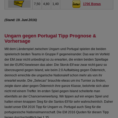
7,50
4,80
1,40
170€ Bonus
(Stand: 19. Juni 2016)
Ungarn gegen Portugal Tipp Prognose &
Vorhersage
Mit dem Länderspiel zwischen Ungarn und Portugal spielen die beiden
spielerisch besten Teams in Gruppe F gegeneinander. Das war im Vorfeld
der EM zwar nicht unbedingt so zu erwarten, die ersten beiden Spieltage
bei der EURO bewiesen das aber. Die Storck-Elf war zwar nicht ganz so
überzeugend gegen Island, wie beim 2:0 Auftaktsieg gegen Österreich,
dennoch erreichte die ungarische Nationalelf schon mehr als von ihr
erwartet wurde. Die „Selecao“ brauchte etwas um ins Turnier zu finden,
zeigte dann aber gegen Österreich ihre ganze Klasse, belohnte sich aber
nicht mit einem Treffer. Im ersten Spiel gegen Island scheiterte man
ebenfalls an der Chancenverwertung. Wir tippen auf ein enges Spiel und
halten einen knappen Sieg für die Santos-Elf für sehr wahrscheinlich. Daher
lautet unser EM 2016 Tipp für Ungarn vs. Portugal auch Sieg für die
portugiesische Nationalmannschaft. Die EM 2016 Quoten für diesen Tipp
liegen durchschnittlich bei 1.35.