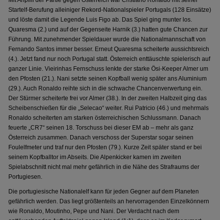
Mit Anpfiff der Partie gegen Österreich war Cristiano Ronaldo mit seiner
Startelf-Berufung alleiniger Rekord-Nationalspieler Portugals (128 Einsätze)
und löste damit die Legende Luis Figo ab. Das Spiel ging munter los.
Quaresma (2.) und auf der Gegenseite Harnik (3.) hatten gute Chancen zur
Führung. Mit zunehmender Spieldauer wurde die Nationalmannschaft von
Fernando Santos immer besser. Erneut Quaresma scheiterte aussichtsreich
(4.). Jetzt fand nur noch Portugal statt. Österreich enttäuschte spielerisch auf
ganzer Linie. Vieirinhas Fernschuss lenkte der starke Ösi-Keeper Almer um
den Pfosten (21.). Nani setzte seinen Kopfball wenig später ans Aluminium
(29.). Auch Ronaldo reihte sich in die schwache Chancenverwertung ein.
Der Stürmer scheiterte frei vor Almer (38.). In der zweiten Halbzeit ging das
Scheibenschießen für die „Selecao“ weiter. Rui Patricio (46.) und mehrmals
Ronaldo scheiterten am starken österreichischen Schlussmann. Danach
feuerte „CR7“ seinen 18. Torschuss bei dieser EM ab – mehr als ganz
Österreich zusammen. Danach verschoss der Superstar sogar seinen
Foulelfmeter und traf nur den Pfosten (79.). Kurze Zeit später stand er bei
seinem Kopfballtor im Abseits. Die Alpenkicker kamen im zweiten
Spielabschnitt nicht mal mehr gefährlich in die Nähe des Strafraums der
Portugiesen.
Die portugiesische Nationalelf kann für jeden Gegner auf dem Planeten
gefährlich werden. Das liegt größtenteils an hervorragenden Einzelkönnern
wie Ronaldo, Moutinho, Pepe und Nani. Der Verdacht nach dem