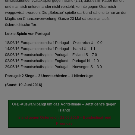
enttäuschenden Auftaktspiel gegen Island (1:1), dass es im Kader rumort
und man sich untereinander nicht versteht, konnte gegen Österreich
weggewischt werden. Die „Selecao“ spielte stark und scheiterte nur an der
kläglichen Chancenverwertung. Ganze 23 Mal schoss man aufs
österreichische Tor.
Letzte Spiele von Portugal
18/06/16 Europameisterschaft Portugal – Österreich U – 0:0
14/06/16 Europameisterschaft Portugal – Island U – 1:1
08/06/16 Freundschaftsspiele Portugal – Estland S – 7:0
02/06/16 Freundschaftsspiele England – Portugal N – 1:0
29/05/16 Freundschaftsspiele Portugal – Norwegen S – 3:0
Portugal: 2 Siege – 2 Unentschieden – 1 Niederlage
(Stand: 19. Juni 2016)
ÖFB-Auswahl bangt um das Achtelfinale – Jetzt geht’s gegen
Island!
Island gegen Österreich, 22.06.2016 – Bundesligatrend
Prognose