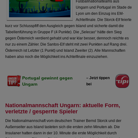
Fußballnationalteams aus
Ungarn und Portugal im Stade de
Lyon um den Einzug ins EM-
Achtelfinale. Die Storck-Elf feierte
kurz vor Schlusspfiff den Ausgleich gegen Island und sicherte damit die
Tabellenführung in Gruppe F (4 Punkte). Die „Selecao“ hätte den Sieg
gegen Österreich verdient gehabt und war klar besser, dennoch reichte es
nur zu einem Zähler. Die Santos-Elf steht mit zwei Punkten auf Rang drei.
Österreich ist Letzter (1 Punkt) und Island Zweiter (2). Alle Mannschaften
haben also noch die Möglichkeit ins Achtelfinale einzuziehen.
Portugal gewinnt gegen
– Jetzt tippen
Ungarn
bei
Nationalmannschaft Ungarn: aktuelle Form,
verletzte / gesperrte Spieler
Die Nationalmannschaft vom deutschen Trainer Bernd Storck und der
Außenseiter aus Island tasteten sich die ersten zehn Minuten ab. Die
Insulaner hatten dann in der 10. Minute die erste Möglichkeit durch