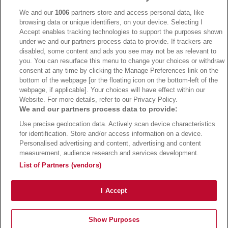
We and our
1006
partners store and access personal data, like
browsing data or unique identifiers, on your device. Selecting I
Accept enables tracking technologies to support the purposes shown
under we and our partners process data to provide. If trackers are
→
Bwin Bonus
→
Bwin besuchen
disabled, some content and ads you see may not be as relevant to
you. You can resurface this menu to change your choices or withdraw
consent at any time by clicking the Manage Preferences link on the
bottom of the webpage [or the floating icon on the bottom-left of the
webpage, if applicable]. Your choices will have effect within our
Website. For more details, refer to our Privacy Policy.
We and our partners process data to provide:
Use precise geolocation data. Actively scan device characteristics
for identification. Store and/or access information on a device.
Personalised advertising and content, advertising and content
measurement, audience research and services development.
Suchtrisiken, Glücksspiel kann süchtig machen - Hilfe finden Sie auf
buwei.de
List of Partners (vendors)
Alle Anbieter auf dieser Webseite sind offiziell in Deutschland
lizenziert
und
werden von der
Gemeinsamen Glücksspielbehörde der Länder
reguliert
Copyright 2002-2026
Bundesligatrend Fussball Bundesliga Tipps
- 18+ Spiele mit
I Accept
Verantwortung!
Impressum
|
Datenschutz
|
Cookie Richtlinie
Show Purposes
Bundesliga Tipps
Bundesliga Quoten
Wettanbieter
Sportwetten Bonus