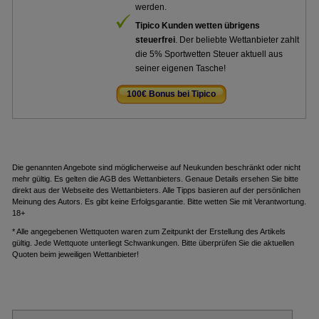
werden.
Tipico Kunden wetten übrigens
steuerfrei
. Der beliebte Wettanbieter zahlt
die 5% Sportwetten Steuer aktuell aus
seiner eigenen Tasche!
100€ Bonus bei Tipico
.
Die genannten Angebote sind möglicherweise auf Neukunden beschränkt oder nicht
mehr gültig. Es gelten die AGB des Wettanbieters. Genaue Details ersehen Sie bitte
direkt aus der Webseite des Wettanbieters. Alle Tipps basieren auf der persönlichen
Meinung des Autors. Es gibt keine Erfolgsgarantie. Bitte wetten Sie mit Verantwortung.
18+
* Alle angegebenen Wettquoten waren zum Zeitpunkt der Erstellung des Artikels
gültig. Jede Wettquote unterliegt Schwankungen. Bitte überprüfen Sie die aktuellen
Quoten beim jeweiligen Wettanbieter!