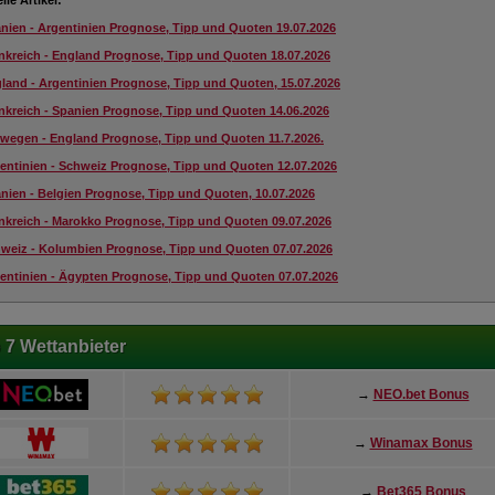
lle Artikel:
nien - Argentinien Prognose, Tipp und Quoten 19.07.2026
nkreich - England Prognose, Tipp und Quoten 18.07.2026
land - Argentinien Prognose, Tipp und Quoten, 15.07.2026
nkreich - Spanien Prognose, Tipp und Quoten 14.06.2026
wegen - England Prognose, Tipp und Quoten 11.7.2026.
entinien - Schweiz Prognose, Tipp und Quoten 12.07.2026
nien - Belgien Prognose, Tipp und Quoten, 10.07.2026
nkreich - Marokko Prognose, Tipp und Quoten 09.07.2026
weiz - Kolumbien Prognose, Tipp und Quoten 07.07.2026
entinien - Ägypten Prognose, Tipp und Quoten 07.07.2026
 7 Wettanbieter
→
NEO.bet Bonus
→
Winamax Bonus
→
Bet365 Bonus