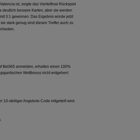
alencia ist, zeigte das Viertelfinal-Rückspiel
a deutlich bessere Karten, aber sie werden
 mit 3:1 gewinnen. Das Ergebnis würde jetzt
a sie stark genug sind diesen Treffer auch zu
schieden.
uf Bet365 anmelden, erhalten einen 100%
 gigantischen Wettbonus nicht entgehen!
r 10-stelliger Angebots-Code mitgeteilt wird.
.