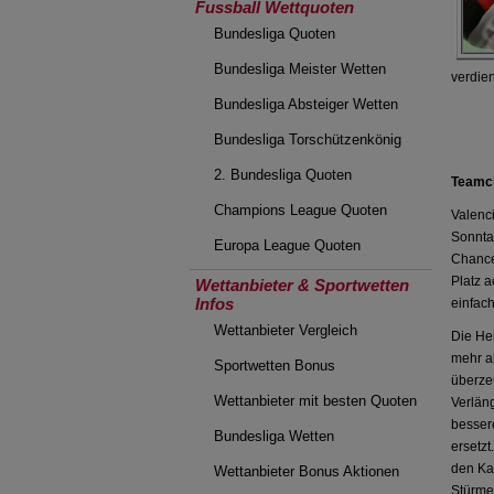
Fussball Wettquoten
Bundesliga Quoten
Bundesliga Meister Wetten
verdien
Bundesliga Absteiger Wetten
Bundesliga Torschützenkönig
2. Bundesliga Quoten
Teamch
Champions League Quoten
Valenc
Sonnta
Europa League Quoten
Chancen
Platz a
Wettanbieter & Sportwetten
Infos
einfac
Wettanbieter Vergleich
Die Hei
mehr a
Sportwetten Bonus
überze
Wettanbieter mit besten Quoten
Verläng
bessere
Bundesliga Wetten
ersetz
den Kad
Wettanbieter Bonus Aktionen
Stürmer