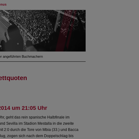
onus
hier angeführten Buchmachern
ettquoten
.2014 um 21:05 Uhr
, geht das rein spanische Halbfinale im
d Sevilla im Stadion Mestalla in die zweite
it 2:0 durch die Tore von Mbia (33.) und Bacca
h klug, zogen sich nach dem Doppelschlag bis