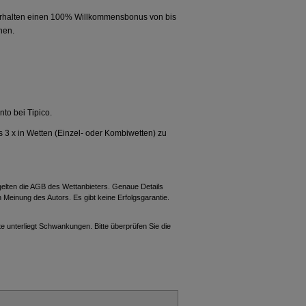
 erhalten einen 100% Willkommensbonus von bis
hen.
to bei Tipico.
 3 x in Wetten (Einzel- oder Kombiwetten) zu
gelten die AGB des Wettanbieters. Genaue Details
n Meinung des Autors. Es gibt keine Erfolgsgarantie.
e unterliegt Schwankungen. Bitte überprüfen Sie die