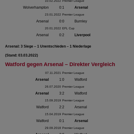
10.02.2022
Premier League
Wolverhampton
0:1
Arsenal
23.01.2022
Premier League
Arsenal
0:0
Burnley
20.01.2022
EFL Cup
Arsenal
0:2
Liverpool
Arsenal: 3 Siege – 1 Unentschieden – 1 Niederlage
(Stand: 03.03.2022)
Watford gegen Arsenal – Direkter Vergleich
07.11.2021
Premier League
Arsenal
1:0
Watford
26.07.2020
Premier League
Arsenal
3:2
Watford
15.09.2019
Premier League
Watford
2:2
Arsenal
15.04.2019
Premier League
Watford
0:1
Arsenal
29.09.2018
Premier League