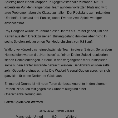
Spieltag nach einem knappen 1:0 gegen Aston Villa zustande. Mit 19
erbeuteten Punkten rangiert das Team auf dem vorletzten Platz und wird
arge Probleme haben die Klasse zu halten. Der Rückstand zum rettenden
Ufer beläuft sich auf drei Punkte, wobei Everton zwei Spiele weniger
absolviert hat.
Roy Hodgson wurde im Januar diesen Jahres als Trainer geholt, um den
Karren aus dem Dreck zu ziehen. Bislang gelang ihm dies aber nicht. In
sechs Spielen zeigt er einen Punktedurchschnitt von 0,83 auf.
Watford verkörpert das heimschwächste Team in dieser Saison. Seit sieben
Heimspielen warten die „Hornissen“ auf einen Dreier. Zuletzt resultierten
sieben Heimniederlagen in Serie. In den vergangenen vier Heimspielen
sollte nur ein Treffer zustande gebracht werden. Der Abwehr wurden satte
zehn Gegentore eingeschenkt. Die Watford Arsenal Quoten sprechen sich
ganz klar für einen Dreier der Gäste aus.
Emmanuel Dennis ist mit neun Toren der beste Angreifer in den eigenen
Reihen. N’Koulou fällt gegen die Gunners aufgrund einer
Oberschenkelzerrung aus.
Letzte Spiele von Watford
26.02.2022
Premier League
Manchester United
0:0
Watford