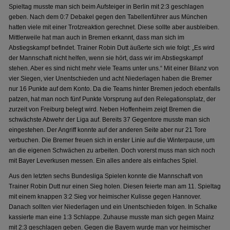
Spieltag musste man sich beim Aufsteiger in Berlin mit 2:3 geschlagen
geben. Nach dem 0:7 Debakel gegen den Tabellenführer aus München
hatten viele mit einer Trotzreaktion gerechnet. Diese sollte aber ausbleiben.
Mittlerweile hat man auch in Bremen erkannt, dass man sich im
Abstiegskampf befindet. Trainer Robin Dutt äußerte sich wie folgt: „Es wird
der Mannschaft nicht helfen, wenn sie hört, dass wir im Abstiegskampf
stehen. Aber es sind nicht mehr viele Teams unter uns.“ Mit einer Bilanz von
vier Siegen, vier Unentschieden und acht Niederlagen haben die Bremer
nur 16 Punkte auf dem Konto. Da die Teams hinter Bremen jedoch ebenfalls
patzen, hat man noch fünf Punkte Vorsprung auf den Relegationsplatz, der
zurzeit von Freiburg belegt wird. Neben Hoffenheim zeigt Bremen die
schwächste Abwehr der Liga auf. Bereits 37 Gegentore musste man sich
eingestehen. Der Angriff konnte auf der anderen Seite aber nur 21 Tore
verbuchen. Die Bremer freuen sich in erster Linie auf die Winterpause, um
an die eigenen Schwächen zu arbeiten. Doch vorerst muss man sich noch
mit Bayer Leverkusen messen. Ein alles andere als einfaches Spiel.
Aus den letzten sechs Bundesliga Spielen konnte die Mannschaft von
Trainer Robin Dutt nur einen Sieg holen. Diesen feierte man am 11. Spieltag
mit einem knappen 3:2 Sieg vor heimischer Kulisse gegen Hannover.
Danach sollten vier Niederlagen und ein Unentschieden folgen. In Schalke
kassierte man eine 1:3 Schlappe. Zuhause musste man sich gegen Mainz
mit 2:3 geschlagen geben. Gegen die Bayern wurde man vor heimischer