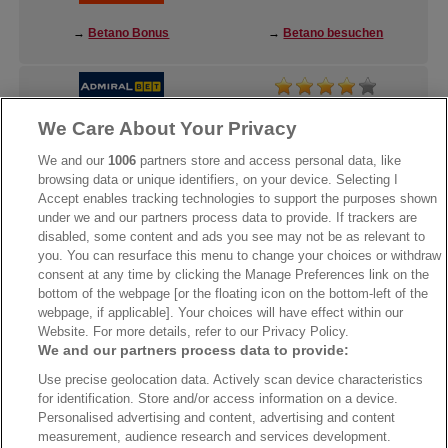
→
Betano Bonus
→
Betano besuchen
We Care About Your Privacy
→
AdmiralBet Bonus
→
AdmiralBet besuchen
We and our
1006
partners store and access personal data, like
browsing data or unique identifiers, on your device. Selecting I
Accept enables tracking technologies to support the purposes shown
under we and our partners process data to provide. If trackers are
→
Bwin Bonus
→
Bwin besuchen
disabled, some content and ads you see may not be as relevant to
you. You can resurface this menu to change your choices or withdraw
consent at any time by clicking the Manage Preferences link on the
bottom of the webpage [or the floating icon on the bottom-left of the
webpage, if applicable]. Your choices will have effect within our
Website. For more details, refer to our Privacy Policy.
We and our partners process data to provide:
Use precise geolocation data. Actively scan device characteristics
for identification. Store and/or access information on a device.
Personalised advertising and content, advertising and content
measurement, audience research and services development.