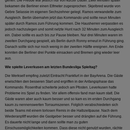
gehen. Die Freude war jedoch nur von kurzer Dauer. Zwei Minuten später
bekamen die Berliner einen Elfmeter zugesprochen. Skjelbred wurde von
Gebre Selassie im eigenen Sechszehner gelegt. Ramos verwandelte zum
Ausgleich. Berlin übernahm jetzt das Kommando und sollte neun Minuten
später durch Ramos zum Führung kommen. Die Hausherren verpassten es
jedoch nachzulegen und somit netzte Hunt nach 32 Minuten zum Ausgleich
ein. Dabei sollte es auch bis zur Pause bleiben. Nur drei Minuten waren im
zweiten Durchgang gespielt, als Berlin durch Ronny erneut in Führung ging.
Danach sollte sich nur noch wenig in der zweiten Hälfte ereignen. Am Ende
konnten die Berliner drei Punkte einsacken und Bremen ging wieder leer
aus.
Wie spielte Leverkusen am letzten Bundesliga Spieltag?
Die Werkself empfing zuletzt Eintracht Frankfurt in der BayArena. Die Gäste
erwischten den besseren Start und ergriffen in der Anfangsphase das
Kommando. Rosenthal scheiterte jedoch am Pfosten. Leverkusen hatte
Probleme ins Spiel zu finden. Vor allem offensiv fand man kaum statt. Die
Gäste waren aber auch kaum besser und so kam es im ersten Durchgang
kaum zu nennenswerten Torraumszenen. Folglich verabschiedeten sich
beide Teams mit einem torlosen Remis in die Halbzeitpause. Nach dem
Wiederanpfiff wurden die Gastgeber besser und drängten auf die Führung.
Es dauerte nicht lange und dann sollte man zu guten
Einschussmöglichkeiten kommen. Dass diese nicht genutzt wurden, rächte