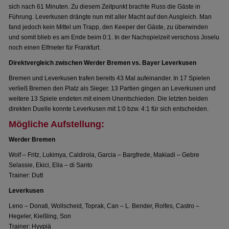
sich nach 61 Minuten. Zu diesem Zeitpunkt brachte Russ die Gäste in
Führung. Leverkusen drängte nun mit aller Macht auf den Ausgleich. Man
fand jedoch kein Mittel um Trapp, den Keeper der Gäste, zu überwinden
und somit blieb es am Ende beim 0:1. In der Nachspielzeit verschoss Joselu
noch einen Elfmeter für Frankfurt.
Direktvergleich zwischen Werder Bremen vs. Bayer Leverkusen
Bremen und Leverkusen trafen bereits 43 Mal aufeinander. In 17 Spielen
verließ Bremen den Platz als Sieger. 13 Partien gingen an Leverkusen und
weitere 13 Spiele endeten mit einem Unentschieden. Die letzten beiden
direkten Duelle konnte Leverkusen mit 1:0 bzw. 4:1 für sich entscheiden.
Mögliche Aufstellung:
Werder Bremen
Wolf – Fritz, Lukimya, Caldirola, Garcia – Bargfrede, Makiadi – Gebre
Selassie, Ekici, Elia – di Santo
Trainer: Dutt
Leverkusen
Leno – Donati, Wollscheid, Toprak, Can – L. Bender, Rolfes, Castro –
Hegeler, Kießling, Son
Trainer: Hyypiä