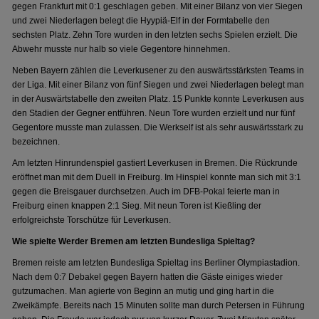
gegen Frankfurt mit 0:1 geschlagen geben. Mit einer Bilanz von vier Siegen
und zwei Niederlagen belegt die Hyypiä-Elf in der Formtabelle den
sechsten Platz. Zehn Tore wurden in den letzten sechs Spielen erzielt. Die
Abwehr musste nur halb so viele Gegentore hinnehmen.
Neben Bayern zählen die Leverkusener zu den auswärtsstärksten Teams in
der Liga. Mit einer Bilanz von fünf Siegen und zwei Niederlagen belegt man
in der Auswärtstabelle den zweiten Platz. 15 Punkte konnte Leverkusen aus
den Stadien der Gegner entführen. Neun Tore wurden erzielt und nur fünf
Gegentore musste man zulassen. Die Werkself ist als sehr auswärtsstark zu
bezeichnen.
Am letzten Hinrundenspiel gastiert Leverkusen in Bremen. Die Rückrunde
eröffnet man mit dem Duell in Freiburg. Im Hinspiel konnte man sich mit 3:1
gegen die Breisgauer durchsetzen. Auch im DFB-Pokal feierte man in
Freiburg einen knappen 2:1 Sieg. Mit neun Toren ist Kießling der
erfolgreichste Torschütze für Leverkusen.
Wie spielte Werder Bremen am letzten Bundesliga Spieltag?
Bremen reiste am letzten Bundesliga Spieltag ins Berliner Olympiastadion.
Nach dem 0:7 Debakel gegen Bayern hatten die Gäste einiges wieder
gutzumachen. Man agierte von Beginn an mutig und ging hart in die
Zweikämpfe. Bereits nach 15 Minuten sollte man durch Petersen in Führung