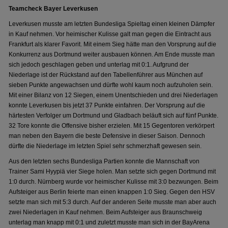
Teamcheck Bayer Leverkusen
Leverkusen musste am letzten Bundesliga Spieltag einen kleinen Dämpfer
in Kauf nehmen. Vor heimischer Kulisse galt man gegen die Eintracht aus
Frankfurt als klarer Favorit. Mit einem Sieg hätte man den Vorsprung auf die
Konkurrenz aus Dortmund weiter ausbauen können. Am Ende musste man
sich jedoch geschlagen geben und unterlag mit 0:1. Aufgrund der
Niederlage ist der Rückstand auf den Tabellenführer aus München auf
sieben Punkte angewachsen und dürfte wohl kaum noch aufzuholen sein.
Mit einer Bilanz von 12 Siegen, einem Unentschieden und drei Niederlagen
konnte Leverkusen bis jetzt 37 Punkte einfahren. Der Vorsprung auf die
härtesten Verfolger um Dortmund und Gladbach beläuft sich auf fünf Punkte.
32 Tore konnte die Offensive bisher erzielen. Mit 15 Gegentoren verkörpert
man neben den Bayern die beste Defensive in dieser Saison. Dennoch
dürfte die Niederlage im letzten Spiel sehr schmerzhaft gewesen sein.
Aus den letzten sechs Bundesliga Partien konnte die Mannschaft von
Trainer Sami Hyypiä vier Siege holen. Man setzte sich gegen Dortmund mit
1:0 durch. Nürnberg wurde vor heimischer Kulisse mit 3:0 bezwungen. Beim
Aufsteiger aus Berlin feierte man einen knappen 1:0 Sieg. Gegen den HSV
setzte man sich mit 5:3 durch. Auf der anderen Seite musste man aber auch
zwei Niederlagen in Kauf nehmen. Beim Aufsteiger aus Braunschweig
unterlag man knapp mit 0:1 und zuletzt musste man sich in der BayArena