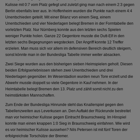
Kulisse mit 0:7 vom Platz gefegt und zuletzt ging man nach einem 2:3 gegen
Berlin ebenfalls leer aus. In Hoffenheim wurden die Punkte nach einem 4:4
Unentschieden geteilt. Mit einer Bilanz von einem Sieg, einem
Unentschieden und vier Niederlagen belegt Bremen in der Formtabelle den
vorletzten Platz. Nur Nürnberg konnte aus den letzten sechs Spielen
weniger Punkte holen. Ganze 22 Gegentore musste die Dutt-Elf in den
letzten sechs Begegnungen wegstecken. Der Angriff konnte 12 Treffer
erzielen. Man muss sich vor allem im defensiven Bereich deutlich steigern,
sonst könnte man in der Bundesliga Tabelle immer weiter absacken.
Zwei Siege wurden aus den bisherigen sieben Heimspielen geholt. Diesen
beiden Erfolgserlebnissen stehen zwei Unentschieden und drei
Niederlagen gegenüber. Im Weserstadion wurden neun Tore erzielt und die
Abwehr musste doppelt so viele Gegentore in Kauf nehmen. In der
Heimtabelle belegt Bremen den 13. Platz und zählt somit nicht zu den
heimstärksten Mannschaften.
Zum Ende der Bundesliga Hinrunde steht das Knallerspiel gegen den
Tabellenzweiten aus Leverkusen an. Den Auftakt der Rückrunde bestreitet
man vor heimischer Kulisse gegen Eintracht Braunschweig. Im Hinspiel
konnte man einen knappen 1:0 Sieg in Braunschweig einfahren. Wie wird
es vor heimischer Kulisse aussehen? Nils Petersen ist mit fünf Toren der
erfolgreichste Torschütze der Bremer.