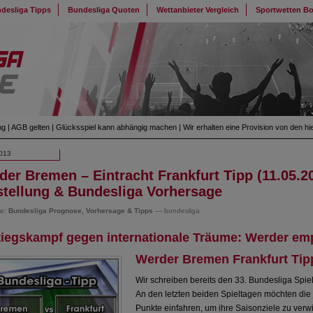
desliga Tipps
Bundesliga Quoten
Wettanbieter Vergleich
Sportwetten B
ung | AGB gelten | Glücksspiel kann abhängig machen | Wir erhalten eine Provision von den 
2013
der Bremen – Eintracht Frankfurt Tipp (11.05.2
stellung & Bundesliga Vorhersage
ie:
Bundesliga Prognose, Vorhersage & Tipps
— bundesliga
iegskampf gegen internationale Träume: Werder emp
Werder Bremen Frankfurt Tipp
Wir schreiben bereits den 33. Bundesliga Spiel
An den letzten beiden Spieltagen möchten die 
Punkte einfahren, um ihre Saisonziele zu ver