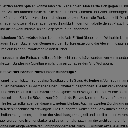
n letzten sechs Spielen konnte man drei Siege holen. Man setzte sich gegen Düsse
durch. Auf der anderen Seite musste man ein Unentschieden und zwei Niederlage
n Kürzeren. Mit Mainz wurden nach einem torlosen Remis die Punkte geteilt. Mit ei
hieden und zwei Niederlagen belegt Frankfurt in der Formtabelle den 7. Platz. In
t und die Abwehr musste sechs Gegentore in Kauf nehmen.
 bisherigen 16 Auswärtsspielen konnte die Veh-Elf fünf Siege holen. Weiterhin ka
lagen. In den Stadien der Gegner wurden 16 Tore erzielt und die Abwehr musste 22 
Frankfurt in der Auswärtstabelle den 8. Platz.
stprogramm der Eintracht sollte definitiv nicht unterschätzt werden. Am kommend
 letzten Bundesliga Spieltag empfängt man zuhause den VFL Wolfsburg.
ielte Werder Bremen zuletzt in der Bundesliga?
 empfing am letzten Bundesliga Spieltag die TSG aus Hoffenheim. Von Beginn an 
inuten bekamen die Gastgeber einen Elfmeter zugesprochen. Diesen verwandelte H
 und versuchten mit aller Macht den Ausgleich zu erzwingen. Bremen wurde somit 
uten mit den Fans im Rücken zum 2:0 durch de Bruyne kommen. Bis zum Pausenpfi
e Treffer. Es sollte aber bei diesem Ergebnis bleiben. Auch im zweiten Durchgang 
hten den Anschluss zu erzwingen. Die Hausherren wollten den Sack durch einen 
haften mangelte es jedoch an der Abschlussgenauigkeit und somit blieb es vorerst
auer wurden die Bremer stärker und es schien als hätte man die wichtigen drei Pu
 ohne den eingewechselten Schipplock gemacht. Nach 85 Minuten erzielte er mit se