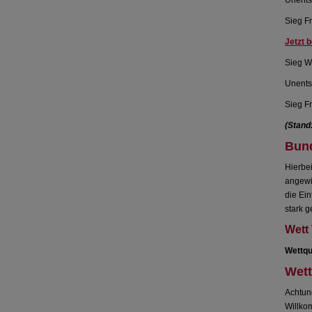
Unents
Sieg Fr
Jetzt b
Sieg W
Unents
Sieg Fr
(Stand
Bund
Hierbe
angewi
die Ein
stark g
Wett
Wettqu
Wett
Achtun
Willko