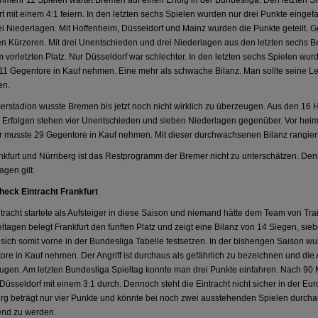
nmehr 11 Spielen wartet Bremen auf einen Erfolg in der Bundesliga. Den letzten S
rt mit einem 4:1 feiern. In den letzten sechs Spielen wurden nur drei Punkte eing
ei Niederlagen. Mit Hoffenheim, Düsseldorf und Mainz wurden die Punkte geteilt.
n Kürzeren. Mit drei Unentschieden und drei Niederlagen aus den letzten sechs 
 vorletzten Platz. Nur Düsseldorf war schlechter. In den letzten sechs Spielen wur
1 Gegentore in Kauf nehmen. Eine mehr als schwache Bilanz. Man sollte seine Leis
en.
erstadion wusste Bremen bis jetzt noch nicht wirklich zu überzeugen. Aus den 16 
 Erfolgen stehen vier Unentschieden und sieben Niederlagen gegenüber. Vor heimi
 musste 29 Gegentore in Kauf nehmen. Mit dieser durchwachsenen Bilanz rangiert d
ankfurt und Nürnberg ist das Restprogramm der Bremer nicht zu unterschätzen. Den
agen gilt.
eck Eintracht Frankfurt
tracht startete als Aufsteiger in diese Saison und niemand hätte dem Team von Tra
eltagen belegt Frankfurt den fünften Platz und zeigt eine Bilanz von 14 Siegen, s
sich somit vorne in der Bundesliga Tabelle festsetzen. In der bisherigen Saison w
re in Kauf nehmen. Der Angriff ist durchaus als gefährlich zu bezeichnen und die
ugen. Am letzten Bundesliga Spieltag konnte man drei Punkte einfahren. Nach 90 M
üsseldorf mit einem 3:1 durch. Dennoch steht die Eintracht nicht sicher in der E
g beträgt nur vier Punkte und könnte bei noch zwei ausstehenden Spielen durchau
nd zu werden.