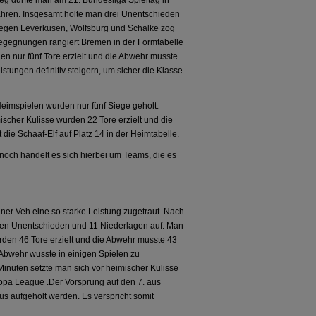
ieg durfte man am 21. Bundesliga Spieltag in
efahren. Insgesamt holte man drei Unentschieden
 Gegen Leverkusen, Wolfsburg und Schalke zog
Begegnungen rangiert Bremen in der Formtabelle
den nur fünf Tore erzielt und die Abwehr musste
tungen definitiv steigern, um sicher die Klasse
Heimspielen wurden nur fünf Siege geholt.
scher Kulisse wurden 22 Tore erzielt und die
ie Schaaf-Elf auf Platz 14 in der Heimtabelle.
noch handelt es sich hierbei um Teams, die es
iner Veh eine so starke Leistung zugetraut. Nach
ieben Unentschieden und 11 Niederlagen auf. Man
urden 46 Tore erzielt und die Abwehr musste 43
 Abwehr wusste in einigen Spielen zu
inuten setzte man sich vor heimischer Kulisse
uropa League .Der Vorsprung auf den 7. aus
s aufgeholt werden. Es verspricht somit