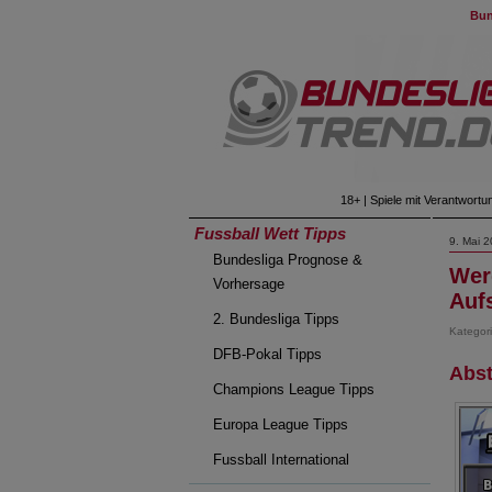
Bun
18+ | Spiele mit Verantwort
Fussball Wett Tipps
9. Mai 
Bundesliga Prognose &
Wer
Vorhersage
Auf
2. Bundesliga Tipps
Kategor
DFB-Pokal Tipps
Abst
Champions League Tipps
Europa League Tipps
Fussball International