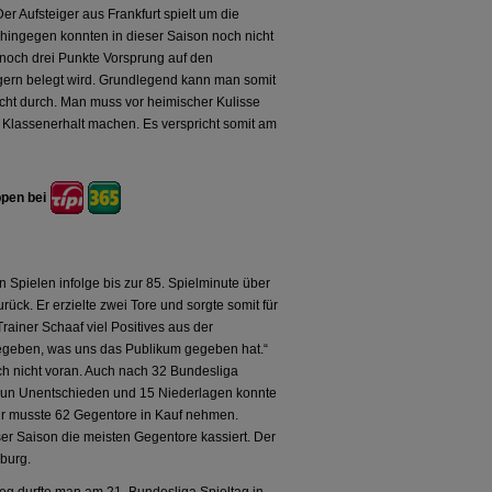
r Aufsteiger aus Frankfurt spielt um die
hingegen konnten in dieser Saison noch nicht
 noch drei Punkte Vorsprung auf den
rgern belegt wird. Grundlegend kann man somit
icht durch. Man muss vor heimischer Kulisse
 Klassenerhalt machen. Es verspricht somit am
ppen bei
 Spielen infolge bis zur 85. Spielminute über
ck. Er erzielte zwei Tore und sorgte somit für
iner Schaaf viel Positives aus der
kgegeben, was uns das Publikum gegeben hat.“
ch nicht voran. Auch nach 32 Bundesliga
 neun Unentschieden und 15 Niederlagen konnte
ehr musste 62 Gegentore in Kauf nehmen.
er Saison die meisten Gegentore kassiert. Der
sburg.