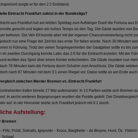
hspielzeit sorgte er für den 2:2 Endstand.
elte Eintracht Frankfurt zuletzt in der Bundesliga?
tracht aus Frankfurt lud am letzten Spieltag zum Aufsteiger Duell die Fortuna aus
tenrolle gerecht und legten ein hohes Tempo an den Tag. Die Gäste wurden von Be
aum befreien. Die Veh-Elf konnte aber mit der eigenen Chancenverwertung nicht z
jedoch nur eine Frage der Zeit bis das erste Tor fallen würde. Nach 30 Minuten war
ren in Führung. Trotz der vielen Torgelegenheiten der Gastgeber sollte es bis zum
n im zweiten Durchgang konnte Lakic das 2:0 für die Eintracht erzielen. Mit der F
 und wollten das Spiel über einen Konter entscheiden. Die Gäste mussten nun meh
 Nach 78 Minuten kam die Fortuna durch Schahin zum Anschluss. Die Gäste setzten
doch nach 87 Minuten mit dem 3:1 einen Riegel vor. Dabei sollte es am Ende auch 
vergleich zwischen Werder Bremen vs. Eintracht Frankfurt
ontrahenten trafen bereits 27 Mal aufeinander. In 13 Partien setzte sich Bremen dur
nd. In sechs weiteren Begegnungen wurden die Punkte geteilt. Der Direktvergleic
der auf. In der Hinrunde setzte sich Frankfurt jedoch mit 4:1 durch.
iche Aufstellung:
r Bremen
 – Fritz, Prödl, Sokratis, Ignjovski – Kroos, Bargfrede – de Bruyne, Hunt, Öz. Yildiri
: Schaaf