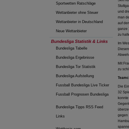
Seit nu
Sportwetten Ratschläge
Stuttga
und dr
Wettanbieter ohne Steuer
man de
Wettanbieter in Deutschland
auf dem
ganze 1
Neue Wettanbieter
zu halt
Bundesliga Statistik & Links
Im Wes
Bundesliga Tabelle
Diesen
Abwehr
Bundesliga Ergebnisse
Mit Fr
Bundesliga Tor Statistik
zu schl
Bundesliga Aufstellung
Teamch
Fussball Bundesliga Live Ticker
Die Ein
32 Spi
Fussball Prognosen Bundesliga
konnte 
Gegento
Bundesliga Tipps RSS Feed
überze
gegen D
Links
Hambur
spanne
Wettbasis.com