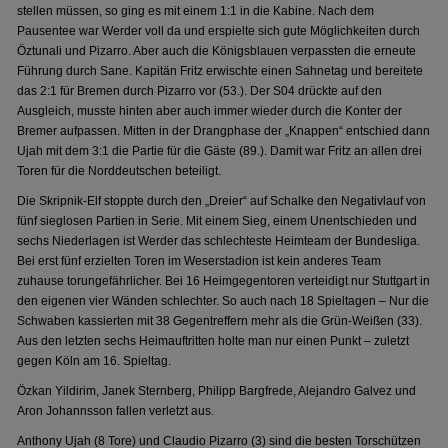
stellen müssen, so ging es mit einem 1:1 in die Kabine. Nach dem
Pausentee war Werder voll da und erspielte sich gute Möglichkeiten durch
Öztunali und Pizarro. Aber auch die Königsblauen verpassten die erneute
Führung durch Sane. Kapitän Fritz erwischte einen Sahnetag und bereitete
das 2:1 für Bremen durch Pizarro vor (53.). Der S04 drückte auf den
Ausgleich, musste hinten aber auch immer wieder durch die Konter der
Bremer aufpassen. Mitten in der Drangphase der „Knappen“ entschied dann
Ujah mit dem 3:1 die Partie für die Gäste (89.). Damit war Fritz an allen drei
Toren für die Norddeutschen beteiligt.
Die Skripnik-Elf stoppte durch den „Dreier“ auf Schalke den Negativlauf von
fünf sieglosen Partien in Serie. Mit einem Sieg, einem Unentschieden und
sechs Niederlagen ist Werder das schlechteste Heimteam der Bundesliga.
Bei erst fünf erzielten Toren im Weserstadion ist kein anderes Team
zuhause torungefährlicher. Bei 16 Heimgegentoren verteidigt nur Stuttgart in
den eigenen vier Wänden schlechter. So auch nach 18 Spieltagen – Nur die
Schwaben kassierten mit 38 Gegentreffern mehr als die Grün-Weißen (33).
Aus den letzten sechs Heimauftritten holte man nur einen Punkt – zuletzt
gegen Köln am 16. Spieltag.
Özkan Yildirim, Janek Sternberg, Philipp Bargfrede, Alejandro Galvez und
Aron Johannsson fallen verletzt aus.
Anthony Ujah (8 Tore) und Claudio Pizarro (3) sind die besten Torschützen