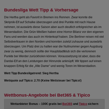
Bundesliga Wett Tipp & Vorhersage
Die Hertha geht als Favorit in Bremen ins Rennen. Zwar konnte die
Skripnik-Elf auf Schalke überzeugen und drei Punkte mit nach Hause
nehmen, ist auswärts diese Saison aber auch deutlich erfolgreicher als im
Weserstadion. Die Grün-Weißen haben eine Horror-Bilanz vor den eigenen
Fans und werden das auch im Hinterkopf haben. Die Berliner reisen mit viel
Selbstvertrauen in den Norden und konnten zuletzt zuhause und auswärts
überzeugen. Um Platz drei zu halten war die Nullnummer gegen Augsburg
zwar zu wenig, dennoch sollte der Hauptstadtklub sich die verlorenen
Punkte bei Werder zurückholen können. Voraussetzung ist aber, dass die
Dardai-Elf an den Leistungen der Hinrunde anknüpft. Wir tippen auf einen
knappen Erfolg für die „Alte Dame“ und wenig Toren im Weserstadion.
Wett Tipp Bundesligatrend: Sieg Hertha
Wettquote auf Tipico: 2.70 (Keine Wettsteuer bei Tipico!)
Wettbonus-Angebote bei Bet365 & Tipico
Wettanbieter Bonus – 100€ gratis bei
Bet365
und
Tipico
sichern