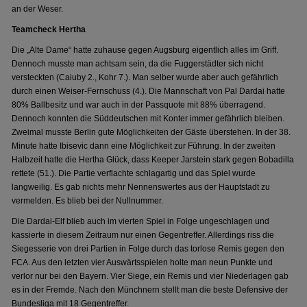
an der Weser.
Teamcheck Hertha
Die „Alte Dame“ hatte zuhause gegen Augsburg eigentlich alles im Griff.
Dennoch musste man achtsam sein, da die Fuggerstädter sich nicht
versteckten (Caiuby 2., Kohr 7.). Man selber wurde aber auch gefährlich
durch einen Weiser-Fernschuss (4.). Die Mannschaft von Pal Dardai hatte
80% Ballbesitz und war auch in der Passquote mit 88% überragend.
Dennoch konnten die Süddeutschen mit Konter immer gefährlich bleiben.
Zweimal musste Berlin gute Möglichkeiten der Gäste überstehen. In der 38.
Minute hatte Ibisevic dann eine Möglichkeit zur Führung. In der zweiten
Halbzeit hatte die Hertha Glück, dass Keeper Jarstein stark gegen Bobadilla
rettete (51.). Die Partie verflachte schlagartig und das Spiel wurde
langweilig. Es gab nichts mehr Nennenswertes aus der Hauptstadt zu
vermelden. Es blieb bei der Nullnummer.
Die Dardai-Elf blieb auch im vierten Spiel in Folge ungeschlagen und
kassierte in diesem Zeitraum nur einen Gegentreffer. Allerdings riss die
Siegesserie von drei Partien in Folge durch das torlose Remis gegen den
FCA. Aus den letzten vier Auswärtsspielen holte man neun Punkte und
verlor nur bei den Bayern. Vier Siege, ein Remis und vier Niederlagen gab
es in der Fremde. Nach den Münchnern stellt man die beste Defensive der
Bundesliga mit 18 Gegentreffer.