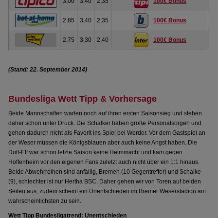
3,00
3,40
2,35
100€ Bonus
2,85
3,40
2,35
100€ Bonus
2,75
3,30
2,40
100€ Bonus
(Stand: 22. September 2014)
Bundesliga Wett Tipp & Vorhersage
Beide Mannschaften warten noch auf ihren ersten Saisonsieg und stehen
daher schon unter Druck. Die Schalker haben große Personalsorgen und
gehen dadurch nicht als Favorit ins Spiel bei Werder. Vor dem Gastspiel an
der Weser müssen die Königsblauen aber auch keine Angst haben. Die
Dutt-Elf war schon letzte Saison keine Heimmacht und kam gegen
Hoffenheim vor den eigenen Fans zuletzt auch nicht über ein 1:1 hinaus.
Beide Abwehrreihen sind anfällig, Bremen (10 Gegentreffer) und Schalke
(9), schlechter ist nur Hertha BSC. Daher gehen wir von Toren auf beiden
Seiten aus, zudem scheint ein Unentschieden im Bremer Weserstadion am
wahrscheinlichsten zu sein.
Wett Tipp Bundesligatrend: Unentschieden