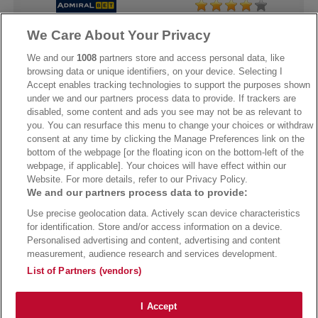
We Care About Your Privacy
→
AdmiralBet Bonus
→
AdmiralBet besuchen
We and our
1008
partners store and access personal data, like
browsing data or unique identifiers, on your device. Selecting I
Accept enables tracking technologies to support the purposes shown
under we and our partners process data to provide. If trackers are
→
Bwin Bonus
→
Bwin besuchen
disabled, some content and ads you see may not be as relevant to
you. You can resurface this menu to change your choices or withdraw
consent at any time by clicking the Manage Preferences link on the
bottom of the webpage [or the floating icon on the bottom-left of the
webpage, if applicable]. Your choices will have effect within our
Website. For more details, refer to our Privacy Policy.
We and our partners process data to provide:
Use precise geolocation data. Actively scan device characteristics
for identification. Store and/or access information on a device.
Personalised advertising and content, advertising and content
measurement, audience research and services development.
Suchtrisiken, Glücksspiel kann süchtig machen - Hilfe finden Sie auf
buwei.de
List of Partners (vendors)
Alle Anbieter auf dieser Webseite sind offiziell in Deutschland
lizenziert
und
werden von der
Gemeinsamen Glücksspielbehörde der Länder
reguliert
Copyright 2002-2026
Bundesligatrend Fussball Bundesliga Tipps
- 18+ Spiele mit
I Accept
Verantwortung!