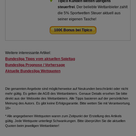
Tipico Kunden wetten übrigens
steuerfrei
. Der beliebte Wettanbieter zahlt
die 5% Sportwetten Steuer aktuell aus
seiner eigenen Tasche!
100€ Bonus bei Tipico
.
Weitere interessante Artikel:
Bundesliga Tipps vom aktuellen Spieltag
Bundesliga Prognose / Vorhersage
Aktuelle Bundesliga Wettquoten
Die genannten Angebote sind möglicherweise auf Neukunden beschränkt oder nicht
mehr gültig. Es gelten die AGB des Wettanbieters. Genaue Details ersehen Sie bitte
direkt aus der Webseite des Wettanbieters. Alle Tipps basieren auf der persönlichen
Meinung des Autors. Es gibt keine Erfolgsgarantie. Bitte wetten Sie mit Verantwortung.
18+
* Alle angegebenen Wettquoten waren zum Zeitpunkt der Erstellung des Artikels
gültig. Jede Wettquote unterliegt Schwankungen. Bitte überprüfen Sie die aktuellen
Quoten beim jeweiligen Wettanbieter!