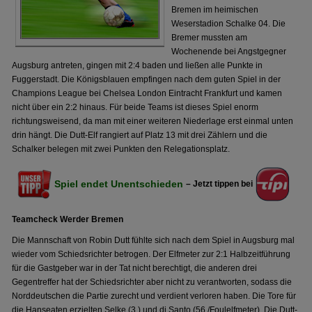
Bremen im heimischen
Weserstadion Schalke 04. Die
Bremer mussten am
Wochenende bei Angstgegner
Augsburg antreten, gingen mit 2:4 baden und ließen alle Punkte in
Fuggerstadt. Die Königsblauen empfingen nach dem guten Spiel in der
Champions League bei Chelsea London Eintracht Frankfurt und kamen
nicht über ein 2:2 hinaus. Für beide Teams ist dieses Spiel enorm
richtungsweisend, da man mit einer weiteren Niederlage erst einmal unten
drin hängt. Die Dutt-Elf rangiert auf Platz 13 mit drei Zählern und die
Schalker belegen mit zwei Punkten den Relegationsplatz.
Spiel endet Unentschieden
– Jetzt tippen bei
Teamcheck Werder Bremen
Die Mannschaft von Robin Dutt fühlte sich nach dem Spiel in Augsburg mal
wieder vom Schiedsrichter betrogen. Der Elfmeter zur 2:1 Halbzeitführung
für die Gastgeber war in der Tat nicht berechtigt, die anderen drei
Gegentreffer hat der Schiedsrichter aber nicht zu verantworten, sodass die
Norddeutschen die Partie zurecht und verdient verloren haben. Die Tore für
die Hanseaten erzielten Selke (3.) und di Santo (56./Foulelfmeter). Die Dutt-