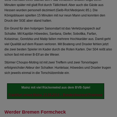
Minuten später mit glatt Rot durch Tätlichkeit. Aber auch die Gäste aus
Hessen wurden personell dezimiert (Gelb-Rot Medojevic 85.). Die
Königsblauen spielten 15 Minuten mit nur neun Mann und konnten den
Druck der SGE aber stand halten.
Ein Grund für den holprigen Saisonstart ist das Verletzungspech auf
Schalke. Mit Kapitän Höwedes, Santana, Giefer, Sobottka, Farfan,
Kolasinac, Goretzka und Matip fallen mehrere Hochkaräter aus. Damit geht
viel Qualität auf dem Rasen verloren. Mit Boateng und Draxler fehlen jetzt
die zwei besten Spieler im Kader durch die Roten Karten. Der S04 reißt also
schon fast mit einer B-Elf an die Weser.
Stürmer Choupo-Moting ist mit zwei Treffern und zwei Torvorlagen
erfolgreichster Akteur der Schalker. Huntelaar, Höwedes und Draxler trugen
sich jeweils einmal in die Torschützenliste ein.
Mainz mit viel Rückenwind aus dem BVB-Spiel
Frankfurt gegen Mainz, 23.09.2014 – Bundesligatrend Prognose
Werder Bremen Formcheck