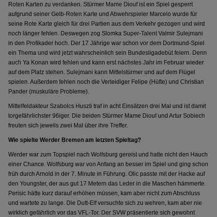
Roten Karten zu verdanken. Stürmer Mame Diouf ist ein Spiel gesperrt
aufgrund seiner Gelb-Roten Karte und Abwehrspieler Marcelo wurde für
seine Rote Karte gleich für drei Partien aus dem Verkehr gezogen und wird
noch länger fehlen. Deswegen zog Slomka Super-Talent Valmir Sulejmani
in den Profikader hoch. Der 17 Jährige war schon vor dem Dortmund-Spiel
ein Thema und wird jetzt wahrscheinlich sein Bundesligadebüt feiern. Denn
auch Ya Konan wird fehlen und kann erst nächstes Jahr im Februar wieder
auf dem Platz stehen. Sulejmani kann Mittelstürmer und auf dem Flügel
spielen. Außerdem fehlen noch die Verteidiger Felipe (Hüfte) und Christian
Pander (muskuläre Probleme).
Mittelfeldakteur Szabolcs Huszti traf in acht Einsätzen drei Mal und ist damit
torgefährlichster 96iger. Die beiden Stürmer Mame Diouf und Artur Sobiech
freuten sich jeweils zwei Mal über ihre Treffer.
Wie spielte Werder Bremen am letzten Spieltag?
Werder war zum Topspiel nach Wolfsburg gereist und hatte nicht den Hauch
einer Chance. Wolfsburg war von Anfang an besser im Spiel und ging schon
früh durch Arnold in der 7. Minute in Führung. Olic passte mit der Hacke auf
den Youngster, der aus gut 17 Metern das Leder in die Maschen hämmerte.
Perisic hätte kurz darauf erhöhen müssen, kam aber nicht zum Abschluss
und wartete zu lange. Die Dutt-Elf versuchte sich zu wehren, kam aber nie
wirklich gefährlich vor das VFL-Tor. Der SVW präsentierte sich gewohnt