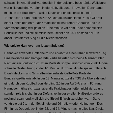
schwach im Angriff und war deutlich in der Leistung beschränkt. Wolfsburg
war giftig und ging verdient in die Halbzeitpause. Im zweiten Durchgang
machten die Hausherren weiter Druck und erspielten sich einige
Torchancen. Es dauerte bis zur 72. Minute als der starke Perisic Olic mit
einer Flanke bediente. Der Kroate köpfte ins Bremer-Gehäuse und die
Vorentscheidung war gefallen. Eine Minute vor dem Ende belohnte sich
Perisic selber und stellte mit seinem Treffer den 3:0 Endstand her. Ein
absolut verdienter Sieg für die Niedersachsen.
Wie spielte Hannover am letzten Spieltag?
Hannover erwartete Hoffenheim und erwischte einen rabenschwarzen Tag.
Eine hektische und hart geführte Partie lieferten sich beide Mannschaften.
Nach einem Foul von Schulz an Modeste sorgte Salihovic vom Punkt für die
schnelle Gästeführung in der 10. Minute. Nur zwei Minute später holte sich
Diouf (Meckern und Schwalbe) die früheste Gelb-Rote Karte der
Bundesliga-Historie ab. In der 18. Minute nutzte die TSG die Überzahl und
ging durch den Kopfball von Herdling 2:0 in der AWD-Arena in Führung.
Hannover mühte sich zwar, aber die Kraichgauer ließen nicht viel zu und
standen relativ sicher in der Defensive. In der zweiten Halbzeit wurde es
nochmal spannend, weil sich die Gisdol-Elf wohl zu sicher war – Sane
verkürzte auf 2:1 in der 56. Minute und 96 hatte wieder Hoffnungen. Doch
Firminhos Doppelpack in der 62. und 64. Minute machte alles klar. Direkt