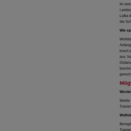
Im zwe
Lambert
Latka d
die Sch
Wie sp
Wolfsb
Anfang 
brach j
aus. N
Distanz
beschrä
gerech
Mögl
Werde
Mielitz
Trainer
Wolfsb
Benagl
Traine