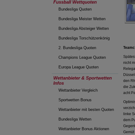
Fussball Wettquoten
Bundesliga Quoten
Bundesliga Meister Wetten
Bundesliga Absteiger Wetten
Bundesliga Torschützenkönig
2. Bundesliga Quoten
Teamc
Spätes
Champions League Quoten
nicht m
Europa League Quoten
Relegat
Düssel
Wettanbieter & Sportwetten
den Rhe
Infos
die Zu
Wettanbieter Vergleich
acht Pa
Sportwetten Bonus
Optimis
verzich
Wettanbieter mit besten Quoten
linke S
Bundesliga Wetten
dem Pun
Gegent
Wettanbieter Bonus Aktionen
Gemüt 