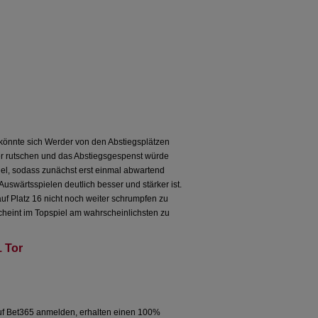
 könnte sich Werder von den Abstiegsplätzen
ller rutschen und das Abstiegsgespenst würde
el, sodass zunächst erst einmal abwartend
 Auswärtsspielen deutlich besser und stärker ist.
uf Platz 16 nicht noch weiter schrumpfen zu
scheint im Topspiel am wahrscheinlichsten zu
1 Tor
uf Bet365 anmelden, erhalten einen 100%