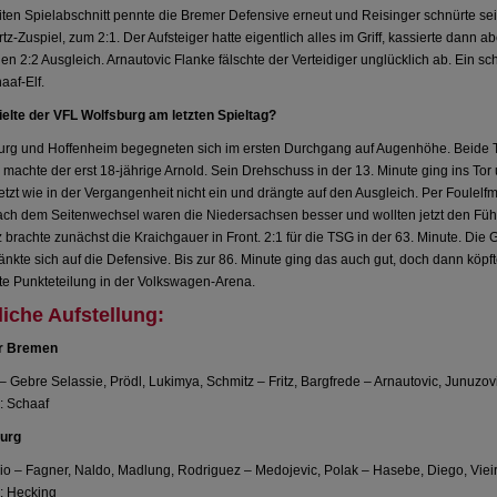
iten Spielabschnitt pennte die Bremer Defensive erneut und Reisinger schnürte se
z-Zuspiel, zum 2:1. Der Aufsteiger hatte eigentlich alles im Griff, kassierte dann a
en 2:2 Ausgleich. Arnautovic Flanke fälschte der Verteidiger unglücklich ab. Ein sc
aaf-Elf.
ielte der VFL Wolfsburg am letzten Spieltag?
urg und Hoffenheim begegneten sich im ersten Durchgang auf Augenhöhe. Beide T
machte der erst 18-jährige Arnold. Sein Drehschuss in der 13. Minute ging ins Tor 
etzt wie in der Vergangenheit nicht ein und drängte auf den Ausgleich. Per Foulelfm
ach dem Seitenwechsel waren die Niedersachsen besser und wollten jetzt den Füh
 brachte zunächst die Kraichgauer in Front. 2:1 für die TSG in der 63. Minute. Die Gi
nkte sich auf die Defensive. Bis zur 86. Minute ging das auch gut, doch dann köpf
te Punkteteilung in der Volkswagen-Arena.
iche Aufstellung:
r Bremen
 – Gebre Selassie, Prödl, Lukimya, Schmitz – Fritz, Bargfrede – Arnautovic, Junuzov
: Schaaf
urg
io – Fagner, Naldo, Madlung, Rodriguez – Medojevic, Polak – Hasebe, Diego, Vieir
r: Hecking