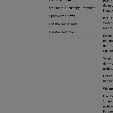
passiv.
die neu
amüsante Bundesliga-Prognose
Neuzug
Sportwetten News
Im DFB-
zwisch
Fussballvorhersage
man di
Fussballvorschau
Es gib
erfolgr
der Rea
Spielen
Verzich
der wi
nicht 
Der hol
und Mit
Wie sp
Die Bre
1:0 na
nicht v
Fortune