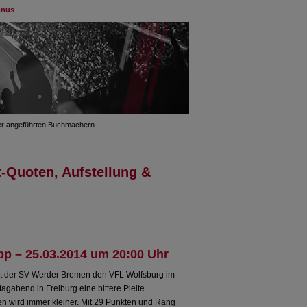
onus
hier angeführten Buchmachern
-Quoten, Aufstellung &
p – 25.03.2014 um 20:00 Uhr
gt der SV Werder Bremen den VFL Wolfsburg im
gabend in Freiburg eine bittere Pleite
n wird immer kleiner. Mit 29 Punkten und Rang