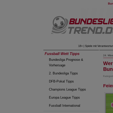
Bun
18+ | Spiele mit Verantwort
Fussball Wett Tipps
24. Mär
Bundesliga Prognose &
Wer
Vorhersage
Bun
2. Bundesliga Tipps
Kategor
DFB-Pokal Tipps
Feie
Champions League Tipps
Europa League Tipps
Fussball International