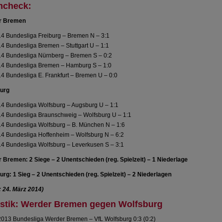
mcheck:
r Bremen
14 Bundesliga Freiburg – Bremen N – 3:1
14 Bundesliga Bremen – Stuttgart U – 1:1
14 Bundesliga Nürnberg – Bremen S – 0:2
14 Bundesliga Bremen – Hamburg S – 1:0
14 Bundesliga E. Frankfurt – Bremen U – 0:0
urg
14 Bundesliga Wolfsburg – Augsburg U – 1:1
14 Bundesliga Braunschweig – Wolfsburg U – 1:1
14 Bundesliga Wolfsburg – B. München N – 1:6
14 Bundesliga Hoffenheim – Wolfsburg N – 6:2
14 Bundesliga Wolfsburg – Leverkusen S – 3:1
 Bremen: 2 Siege – 2 Unentschieden (reg. Spielzeit) – 1 Niederlage
urg: 1 Sieg – 2 Unentschieden (reg. Spielzeit) – 2 Niederlagen
: 24. März 2014)
istik: Werder Bremen gegen Wolfsburg
2013 Bundesliga Werder Bremen – VfL Wolfsburg 0:3 (0:2)