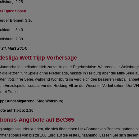
olfsburg: 2.25
ei Tipico tippen
erder Bremen: 3.10
chieden: 3.40
olfsburg: 2.30
: 24. März 2014)
esliga Wett Tipp Vorhersage
annschaften befinden sich zurzeit in einer Ergebniskrise. Während die Wolfsburger
die letzten fünf Spiele ohne Niederlage, musste in Freiburg aber die Mini-Serie a
ten trotz ihrer Serie, während Wolfsburg im Vergleich den besseren Fußball anbie
n Einzelspieler, sodass wir die Hecking-Elf an der Weser im Vorteil sehen. Der VFL
drei Punkte.
ipp Bundesligatrend: Sieg Wolfsburg
ote auf Tipico: 2.30
bonus-Angebote auf Bet365
g aufgepasst! Neukunden, die sich über einen Link/Banner von Bundesligatrend a
mmensbonus von bis zu 100 Euro auf die erste Einzahlung. Lassen Sie sich diesen