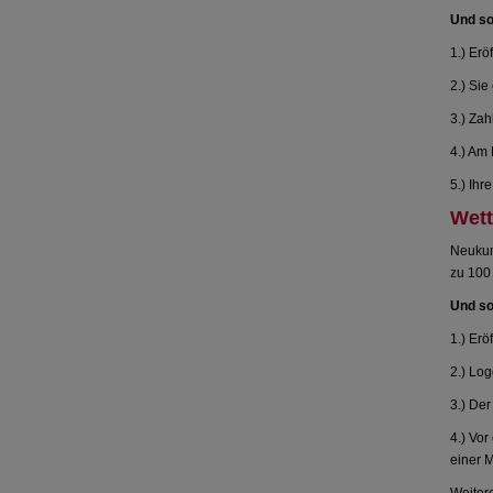
Und so
1.) Erö
2.) Sie
3.) Zah
4.) Am
5.) Ihr
Wett
Neukun
zu 100 
Und so
1.) Erö
2.) Log
3.) Der
4.) Vo
einer 