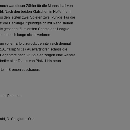
noch war dieser Zähler für die Mannschaft von
abt. Nach den beiden Klatschen in Hoffenheim
s den letzten zwei Spielen zwei Punkte. Für die
st die Hecking-Elf punktgleich mit Rang sieben
sitiv gesehen: Zum ersten Champions League
e und noch lange nichts verloren.
 vollen Erfolg zurück, trennten sich dreimal
 Auffällig: Mit 17 Auswärtstoren schoss die
0 Gegentore nach 26 Spielen zeigen eine weitere
ffer aller Teams von Platz 1 bis neun.
Karte in Bremen zuschauen.
anto, Petersen
d, D. Caligiuri – Olic