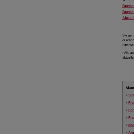
Weitere
Bundes
Bundes
Aktuel
Die gen
ersehen 
Bitte we
* Alle 
aktuelle
Aktue
»
Spa
»
Fra
»
Eng
»
Fra
»
Nor
»
Arg