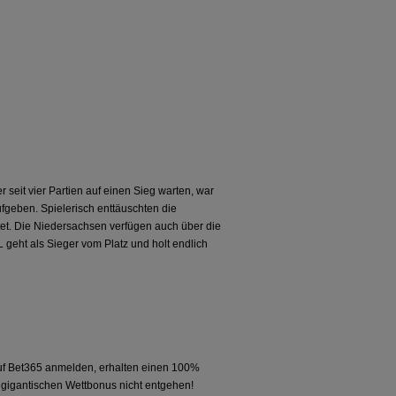
 seit vier Partien auf einen Sieg warten, war
ufgeben. Spielerisch enttäuschten die
tet. Die Niedersachsen verfügen auch über die
 geht als Sieger vom Platz und holt endlich
uf Bet365 anmelden, erhalten einen 100%
 gigantischen Wettbonus nicht entgehen!