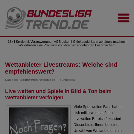
18+ | Spiele mit Verantwortung | AGB gelten | Glücksspiel kann abhängig machen |
Wir erhalten eine Provision von den hier angeführten Buchmachern
Wettanbieter Livestreams: Welche sind
empfehlenswert?
Kategorie:
Sportwetten Ratschläge
— bundesliga
Live wetten und Spiele in Bild & Ton beim
Wettanbieter verfolgen
Viele Sportwetten Fans haben
sich mittlerweile auf den
Livewetten Bereich fokussiert.
Dieser bietet Ihnen bei einer
Unzahl von Wettanbietern ein