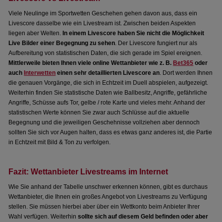
Viele Neulinge im Sportwetten Geschehen gehen davon aus, dass ein
Livescore dasselbe wie ein Livestream ist. Zwischen beiden Aspekten
liegen aber Welten.
In einem Livescore haben Sie nicht die Möglichkeit
Live Bilder einer Begegnung zu sehen
. Der Livescore fungiert nur als
Aufbereitung von statistischen Daten, die sich gerade im Spiel ereignen.
Mittlerweile bieten Ihnen viele online Wettanbieter wie z. B.
Bet365
oder
auch
Interwetten
einen sehr detaillierten Livescore an
. Dort werden Ihnen
die genauen Vorgänge, die sich in Echtzeit im Duell abspielen, aufgezeigt.
Weiterhin finden Sie statistische Daten wie Ballbesitz, Angriffe, gefährliche
Angriffe, Schüsse aufs Tor, gelbe / rote Karte und vieles mehr. Anhand der
statistischen Werte können Sie zwar auch Schlüsse auf die aktuelle
Begegnung und die jeweiligen Geschehnisse vollziehen aber dennoch
sollten Sie sich vor Augen halten, dass es etwas ganz anderes ist, die Partie
in Echtzeit mit Bild & Ton zu verfolgen.
Fazit: Wettanbieter Livestreams im Internet
Wie Sie anhand der Tabelle unschwer erkennen können, gibt es durchaus
Wettanbieter, die Ihnen ein großes Angebot von Livestreams zu Verfügung
stellen. Sie müssen hierbei aber über ein Wettkonto beim Anbieter Ihrer
Wahl verfügen. Weiterhin
sollte sich auf diesem Geld befinden oder aber