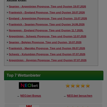
Aktuelle Artikel:
»
Spanien - Argentinien Prognose, Tipp und Quoten 19.07.2026
»
Frankreich - England Prognose, Tipp und Quoten 18.07.2026
»
England - Argentinien Prognose, Tipp und Quoten, 15.07.2026
»
Frankreich - Spanien Prognose, Tipp und Quoten 14.06.2026
»
Norwegen - England Prognose, Tipp und Quoten 11.7.2026.
»
Argentinien - Schweiz Prognose, Tipp und Quoten 12.07.2026
»
Spanien - Belgien Prognose, Tipp und Quoten, 10.07.2026
»
Frankreich - Marokko Prognose, Tipp und Quoten 09.07.2026
»
Schweiz - Kolumbien Prognose, Tipp und Quoten 07.07.2026
»
Argentinien - Ägypten Prognose, Tipp und Quoten 07.07.2026
Top 7 Wettanbieter
→
NEO.bet Bonus
→
NEO.bet besuchen