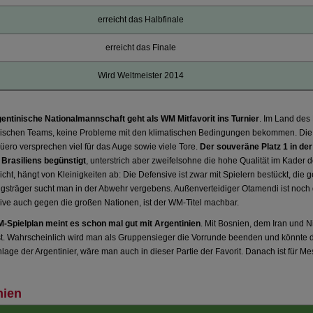
erreicht das Halbfinale
erreicht das Finale
Wird Weltmeister 2014
gentinische Nationalmannschaft geht als WM Mitfavorit ins Turnier
. Im Land des
ischen Teams, keine Probleme mit den klimatischen Bedingungen bekommen. Die 
üero versprechen viel für das Auge sowie viele Tore.
Der souveräne Platz 1 in de
 Brasiliens begünstigt
, unterstrich aber zweifelsohne die hohe Qualität im Kader
icht, hängt von Kleinigkeiten ab: Die Defensive ist zwar mit Spielern bestückt, di
ngsträger sucht man in der Abwehr vergebens. Außenverteidiger Otamendi ist noch d
ive auch gegen die großen Nationen, ist der WM-Titel machbar.
-Spielplan meint es schon mal gut mit Argentinien
. Mit Bosnien, dem Iran und 
st. Wahrscheinlich wird man als Gruppensieger die Vorrunde beenden und könnte d
lage der Argentinier, wäre man auch in dieser Partie der Favorit. Danach ist für 
nien