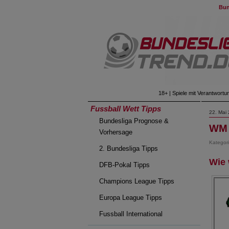
Bun
18+ | Spiele mit Verantwort
Fussball Wett Tipps
22. Mai
Bundesliga Prognose &
WM 
Vorhersage
Kategor
2. Bundesliga Tipps
Wie 
DFB-Pokal Tipps
Champions League Tipps
Europa League Tipps
Fussball International