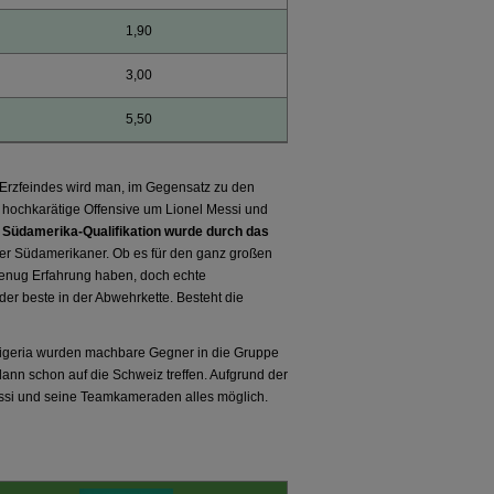
1,90
3,00
5,50
 Erzfeindes wird man, im Gegensatz zu den
hochkarätige Offensive um Lionel Messi und
r Südamerika-Qualifikation wurde durch das
 der Südamerikaner. Ob es für den ganz großen
e genug Erfahrung haben, doch echte
er beste in der Abwehrkette. Besteht die
Nigeria wurden machbare Gegner in die Gruppe
ann schon auf die Schweiz treffen. Aufgrund der
Messi und seine Teamkameraden alles möglich.