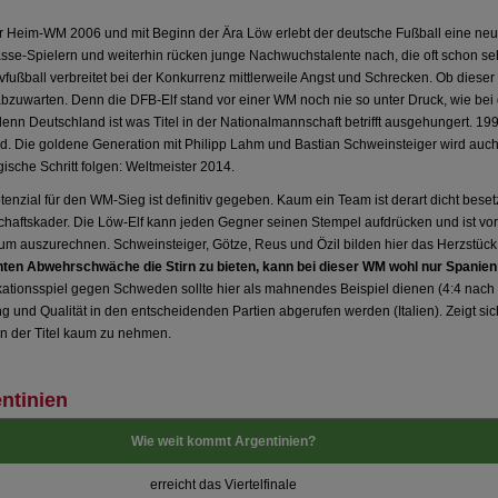
r Heim-WM 2006 und mit Beginn der Ära Löw erlebt der deutsche Fußball eine neue 
sse-Spielern und weiterhin rücken junge Nachwuchstalente nach, die oft schon sehr
vfußball verbreitet bei der Konkurrenz mittlerweile Angst und Schrecken. Ob diese
abzuwarten. Denn die DFB-Elf stand vor einer WM noch nie so unter Druck, wie bei d
denn Deutschland ist was Titel in der Nationalmannschaft betrifft ausgehungert. 1
. Die goldene Generation mit Philipp Lahm und Bastian Schweinsteiger wird auch ni
gische Schritt folgen: Weltmeister 2014.
enzial für den WM-Sieg ist definitiv gegeben. Kaum ein Team ist derart dicht besetz
aftskader. Die Löw-Elf kann jeden Gegner seinen Stempel aufdrücken und ist vor a
um auszurechnen. Schweinsteiger, Götze, Reus und Özil bilden hier das Herzstüc
ten Abwehrschwäche die Stirn zu bieten, kann bei dieser WM wohl nur Spanien o
ikationsspiel gegen Schweden sollte hier als mahnendes Beispiel dienen (4:4 nac
g und Qualität in den entscheidenden Partien abgerufen werden (Italien). Zeigt si
en der Titel kaum zu nehmen.
ntinien
Wie weit kommt Argentinien?
erreicht das Viertelfinale