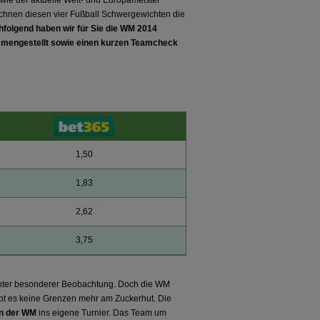
owie der aktuelle Welt- und Europameister
echnen diesen vier Fußball Schwergewichten die
folgend haben wir für Sie die WM 2014
mmengestellt sowie einen kurzen Teamcheck
1,50
1,83
2,62
3,75
 unter besonderer Beobachtung. Doch die WM
bt es keine Grenzen mehr am Zuckerhut. Die
nn der WM
ins eigene Turnier. Das Team um