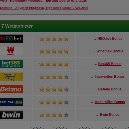
weiz - Kolumbien Prognose, Tipp und Quoten 07.07.2026
entinien - Ägypten Prognose, Tipp und Quoten 07.07.2026
 7 Wettanbieter
→
NEO.bet Bonus
→
Winamax Bonus
→
Bet365 Bonus
→
Interwetten Bonus
→
Betano Bonus
→
AdmiralBet Bonus
→
Bwin Bonus