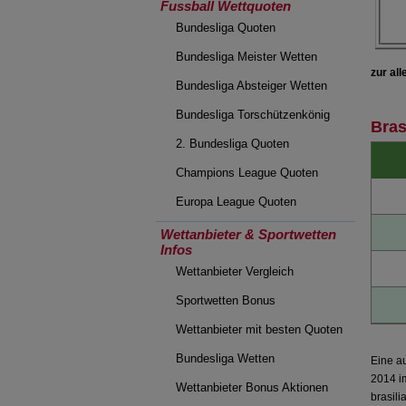
Fussball Wettquoten
Bundesliga Quoten
Bundesliga Meister Wetten
zur all
Bundesliga Absteiger Wetten
Bundesliga Torschützenkönig
Bras
2. Bundesliga Quoten
Champions League Quoten
Europa League Quoten
Wettanbieter & Sportwetten
Infos
Wettanbieter Vergleich
Sportwetten Bonus
Wettanbieter mit besten Quoten
Bundesliga Wetten
Eine a
2014 i
Wettanbieter Bonus Aktionen
brasil