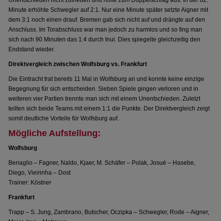
Unentschieden nicht zufrieden und holte zum Doppelschlag aus. In der 62.
Minute erhöhte Schwegler auf 2:1. Nur eine Minute später setzte Aigner mit
dem 3:1 noch einen drauf. Bremen gab sich nicht auf und drängte auf den
Anschluss. Im Torabschluss war man jedoch zu harmlos und so fing man
sich nach 90 Minuten das 1:4 durch Inui. Dies spiegelte gleichzeitig den
Endstand wieder.
Direktvergleich zwischen Wolfsburg vs. Frankfurt
Die Eintracht trat bereits 11 Mal in Wolfsburg an und konnte keine einzige
Begegnung für sich entscheiden. Sieben Spiele gingen verloren und in
weiteren vier Partien trennte man sich mit einem Unentschieden. Zuletzt
teilten sich beide Teams mit einem 1:1 die Punkte. Der Direktvergleich zeigt
somit deutliche Vorteile für Wolfsburg auf.
Mögliche Aufstellung:
Wolfsburg
Benaglio – Fagner, Naldo, Kjaer, M. Schäfer – Polak, Josué – Hasebe,
Diego, Vieirinha – Dost
Trainer: Köstner
Frankfurt
Trapp – S. Jung, Zambrano, Butscher, Oczipka – Schwegler, Rode – Aigner,