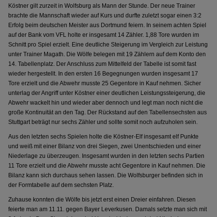
Köstner gilt zurzeit in Wolfsburg als Mann der Stunde. Der neue Trainer
brachte die Mannschaft wieder auf Kurs und durfte zuletzt sogar einen 3:2
Erfolg beim deutschen Meister aus Dortmund feiern. In seinem achten Spiel
auf der Bank vom VFL holte er insgesamt 14 Zähler. 1,88 Tore wurden im
Schnitt pro Spiel erzielt. Eine deutliche Steigerung im Vergleich zur Leistung
unter Trainer Magath. Die Wölfe belegen mit 19 Zählern auf dem Konto den
14. Tabellenplatz. Der Anschluss zum Mittelfeld der Tabelle ist somit fast
wieder hergestellt. In den ersten 16 Begegnungen wurden insgesamt 17
Tore erzielt und die Abwehr musste 25 Gegentore in Kauf nehmen. Sicher
unterlag der Angriff unter Köstner einer deutlichen Leistungssteigerung, die
Abwehr wackelt hin und wieder aber dennoch und legt man noch nicht die
große Kontinuität an den Tag. Der Rückstand auf den Tabellensechsten aus
Stuttgart beträgt nur sechs Zähler und sollte somit noch aufzuholen sein.
Aus den letzten sechs Spielen holte die Köstner-Elf insgesamt elf Punkte
und weiß mit einer Bilanz von drei Siegen, zwei Unentschieden und einer
Niederlage zu überzeugen. Insgesamt wurden in den letzten sechs Partien
11 Tore erzielt und die Abwehr musste acht Gegentore in Kauf nehmen. Die
Bilanz kann sich durchaus sehen lassen. Die Wolfsburger befinden sich in
der Formtabelle auf dem sechsten Platz.
Zuhause konnten die Wölfe bis jetzt erst einen Dreier einfahren. Diesen
feierte man am 11.11. gegen Bayer Leverkusen. Damals setzte man sich mit