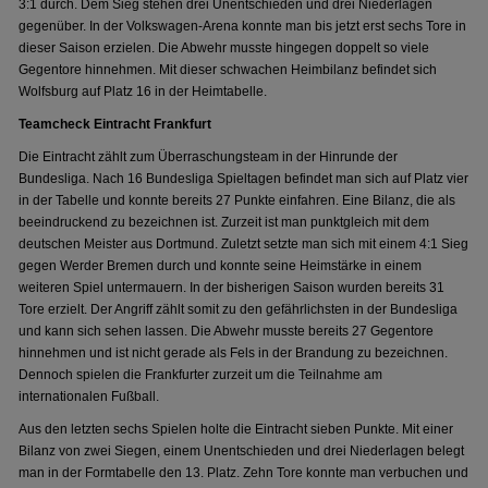
3:1 durch. Dem Sieg stehen drei Unentschieden und drei Niederlagen
gegenüber. In der Volkswagen-Arena konnte man bis jetzt erst sechs Tore in
dieser Saison erzielen. Die Abwehr musste hingegen doppelt so viele
Gegentore hinnehmen. Mit dieser schwachen Heimbilanz befindet sich
Wolfsburg auf Platz 16 in der Heimtabelle.
Teamcheck Eintracht Frankfurt
Die Eintracht zählt zum Überraschungsteam in der Hinrunde der
Bundesliga. Nach 16 Bundesliga Spieltagen befindet man sich auf Platz vier
in der Tabelle und konnte bereits 27 Punkte einfahren. Eine Bilanz, die als
beeindruckend zu bezeichnen ist. Zurzeit ist man punktgleich mit dem
deutschen Meister aus Dortmund. Zuletzt setzte man sich mit einem 4:1 Sieg
gegen Werder Bremen durch und konnte seine Heimstärke in einem
weiteren Spiel untermauern. In der bisherigen Saison wurden bereits 31
Tore erzielt. Der Angriff zählt somit zu den gefährlichsten in der Bundesliga
und kann sich sehen lassen. Die Abwehr musste bereits 27 Gegentore
hinnehmen und ist nicht gerade als Fels in der Brandung zu bezeichnen.
Dennoch spielen die Frankfurter zurzeit um die Teilnahme am
internationalen Fußball.
Aus den letzten sechs Spielen holte die Eintracht sieben Punkte. Mit einer
Bilanz von zwei Siegen, einem Unentschieden und drei Niederlagen belegt
man in der Formtabelle den 13. Platz. Zehn Tore konnte man verbuchen und