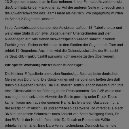
13 Gegentore musste man in Kauf nehmen. In der Formtabelle zeichnet sich
die Angriffsstärke der Frankfurter ab. Auf der anderen Seite wird jedoch auch
die Abwehrschwäche des Teams mehr als deutlich. Pro Begegnung wurden
im Schnitt 2 Gegentore kassiert.
In der Auswärtstabelle rangiert der Aufsteiger auf den 13. Tabellenplatz und
weißt eine Statistik von zwei Siegen, einem Unentschieden und vier
Niederlagen auf. Aus sieben Auswärtsspielen wurden somit nur sieben
Punkte geholt. Bisher erzielte man in den Stadien der Gegner acht Tore und
erhielt 12 Gegentore. Auch hier wird die Defensivschwäche der Eintracht
verdeutlicht. Frankfurt zählt auswärts nicht gerade zu den Überfliegern.
Wie spielte Wolfsburg zuletzt in der Bundesliga?
Die Köstner-Elf gastierte am letzten Bundesliga Spieltag beim deutschen
Meister aus Dortmund. Die Gäste kamen gut ins Spiel und ließen den Ball
durch die eigenen Reihen. Die Hausherren sollten jedoch bereits durch ihre
erste Offensivaktion zur Führung durch Reus kommen. Der BVB wollte nun
nachlegen und setzte die Abwehr der Gäste gewaltig unter Druck. Diese
kamen kaum noch aus der eigenen Hälfte. Es fehlte den Gastgeber nur an
der Präzision im Abschluss und somit blieb das zweite Tor vorerst aus. Nach
36 Minuten rettete Schmelzer, nach Ansicht von Schiri Wolfgang Stark, für
den BVB mit der Hand auf der Linie. Dafür sah er Rot und die Wölfe
erhielten einen Elfer. Eine klare Fehlentscheidung. Dennoch kamen die