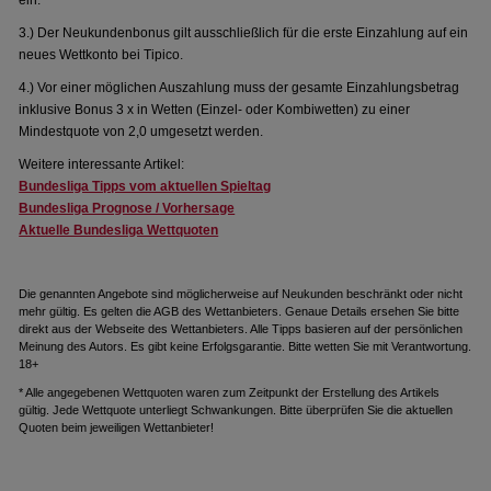
ein.
3.) Der Neukundenbonus gilt ausschließlich für die erste Einzahlung auf ein
neues Wettkonto bei Tipico.
4.) Vor einer möglichen Auszahlung muss der gesamte Einzahlungsbetrag
inklusive Bonus 3 x in Wetten (Einzel- oder Kombiwetten) zu einer
Mindestquote von 2,0 umgesetzt werden.
Weitere interessante Artikel:
Bundesliga Tipps vom aktuellen Spieltag
Bundesliga Prognose / Vorhersage
Aktuelle Bundesliga Wettquoten
Die genannten Angebote sind möglicherweise auf Neukunden beschränkt oder nicht
mehr gültig. Es gelten die AGB des Wettanbieters. Genaue Details ersehen Sie bitte
direkt aus der Webseite des Wettanbieters. Alle Tipps basieren auf der persönlichen
Meinung des Autors. Es gibt keine Erfolgsgarantie. Bitte wetten Sie mit Verantwortung.
18+
* Alle angegebenen Wettquoten waren zum Zeitpunkt der Erstellung des Artikels
gültig. Jede Wettquote unterliegt Schwankungen. Bitte überprüfen Sie die aktuellen
Quoten beim jeweiligen Wettanbieter!