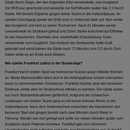
Gäste durch Diego, der den folgenden Elfer verwandelte, zum Ausgleich.
Der BVB war geschockt und kassierte nur fünf Minuten später das 1:2 durch
Naldo. Mit diesem Ergebnis gingen beide Teams in die Halbzeitpause. Im
zweiten Durchgang spielte der BVB auch in Unterzahl stark auf. Man wollte
den Ausgleich und kam zu vielen Torchancen. Nach 61 Minuten wurde
Lewandowski im Strafraum gefoult und Schiri Starke entschied auf Elfmeter
für die Hausherren. Ebenfalls eine zweifelhafte Entscheidung. Kuba
verwandelte zum Ausgleich. Der Ansturm der Dortmunder hatte Kraft
gekostet und somit kamen die Gäste nach 73 Minuten zum 3:2 durch Dost.
Dabei sollte es am Ende auch bleiben.
Wie spielte Frankfurt zuletzt in der Bundesliga?
Frankfurt trat im letzten Spiel vor heimischer Kulisse gegen Werder Bremen
an. Beide Mannschaften taten sich in der Anfangsphase schwer und kamen
kaum zu nennenswerten Torchancen. Frankfurt machte zwar den besseren
Eindruck, wirkte aber im Torabschluss oftmals zu harmlos. Die Gäste waren
nur nach Standardsituationen gefährlich. Aufgrund der schwachen
Leistungen von beiden Teams ging es mit einem torlosen Remis in die
Halbzeitpause. Nach dem Seitenwechsel erwischten die Hausherren den
besseren Start und gingen bereits nach zwei Minuten durch Meier in
Führung. Werder war nun gefragt und sollte nur sieben Minuten später zum
Ausgleich durch Petersen kommen. Frankfurt gab sich mit einem