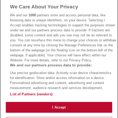
We Care About Your Privacy
→
AdmiralBet Bonus
→
AdmiralBet besuchen
We and our
1008
partners store and access personal data, like
browsing data or unique identifiers, on your device. Selecting I
Accept enables tracking technologies to support the purposes shown
under we and our partners process data to provide. If trackers are
→
Bwin Bonus
→
Bwin besuchen
disabled, some content and ads you see may not be as relevant to
you. You can resurface this menu to change your choices or withdraw
consent at any time by clicking the Manage Preferences link on the
bottom of the webpage [or the floating icon on the bottom-left of the
webpage, if applicable]. Your choices will have effect within our
Website. For more details, refer to our Privacy Policy.
We and our partners process data to provide:
Use precise geolocation data. Actively scan device characteristics
for identification. Store and/or access information on a device.
Personalised advertising and content, advertising and content
measurement, audience research and services development.
Suchtrisiken, Glücksspiel kann süchtig machen - Hilfe finden Sie auf
buwei.de
List of Partners (vendors)
Alle Anbieter auf dieser Webseite sind offiziell in Deutschland
lizenziert
und
werden von der
Gemeinsamen Glücksspielbehörde der Länder
reguliert
Copyright 2002-2026
Bundesligatrend Fussball Bundesliga Tipps
- 18+ Spiele mit
I Accept
Verantwortung!
Impressum
|
Datenschutz
|
Cookie Richtlinie